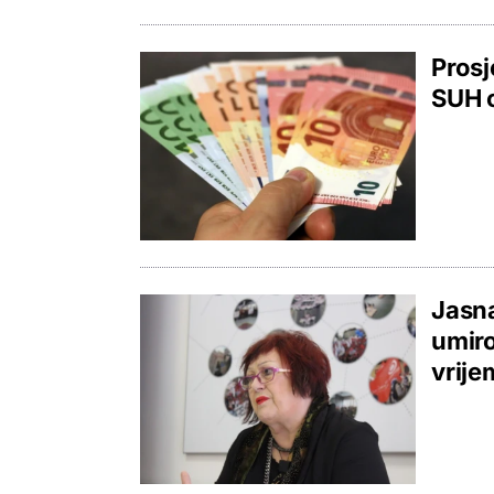
Prosj
SUH o
Jasna
umiro
vrije