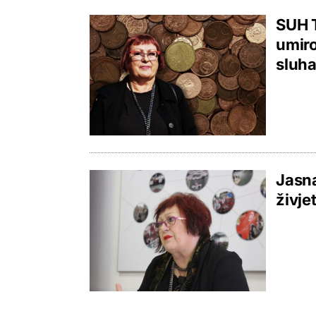
SUH T
umiro
sluha
Jasna
živje