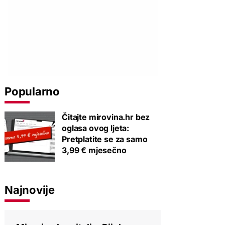
Popularno
Čitajte mirovina.hr bez
oglasa ovog ljeta:
Pretplatite se za samo
3,99 € mjesečno
Najnovije