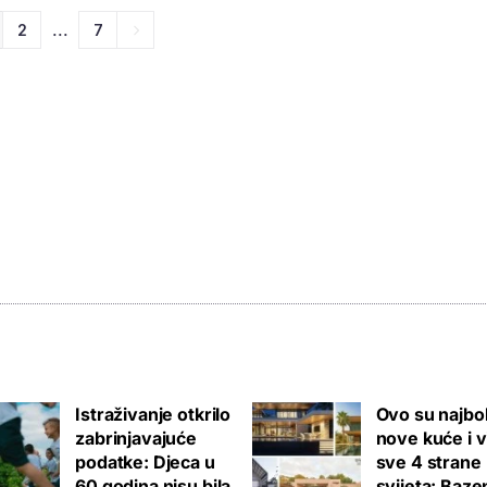
...
2
7
Istraživanje otkrilo
Ovo su najbol
zabrinjavajuće
nove kuće i v
podatke: Djeca u
sve 4 strane
60 godina nisu bila
svijeta: Bazen