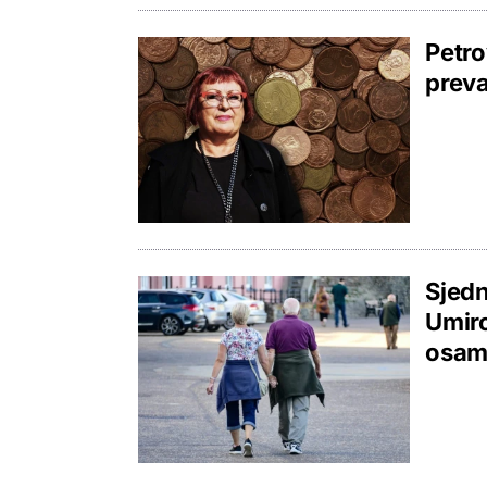
Petro
preva
Sjedn
Umiro
osam 