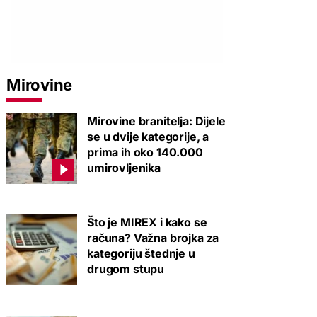
Mirovine
Mirovine branitelja: Dijele
se u dvije kategorije, a
prima ih oko 140.000
umirovljenika
Što je MIREX i kako se
računa? Važna brojka za
kategoriju štednje u
drugom stupu