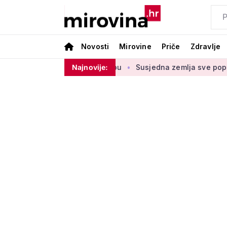
Novosti
Mirovine
Priče
Zdravlje
štednje u drugom stupu
Najnovije:
Susjedna zemlja sve popularnije odre