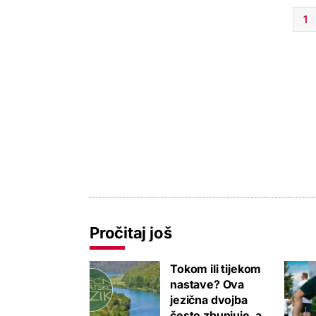
1
Pročitaj još
Tokom ili tijekom
nastave? Ova
jezična dvojba
često zbunjuje, a