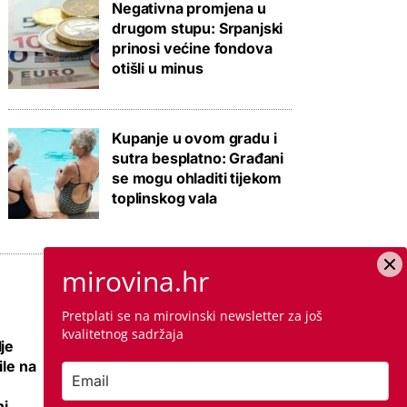
Negativna promjena u
drugom stupu: Srpanjski
prinosi većine fondova
otišli u minus
Kupanje u ovom gradu i
sutra besplatno: Građani
se mogu ohladiti tijekom
toplinskog vala
mirovina.hr
Pretplati se na mirovinski newsletter za još
kvalitetnog sadržaja
je
Nema više 'sin mi
ile na
se ženi pa izađi iz
stana', ali zato su
i,
najmoprimci s