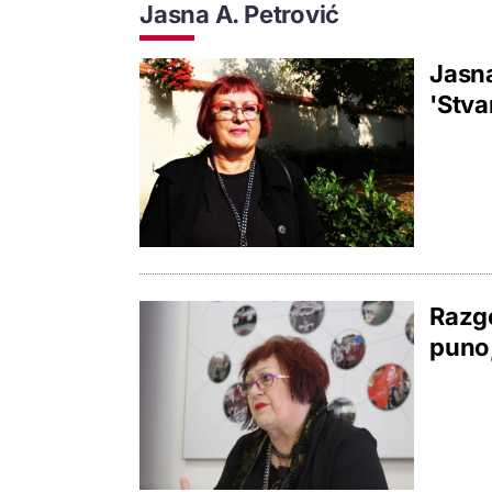
Jasna A. Petrović
Jasna
'Stva
Razgo
puno,