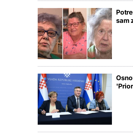
Potre
sam z
Osnov
'Prio