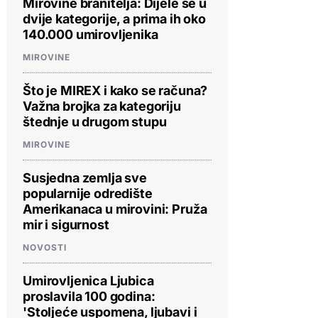
Mirovine branitelja: Dijele se u
dvije kategorije, a prima ih oko
140.000 umirovljenika
MIROVINE
Što je MIREX i kako se računa?
Važna brojka za kategoriju
štednje u drugom stupu
MIROVINE
Susjedna zemlja sve
popularnije odredište
Amerikanaca u mirovini: Pruža
mir i sigurnost
NOVOSTI
Umirovljenica Ljubica
proslavila 100 godina:
'Stoljeće uspomena, ljubavi i