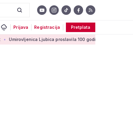
Prijava
Registracija
Pretplata
jenica Ljubica proslavila 100 godina: 'Stoljeće uspomena, ljuba