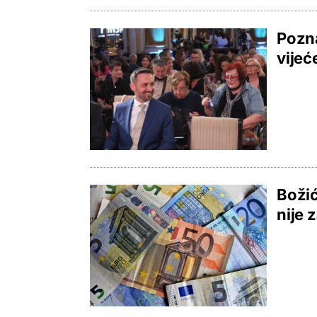
Pozna
vijeć
Božić
nije 