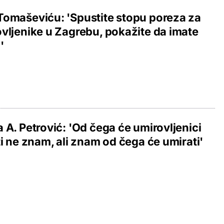
omaševiću: 'Spustite stopu poreza za
vljenike u Zagrebu, pokažite da imate
'
 A. Petrović: 'Od čega će umirovljenici
ti ne znam, ali znam od čega će umirati'