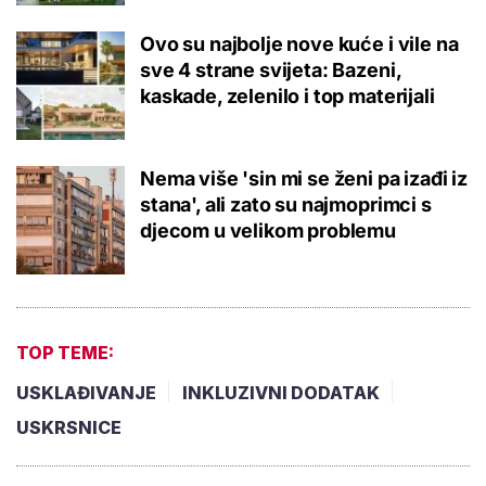
Ovo su najbolje nove kuće i vile na
sve 4 strane svijeta: Bazeni,
kaskade, zelenilo i top materijali
Nema više 'sin mi se ženi pa izađi iz
stana', ali zato su najmoprimci s
djecom u velikom problemu
TOP TEME:
USKLAĐIVANJE
INKLUZIVNI DODATAK
USKRSNICE