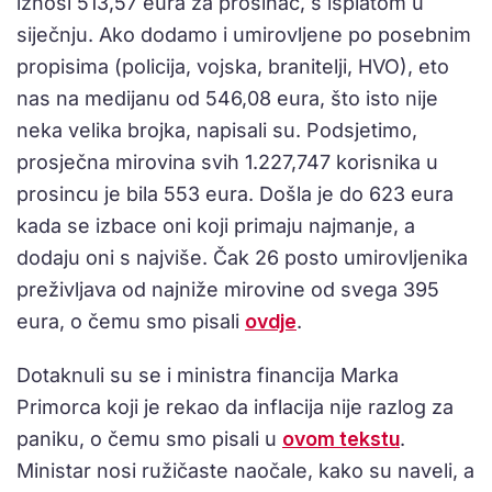
iznosi 513,57 eura za prosinac, s isplatom u
siječnju. Ako dodamo i umirovljene po posebnim
propisima (policija, vojska, branitelji, HVO), eto
nas na medijanu od 546,08 eura, što isto nije
neka velika brojka, napisali su. Podsjetimo,
prosječna mirovina svih 1.227,747 korisnika u
prosincu je bila 553 eura. Došla je do 623 eura
kada se izbace oni koji primaju najmanje, a
dodaju oni s najviše. Čak 26 posto umirovljenika
preživljava od najniže mirovine od svega 395
eura, o čemu smo pisali
ovdje
.
Dotaknuli su se i ministra financija Marka
Primorca koji je rekao da inflacija nije razlog za
paniku, o čemu smo pisali u
ovom tekstu
.
Ministar nosi ružičaste naočale, kako su naveli, a