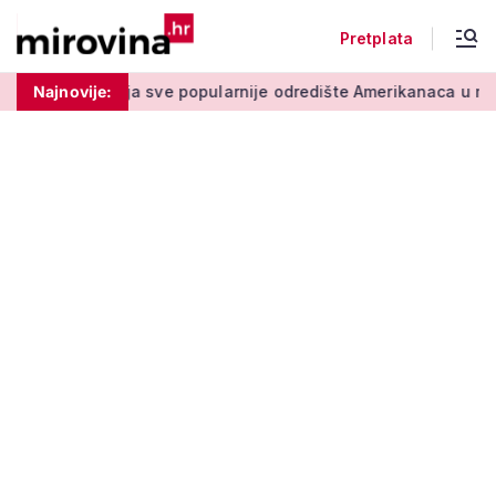
Pretplata
e popularnije odredište Amerikanaca u mirovini: Pruža mir i si
Najnovije: