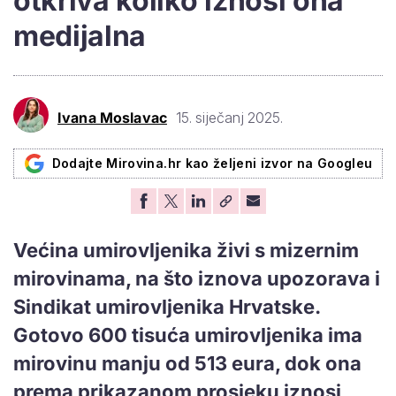
otkriva koliko iznosi ona
medijalna
Ivana Moslavac
15. siječanj 2025.
Dodajte Mirovina.hr kao željeni izvor na Googleu
Većina umirovljenika živi s mizernim
mirovinama, na što iznova upozorava i
Sindikat umirovljenika Hrvatske.
Gotovo 600 tisuća umirovljenika ima
mirovinu manju od 513 eura, dok ona
prema prikazanom prosjeku iznosi