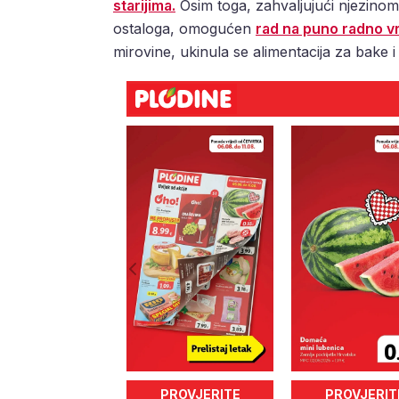
starijima.
Osim toga, zahvaljujući njezinom
ostaloga, omogućen
rad na puno radno v
mirovine, ukinula se alimentacija za bake i 
PROVJERITE
PROVJERIT