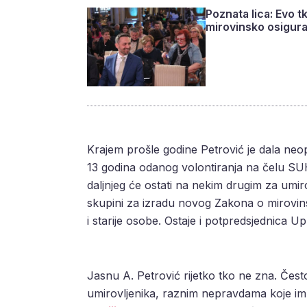
Poznata lica: Evo t
mirovinsko osigur
Krajem prošle godine Petrović je dala neop
13 godina odanog volontiranja na čelu SUH-a
daljnjeg će ostati na nekim drugim za umir
skupini za izradu novog Zakona o mirovin
i starije osobe. Ostaje i potpredsjednica 
Jasnu A. Petrović rijetko tko ne zna. Čest
umirovljenika, raznim nepravdama koje im 