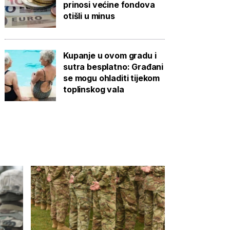
prinosi većine fondova
otišli u minus
Kupanje u ovom gradu i
sutra besplatno: Građani
se mogu ohladiti tijekom
toplinskog vala