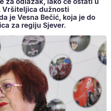
 za odlazak, iako će ostati u
 Vršiteljica dužnosti
a je Vesna Bečić, koja je do
ca za regiju Sjever.