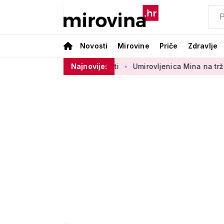
Novosti
Mirovine
Priče
Zdravlje
g sektora 50 centi
Najnovije:
Umirovljenica Mina na tržnici prodaje 45 