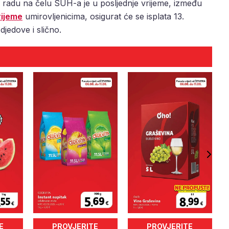
 radu na čelu SUH-a je u posljednje vrijeme, između
rijeme
umirovljenicima, osigurat će se isplata 13.
djedove i slično.
E
PROVJERITE
PROVJERITE