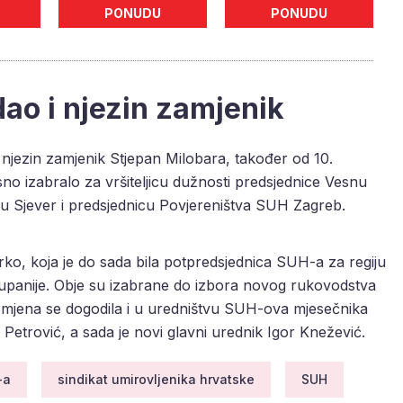
PONUDU
PONUDU
ao i njezin zamjenik
 njezin zamjenik Stjepan Milobara, također od 10.
sno izabralo za vršiteljicu dužnosti predsjednice Vesnu
ju Sjever i predsjednicu Povjereništva SUH Zagreb.
rko, koja je do sada bila potpredsjednica SUH-a za regiju
upanije. Obje su izabrane do izbora novog rukovodstva
 Izmjena se dogodila i u uredništvu SUH-ova mjesečnika
a Petrović, a sada je novi glavni urednik Igor Knežević.
-a
sindikat umirovljenika hrvatske
SUH