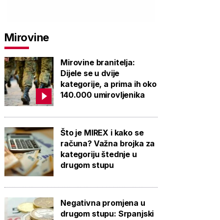
PONUDU
PONUDU
PON
Mirovine
Mirovine branitelja:
Dijele se u dvije
kategorije, a prima ih oko
140.000 umirovljenika
Što je MIREX i kako se
računa? Važna brojka za
kategoriju štednje u
drugom stupu
Negativna promjena u
drugom stupu: Srpanjski