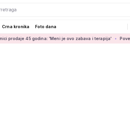
Crna kronika
Foto dana
godina: 'Meni je ovo zabava i terapija'
Povećanje braniteljs