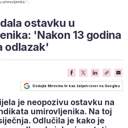
Jasna A. Petrović dala ostavku u Sindikatu umirovljenika: 'Nakon 13 godina došlo je vrijeme za odlazak'
 dala ostavku u
jenika: 'Nakon 13 godina
a odlazak'
Dodajte Mirovina.hr kao željeni izvor na Googleu
ijela je neopozivu ostavku na
ndikata umirovljenika. Na toj
 siječnja. Odlučila je kako je