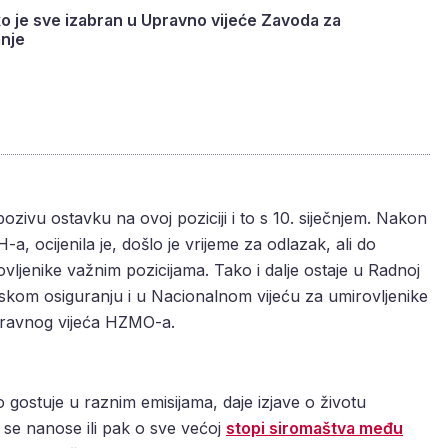
ko je sve izabran u Upravno vijeće Zavoda za
anje
ozivu ostavku na ovoj poziciji i to s 10. siječnjem. Nakon
, ocijenila je, došlo je vrijeme za odlazak, ali do
ovljenike važnim pozicijama. Tako i dalje ostaje u Radnoj
skom osiguranju i u Nacionalnom vijeću za umirovljenike
Upravnog vijeća HZMO-a.
o gostuje u raznim emisijama, daje izjave o životu
se nanose ili pak o sve većoj
stopi siromaštva među