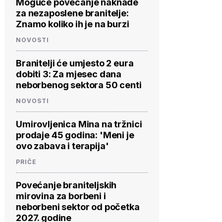
Moguće povećanje naknade
za nezaposlene branitelje:
Znamo koliko ih je na burzi
NOVOSTI
Branitelji će umjesto 2 eura
dobiti 3: Za mjesec dana
neborbenog sektora 50 centi
NOVOSTI
Umirovljenica Mina na tržnici
prodaje 45 godina: 'Meni je
ovo zabava i terapija'
PRIČE
Povećanje braniteljskih
mirovina za borbeni i
neborbeni sektor od početka
2027. godine