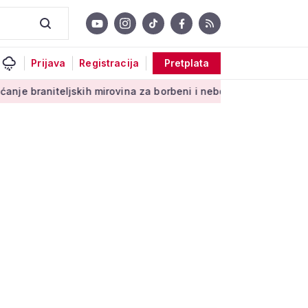
Prijava
Registracija
Pretplata
kih mirovina za borbeni i neborbeni sektor od početka 2027. g