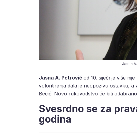
Jasna A.
Jasna A. Petrović
od 10. siječnja više nij
volontiranja dala je neopozivu ostavku, a 
Bečić. Novo rukovodstvo će biti odabrano 
Svesrdno se za prava
godina