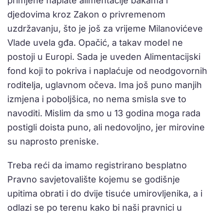
primjene naplate alimentacije bakama i
djedovima kroz Zakon o privremenom
uzdržavanju, što je još za vrijeme Milanovićeve
Vlade uvela gđa. Opačić, a takav model ne
postoji u Europi. Sada je uveden Alimentacijski
fond koji to pokriva i naplaćuje od neodgovornih
roditelja, uglavnom očeva. Ima još puno manjih
izmjena i poboljšica, no nema smisla sve to
navoditi. Mislim da smo u 13 godina moga rada
postigli doista puno, ali nedovoljno, jer mirovine
su naprosto preniske.
Treba reći da imamo registrirano besplatno
Pravno savjetovalište kojemu se godišnje
upitima obrati i do dvije tisuće umirovljenika, a i
odlazi se po terenu kako bi naši pravnici u