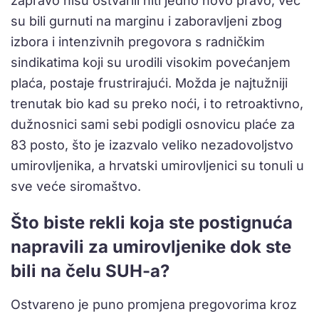
zapravo nisu ostvarili niti jedno novo pravo, već
su bili gurnuti na marginu i zaboravljeni zbog
izbora i intenzivnih pregovora s radničkim
sindikatima koji su urodili visokim povećanjem
plaća, postaje frustrirajući. Možda je najtužniji
trenutak bio kad su preko noći, i to retroaktivno,
dužnosnici sami sebi podigli osnovicu plaće za
83 posto, što je izazvalo veliko nezadovoljstvo
umirovljenika, a hrvatski umirovljenici su tonuli u
sve veće siromaštvo.
Što biste rekli koja ste postignuća
napravili za umirovljenike dok ste
bili na čelu SUH-a?
Ostvareno je puno promjena pregovorima kroz