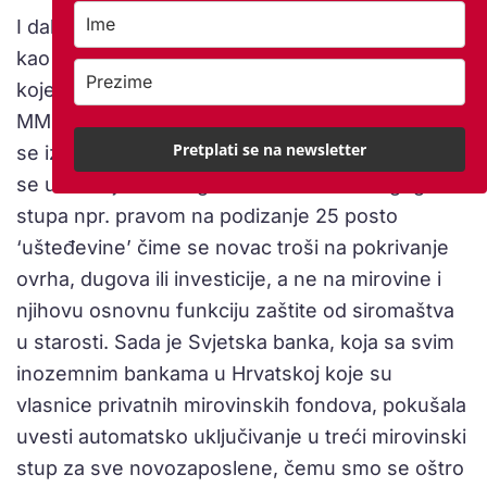
I dalje smatramo da obvezni drugi stup treba,
kao što je to učinila većina europskih zemalja
koje su ga uvele pod pritiskom Svjetske banke i
MMF-a, transformirati u dobrovoljni, umjesto što
Pretplati se na newsletter
se izmišljaju različite zakonske olakšice kako bi
se umirovljenike nagovorilo na izbor drugog
stupa npr. pravom na podizanje 25 posto
‘ušteđevine’ čime se novac troši na pokrivanje
ovrha, dugova ili investicije, a ne na mirovine i
njihovu osnovnu funkciju zaštite od siromaštva
u starosti. Sada je Svjetska banka, koja sa svim
inozemnim bankama u Hrvatskoj koje su
vlasnice privatnih mirovinskih fondova, pokušala
uvesti automatsko uključivanje u treći mirovinski
stup za sve novozaposlene, čemu smo se oštro