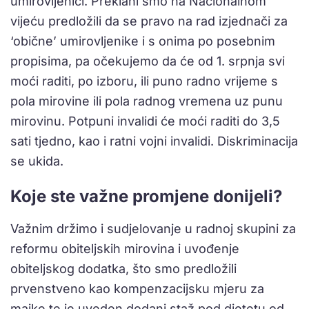
umirovljenici. Preklani smo na Nacionalnom
vijeću predložili da se pravo na rad izjednači za
‘obične’ umirovljenike i s onima po posebnim
propisima, pa očekujemo da će od 1. srpnja svi
moći raditi, po izboru, ili puno radno vrijeme s
pola mirovine ili pola radnog vremena uz punu
mirovinu. Potpuni invalidi će moći raditi do 3,5
sati tjedno, kao i ratni vojni invalidi. Diskriminacija
se ukida.
Koje ste važne promjene donijeli?
Važnim držimo i sudjelovanje u radnoj skupini za
reformu obiteljskih mirovina i uvođenje
obiteljskog dodatka, što smo predložili
prvenstveno kao kompenzacijsku mjeru za
majke te je uveden dodani staž pod djetetu od