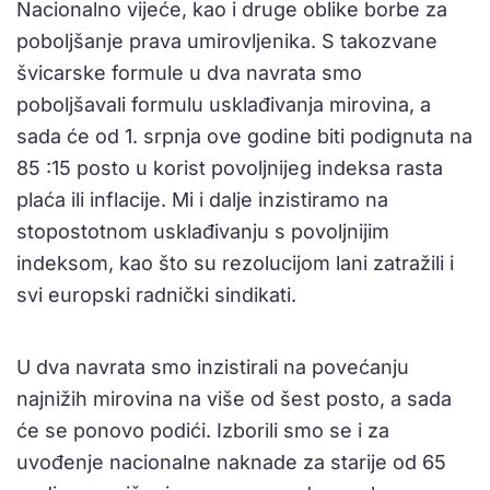
Nacionalno vijeće, kao i druge oblike borbe za
poboljšanje prava umirovljenika. S takozvane
švicarske formule u dva navrata smo
poboljšavali formulu usklađivanja mirovina, a
sada će od 1. srpnja ove godine biti podignuta na
85 :15 posto u korist povoljnijeg indeksa rasta
plaća ili inflacije. Mi i dalje inzistiramo na
stopostotnom usklađivanju s povoljnijim
indeksom, kao što su rezolucijom lani zatražili i
svi europski radnički sindikati.
U dva navrata smo inzistirali na povećanju
najnižih mirovina na više od šest posto, a sada
će se ponovo podići. Izborili smo se i za
uvođenje nacionalne naknade za starije od 65