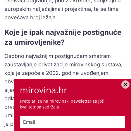
osnivači dograđuju, podižu kredite, sudjeluju u
europskim natječajima i projektima, te se time
povećava broj ležaja.
Koje je ipak najvažnije postignuće
za umirovljenike?
Osobno najvažnijim postignućem smatram
zaustavljanje privatizacije mirovinskog sustava,
koja je započela 2002. godine uvođenjem
obveznog drugog mirovinskog stupa jer se od 1.
mirovina.hr
siječnja 2019. omogućilo pravo izbora pri
odlasku u mirovinu, tj. hoćete li mirovinu samo iz
Pretplati se na mirovinski newsletter za još
prvog stupa ili iz oba stupa. Oko 70 posto
kvalitetnog sadržaja
umirovljenika je biralo mirovinu iz prvog stupa jer
je povoljnija i ima bolju formulu usklađivanja.