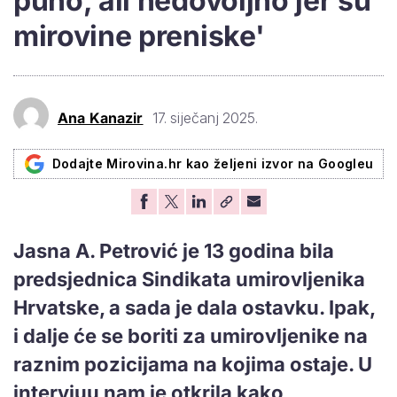
puno, ali nedovoljno jer su
mirovine preniske'
Ana Kanazir
17. siječanj 2025.
Dodajte Mirovina.hr kao željeni izvor na Googleu
Jasna A. Petrović je 13 godina bila
predsjednica Sindikata umirovljenika
Hrvatske, a sada je dala ostavku. Ipak,
i dalje će se boriti za umirovljenike na
raznim pozicijama na kojima ostaje. U
intervjuu nam je otkrila kako