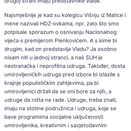
drugoj strani imaju predstavnike vlade.
Najsmješnije je kad su kolegicu Višnju iz Matice i
mene nazivali HDZ-ovkama, npr. zato što smo
potpisale sporazum o osnivanju Nacionalnog
vijeća s premijerom Plenkovićem. A s kime bi
drugim, kad on predstavlja Vladu? Ja osobno
nisam niti u jednoj stranci, a naš SUH je
nestranačka i neprofitna udruga. Također, dosta
umirovljeničkih udruga pred izbore bi izlazile s
krajnje populističkim zahtjevima, pa bi
umirovljenici držali da se oni bore za njih, a
udruge da ništa ne rade. Udruge, treba znati,
imaju na stotine podružnica i udruga, koje se
bave programima socijalne uključenosti
umirovljenika, kreativnim i savjetodavnim