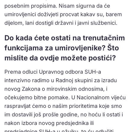
posebnim propisima. Nisam sigurna da će
umirovljenici doživjeti procvat kakav su, barem
dijelom, lani dostigli državni i javni službenici.
Do kada ćete ostati na trenutačnim
funkcijama za umirovljenike? Što
mislite da ovdje možete postići?
Prema odluci Upravnog odbora SUH-a
intenzivno radimo u Radnoj skupini za izradu
novog Zakona o mirovinskim odnosima, i
očekujemo bitne pomake. U Nacionalnom vijeću
raspravljat ćemo o našim prioritetima koje smo
im dostavili još prošle godine, no hoću li ostati i
nakon izbora novog predsjednika ili
predsjednice SUH-a u ožujku, to ću odlučiti