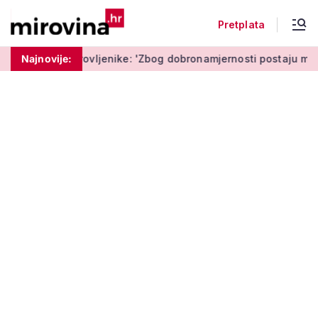
Pretplata
ovljenike: 'Zbog dobronamjernosti postaju meta prijevare'
Najnovije: