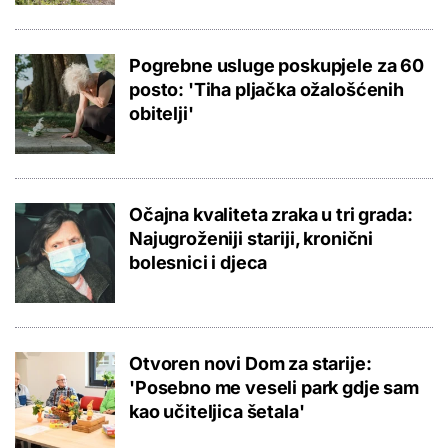
Pogrebne usluge poskupjele za 60
posto: 'Tiha pljačka ožalošćenih
obitelji'
Očajna kvaliteta zraka u tri grada:
Najugroženiji stariji, kronični
bolesnici i djeca
Otvoren novi Dom za starije:
'Posebno me veseli park gdje sam
kao učiteljica šetala'