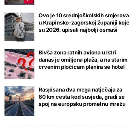
Ovo je 10 srednjoškolskih smjerova
u Krapinsko-zagorskoj županiji koje
su 2026. upisali najbolji osmaši
Bivša zona ratnih aviona u Istri
danas je omiljena plaža, a na starim
crvenim pločicam planira se hotel
Raspisana dva mega natječaja za
80 km cesta kod susjeda, gradi se
spoj na europsku prometnu mrežu