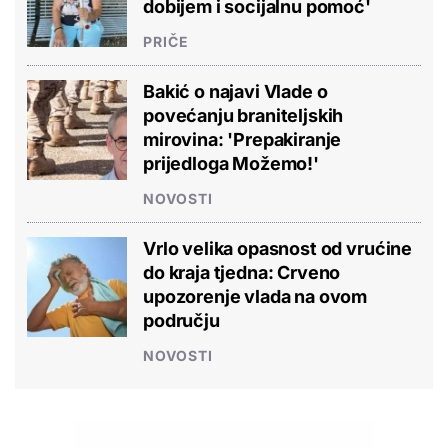
dobijem i socijalnu pomoć'
PRIČE
Bakić o najavi Vlade o
povećanju braniteljskih
mirovina: 'Prepakiranje
prijedloga Možemo!'
NOVOSTI
Vrlo velika opasnost od vrućine
do kraja tjedna: Crveno
upozorenje vlada na ovom
području
NOVOSTI