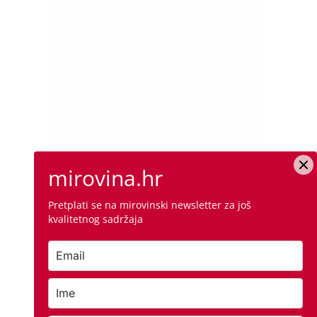
mirovina.hr
Pretplati se na mirovinski newsletter za još
kvalitetnog sadržaja