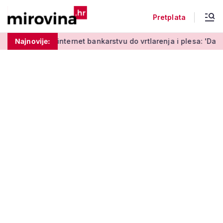
Pretplata
učenja o internet bankarstvu do vrtlarenja i plesa: 'Da starij
Najnovije: