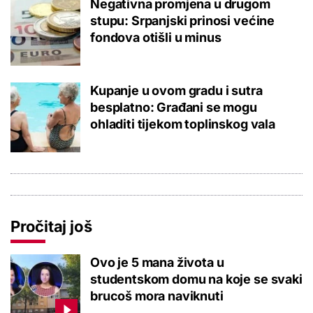
Negativna promjena u drugom
stupu: Srpanjski prinosi većine
fondova otišli u minus
Kupanje u ovom gradu i sutra
besplatno: Građani se mogu
ohladiti tijekom toplinskog vala
Pročitaj još
Ovo je 5 mana života u
studentskom domu na koje se svaki
brucoš mora naviknuti