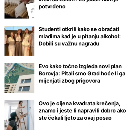
potvrđeno
Studenti otkrili kako se obraćati
mladima kad je u pitanju alkohol:
Dobili su važnu nagradu
Evo kako točno izgleda novi plan
Borovja: Pitali smo Grad hoće li ga
mijenjati zbog prigovora
Ovo je cijena kvadrata krečenja,
znamo i jeste li napravili dobro ako
ste čekali ljeto za ovaj posao