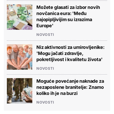
Možete glasati za izbor novih
novčanica eura: 'Među
najopipljivijim su izrazima
Europe'
NOVOSTI
Niz aktivnosti za umirovljenike:
'Mogu jačati zdravlje,
pokretljivost i kvalitetu života'
NOVOSTI
Moguće povećanje naknade za
nezaposlene branitelje: Znamo
koliko ih je na burzi
NOVOSTI