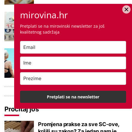
mirovina.hr
Negativna promjena u drugom
stupu: Srpanjski prinosi većine
Pretplati se na mirovinski newsletter za još
fondova otišli u minus
kvalitetnog sadržaja
Kupanje u ovom gradu i sutra
besplatno: Građani se mogu
ohladiti tijekom toplinskog vala
Pretplati se na newsletter
Pročitaj još
Promjena prakse za sve SC-ove,
kršili su zakon? Za jedan nam je