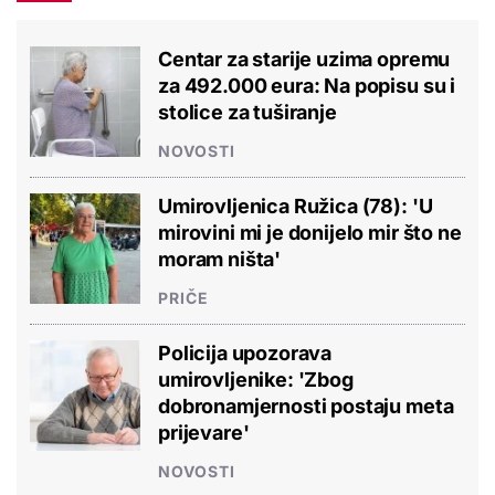
Centar za starije uzima opremu
za 492.000 eura: Na popisu su i
stolice za tuširanje
NOVOSTI
Umirovljenica Ružica (78): 'U
mirovini mi je donijelo mir što ne
moram ništa'
PRIČE
Policija upozorava
umirovljenike: 'Zbog
dobronamjernosti postaju meta
prijevare'
NOVOSTI