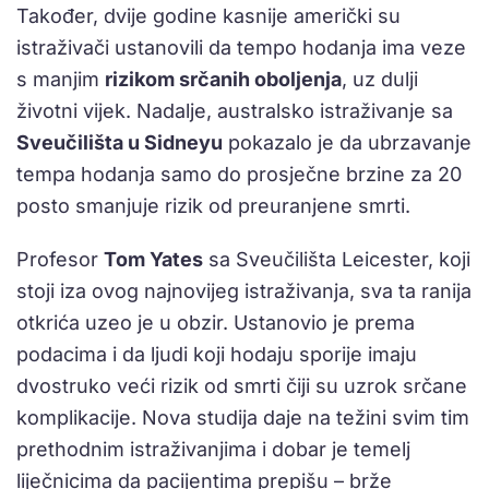
Također, dvije godine kasnije američki su
istraživači ustanovili da tempo hodanja ima veze
s manjim
rizikom srčanih oboljenja
, uz dulji
životni vijek. Nadalje, australsko istraživanje sa
Sveučilišta u Sidneyu
pokazalo je da ubrzavanje
tempa hodanja samo do prosječne brzine za 20
posto smanjuje rizik od preuranjene smrti.
Profesor
Tom Yates
sa Sveučilišta Leicester, koji
stoji iza ovog najnovijeg istraživanja, sva ta ranija
otkrića uzeo je u obzir. Ustanovio je prema
podacima i da ljudi koji hodaju sporije imaju
dvostruko veći rizik od smrti čiji su uzrok srčane
komplikacije. Nova studija daje na težini svim tim
prethodnim istraživanjima i dobar je temelj
liječnicima da pacijentima prepišu – brže