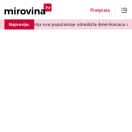
Pretplata
 sve popularnije odredište Amerikanaca u mirovini: Pruža mir i
Najnovije: