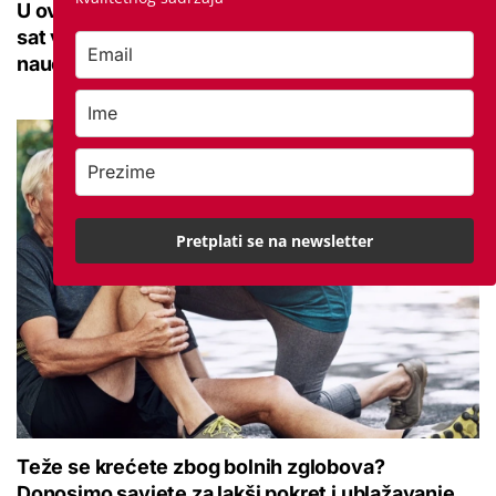
U ovoj optici rade najdetaljniji pregled vida, traje
sat vremena: Bila sam na njemu, evo što me
naučio
Pretplati se na newsletter
Teže se krećete zbog bolnih zglobova?
Donosimo savjete za lakši pokret i ublažavanje