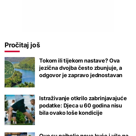
Pročitaj još
Tokom ili tijekom nastave? Ova
jezična dvojba često zbunjuje, a
odgovor je zapravo jednostavan
Istraživanje otkrilo zabrinjavajuće
podatke: Djeca u 60 godina nisu
bila ovako loše kondicije
Ovo su najbolje nove kuće i vile na