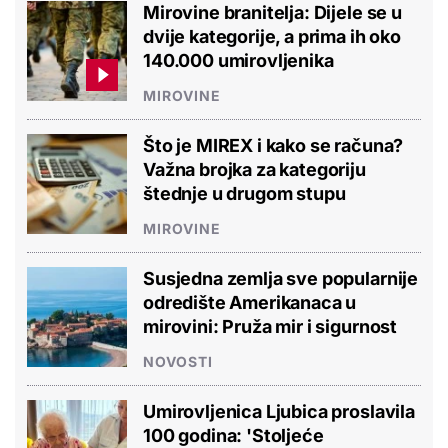
Mirovine branitelja: Dijele se u
dvije kategorije, a prima ih oko
140.000 umirovljenika
MIROVINE
Što je MIREX i kako se računa?
Važna brojka za kategoriju
štednje u drugom stupu
MIROVINE
Susjedna zemlja sve popularnije
odredište Amerikanaca u
mirovini: Pruža mir i sigurnost
NOVOSTI
Umirovljenica Ljubica proslavila
100 godina: 'Stoljeće