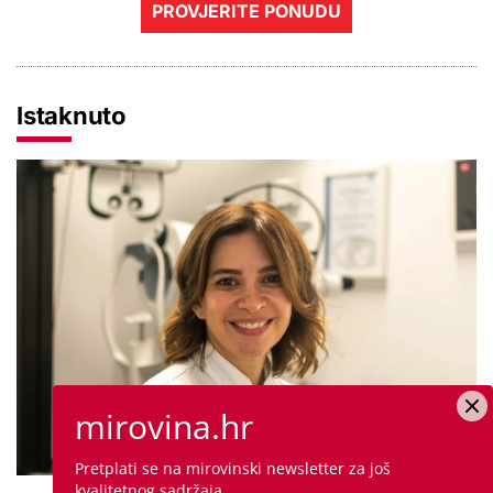
PROVJERITE PONUDU
Istaknuto
mirovina.hr
Pretplati se na mirovinski newsletter za još
kvalitetnog sadržaja