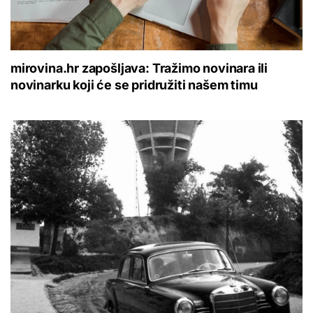
mirovina.hr zapošljava: Tražimo novinara ili
novinarku koji će se pridružiti našem timu