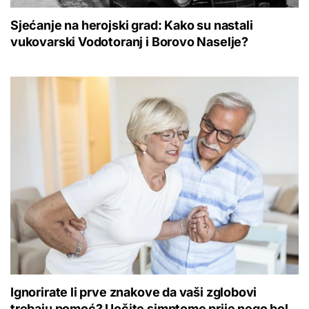
Sjećanje na herojski grad: Kako su nastali
vukovarski Vodotoranj i Borovo Naselje?
Ignorirate li prve znakove da vaši zglobovi
trebaju pomoć? Uočite simptome prije nego bol