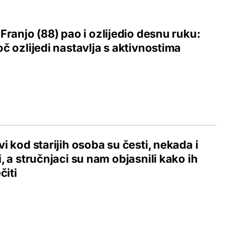
Franjo (88) pao i ozlijedio desnu ruku:
č ozlijedi nastavlja s aktivnostima
i kod starijih osoba su česti, nekada i
, a stručnjaci su nam objasnili kako ih
čiti