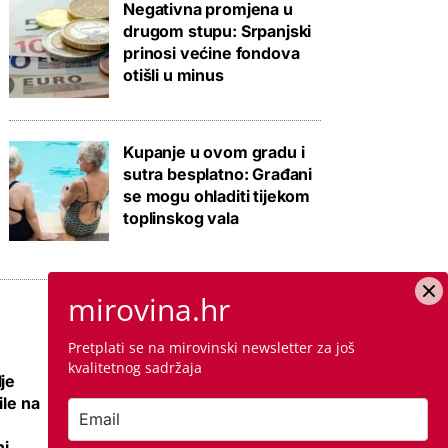
Negativna promjena u
drugom stupu: Srpanjski
prinosi većine fondova
otišli u minus
Kupanje u ovom gradu i
sutra besplatno: Građani
se mogu ohladiti tijekom
toplinskog vala
mirovina.hr
Pretplati se na mirovinski newsletter za još
kvalitetnog sadržaja
je
Nema više 'sin mi
ile na
se ženi pa izađi iz
stana', ali zato su
i,
najmoprimci s