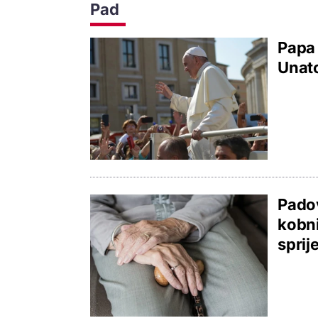
Pad
Papa 
Unato
Padov
kobni
sprije