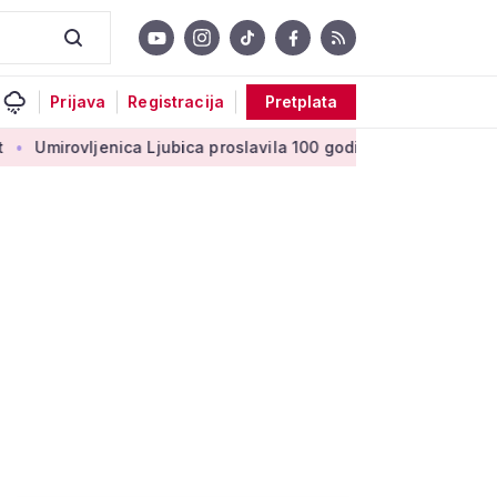
Prijava
Registracija
Pretplata
ljenica Ljubica proslavila 100 godina: 'Stoljeće uspomena, ljub