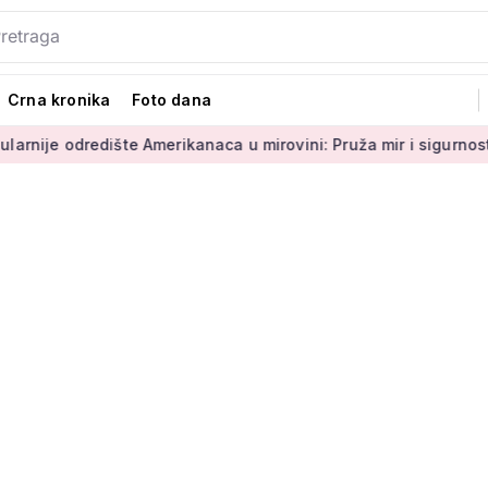
Crna kronika
Foto dana
edište Amerikanaca u mirovini: Pruža mir i sigurnost
Umirov