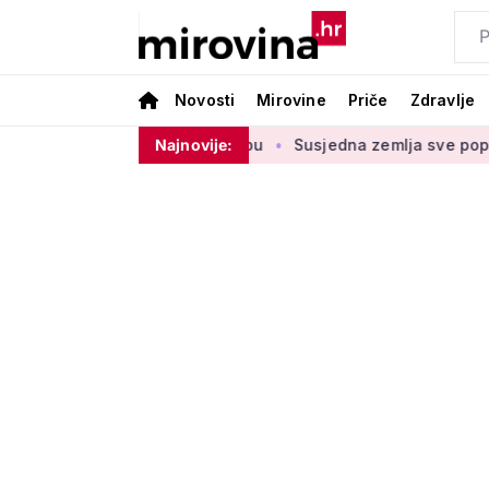
Novosti
Mirovine
Priče
Zdravlje
 štednje u drugom stupu
Najnovije:
Susjedna zemlja sve popularnije odr