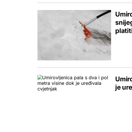
Umiro
snije
plati
Umiro
je ur