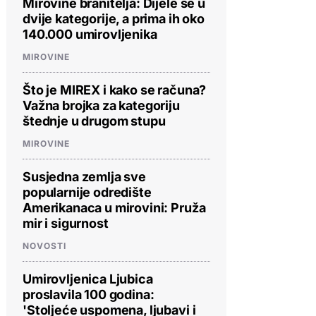
Mirovine branitelja: Dijele se u
dvije kategorije, a prima ih oko
140.000 umirovljenika
MIROVINE
Što je MIREX i kako se računa?
Važna brojka za kategoriju
štednje u drugom stupu
MIROVINE
Susjedna zemlja sve
popularnije odredište
Amerikanaca u mirovini: Pruža
mir i sigurnost
NOVOSTI
Umirovljenica Ljubica
proslavila 100 godina:
'Stoljeće uspomena, ljubavi i