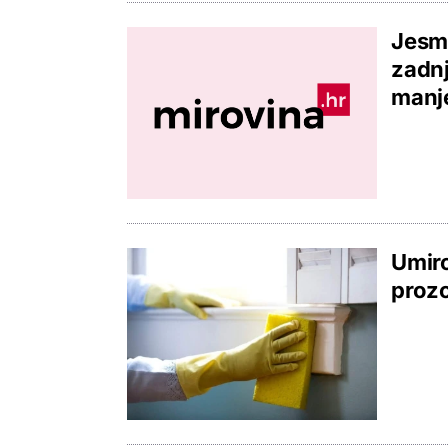
Jesmo
zadnj
manj
Umiro
prozo