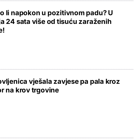
 li napokon u pozitivnom padu? U
a 24 sata više od tisuću zaraženih
e!
vljenica vješala zavjese pa pala kroz
r na krov trgovine