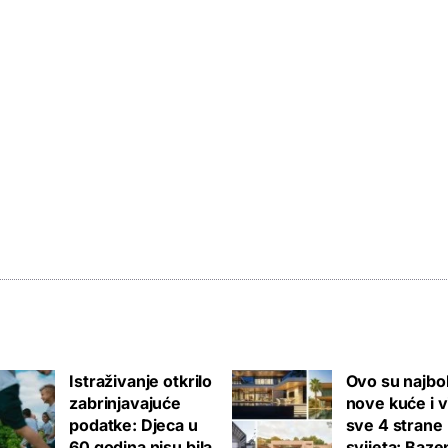
Istraživanje otkrilo
Ovo su najbol
zabrinjavajuće
nove kuće i v
podatke: Djeca u
sve 4 strane
60 godina nisu bila
svijeta: Bazen