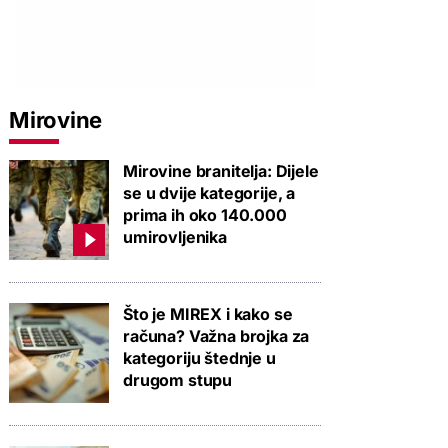
Mirovine
Mirovine branitelja: Dijele
se u dvije kategorije, a
prima ih oko 140.000
umirovljenika
Što je MIREX i kako se
računa? Važna brojka za
kategoriju štednje u
drugom stupu