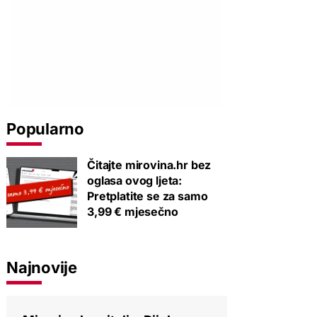
Popularno
Čitajte mirovina.hr bez
oglasa ovog ljeta:
Pretplatite se za samo
3,99 € mjesečno
Najnovije