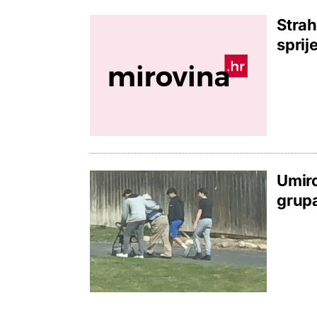
Strah
sprij
Umiro
grupa