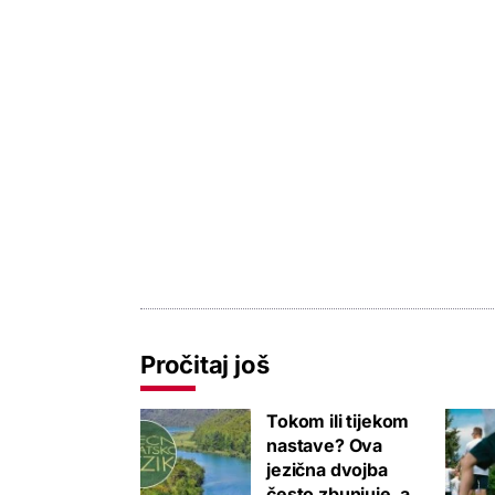
Pročitaj još
Tokom ili tijekom
nastave? Ova
jezična dvojba
često zbunjuje, a