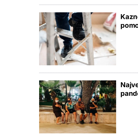
Kazne
pomo
Najve
pande