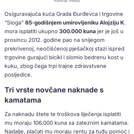
Ilustracija: Pixabay
Osiguravajuća kuća Grada Đurđevca i trgovine
“Sloga”
85-godišnjem umirovljeniku Alojziju K
.
mora isplatiti ukupno
300.000 kuna
jer je još u
prosincu 2012. godine pao na snijegom
prekrivenoj, neočišćenoj pješačkoj stazi ispred
trgovine gurajući bicikl i slomio bedrenu kost u
kuku, zbog čega trpi trajne zdravstvene
posljedice.
Tri vrste novčane naknade s
kamatama
Za naknadu štete te troškova liječenja isplatiti
mu moraju 106.000 kuna sa zateznim kamatama.
Nadalje, plaćati mu moraju rentu za tuđu pomoć i