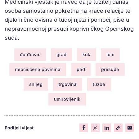
Medicinski vještak je naveo da je tužitelj danas
osoba samostalno pokretna na kraće relacije te
djelomično ovisna o tuđoj njezi i pomoći, piše u
nepravomoćnoj presudi koprivničkog Općinskog
suda.
đurđevac
grad
kuk
lom
neočišćena površina
pad
presuda
snijeg
trgovina
tužba
umirovljenik
Podijeli vijest