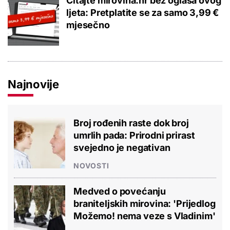
Čitajte mirovina.hr bez oglasa ovog
ljeta: Pretplatite se za samo 3,99 €
mjesečno
Najnovije
Broj rođenih raste dok broj
umrlih pada: Prirodni prirast
svejedno je negativan
NOVOSTI
Medved o povećanju
braniteljskih mirovina: 'Prijedlog
Možemo! nema veze s Vladinim'