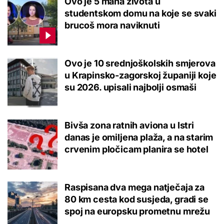
Ovo je 5 mana života u
studentskom domu na koje se svaki
brucoš mora naviknuti
Ovo je 10 srednjoškolskih smjerova
u Krapinsko-zagorskoj županiji koje
su 2026. upisali najbolji osmaši
Bivša zona ratnih aviona u Istri
danas je omiljena plaža, a na starim
crvenim pločicam planira se hotel
Raspisana dva mega natječaja za
80 km cesta kod susjeda, gradi se
spoj na europsku prometnu mrežu