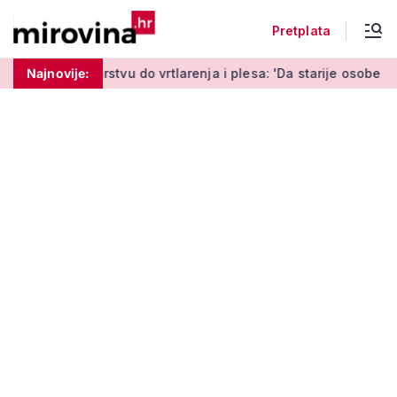
Pretplata
 do vrtlarenja i plesa: 'Da starije osobe ne ostavimo same'
Najnovije: