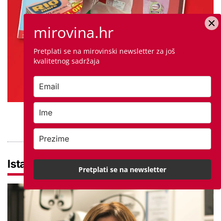
mirovina.hr
Pretplati se na mirovinski newsletter za još
kvalitetnog sadržaja
PROVJERITE PONUDU
Istaknuto
Pretplati se na newsletter