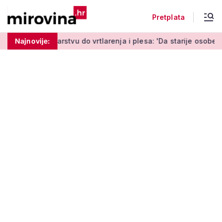
Pretplata
arstvu do vrtlarenja i plesa: 'Da starije osobe ne ostavimo sa
Najnovije: