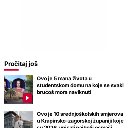
Pročitaj još
Ovo je 5 mana života u
studentskom domu na koje se svaki
brucoš mora naviknuti
Ovo je 10 srednjoškolskih smjerova
u Krapinsko-zagorskoj županiji koje
su 2026. upisali najbolji osmaši