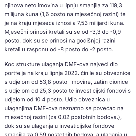
njihova neto imovina u lipnju smanjila za 119,3
milijuna kuna (1,6 posto na mjesečnoj razini) te
je na kraju mjeseca iznosila 7,53 milijardi kuna.
Mjesečni prinosi kretali su se od -3,3 do -0,9
posto, dok su se prinosi na godišnjoj razini
kretali u rasponu od -8 posto do -2 posto.
Kod strukture ulaganja DMF-ova najveći dio
portfelja na kraju lipnja 2022. činile su obveznice
s udjelom od 53,8 posto imovine, zatim dionice
s udjelom od 25,3 posto te investicijski fondovi s
udjelom od 10,4 posto. Udio obveznica u
ulaganjima DMF-ova neznatno se povećao na
mjesečnoj razini (za 0,02 postotnih bodova.),
dok su se ulaganja u investicijske fondove
smanjila za 0,59 postotnih bodova, a ulaganja u