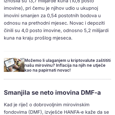
iznosila su 13,7 milijarde kuna (10,6 posto
imovine), pri čemu je njihov udio u ukupnoj
imovini smanjen za 0,54 postotnih bodova u
odnosu na prethodni mjesec. Novac i depoziti
činili su 4,0 posto imovine, odnosno 5,2 milijardi
kuna na kraju prošlog mjeseca.
Možemo li ulaganjem u kriptovalute zaštititi
našu mirovinu? Inflacija na njih ne utječe
kao na papirnati novac!
Smanjila se neto imovina DMF-a
Kad je riječ o dobrovoljnim mirovinskim
fondovima (DMF), izvješće HANFA-e kaže da se