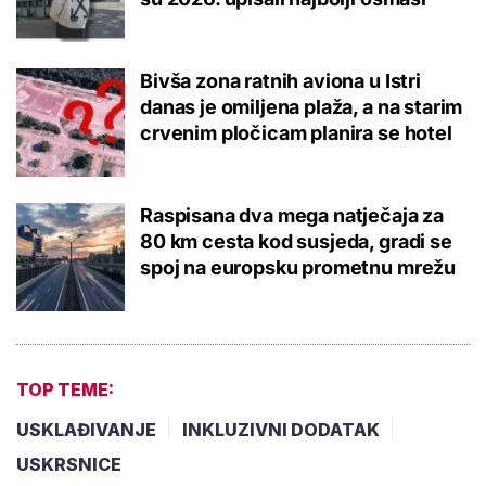
Bivša zona ratnih aviona u Istri
danas je omiljena plaža, a na starim
crvenim pločicam planira se hotel
Raspisana dva mega natječaja za
80 km cesta kod susjeda, gradi se
spoj na europsku prometnu mrežu
TOP TEME:
USKLAĐIVANJE
INKLUZIVNI DODATAK
USKRSNICE