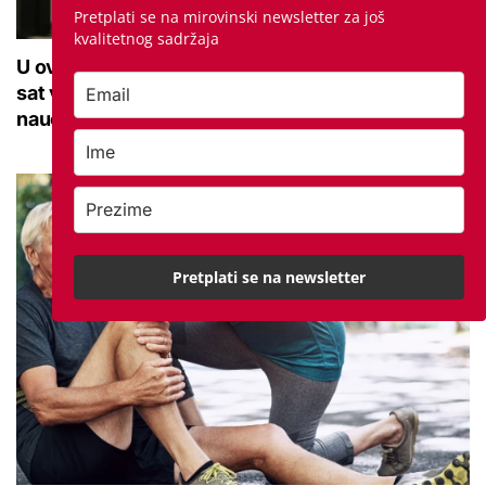
Pretplati se na mirovinski newsletter za još
kvalitetnog sadržaja
U ovoj optici rade najdetaljniji pregled vida, traje
sat vremena: Bila sam na njemu, evo što me
naučio
Pretplati se na newsletter