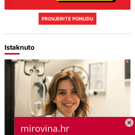
PROVJERITE PONUDU
Istaknuto
mirovina.hr