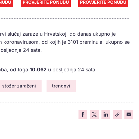
ONUDU
PROVJERITE PONUDU
PROVJERITE PONUDU
rvi slučaj zaraze u Hrvatskoj, do danas ukupno je
 koronavirusom, od kojih je 3101
preminula, ukupno se
sljednja 24 sata.
oba, od toga
10.062
u posljednja 24 sata.
stožer zaraženi
trendovi