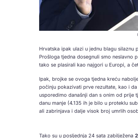
Hrvatska ipak ulazi u jednu blagu silaznu 
Prošloga tjedna dosegnuli smo neslavno pr
tako se plasirali kao najgori u Europi, a če
Ipak, brojke se ovoga tjedna kreću nabolje
počinju pokazivati prve rezultate, kao i 
usporedimo današnji dan s onim od prije t
danu manje (4.135 ih je bilo u proteklu sub
ali zabrinjava i dalje visok broj umrlih os
Tako su u posljednja 24 sata zabilježena
2