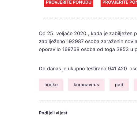
PROVJERITE PONUDU
PROVJERITE P
Od 25. veljače 2020., kada je zabilježen p
zabilježeno 192987
osoba zaraženih novim
oporavilo 169768 osoba od toga 3853 u po
Do danas je ukupno testirano 941.420
os
brojke
koronavirus
pad
Podijeli vijest