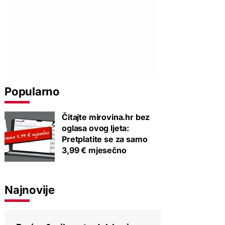
Popularno
Čitajte mirovina.hr bez
oglasa ovog ljeta:
Pretplatite se za samo
3,99 € mjesečno
Najnovije