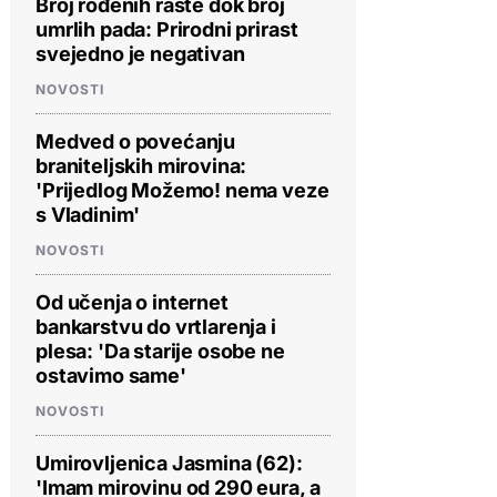
Broj rođenih raste dok broj
umrlih pada: Prirodni prirast
svejedno je negativan
NOVOSTI
Medved o povećanju
braniteljskih mirovina:
'Prijedlog Možemo! nema veze
s Vladinim'
NOVOSTI
Od učenja o internet
bankarstvu do vrtlarenja i
plesa: 'Da starije osobe ne
ostavimo same'
NOVOSTI
Umirovljenica Jasmina (62):
'Imam mirovinu od 290 eura, a