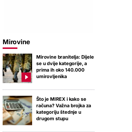
Mirovine
Mirovine branitelja: Dijele
se u dvije kategorije, a
prima ih oko 140.000
umirovljenika
Što je MIREX i kako se
računa? Važna brojka za
kategoriju štednje u
drugom stupu