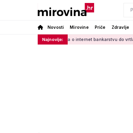
Novosti
Mirovine
Priče
Zdravlje
inim'
Od učenja o internet bankarstvu do vrtlarenja i plesa:
Najnovije: