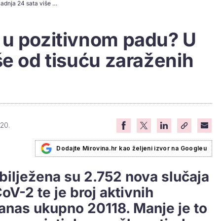
Jesmo li napokon u pozitivnom padu? U zadnja 24 sata više od tisuću zaraženih manje!
 u pozitivnom padu? U
še od tisuću zaraženih
020.
Dodajte Mirovina.hr kao željeni izvor na Googleu
bilježena su 2.752 nova slučaja
V-2 te je broj aktivnih
danas ukupno 20118. Manje je to