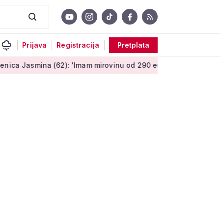
Prijava
Registracija
Pretplata
(62): 'Imam mirovinu od 290 eura, a dobijem i socijalnu pomoć