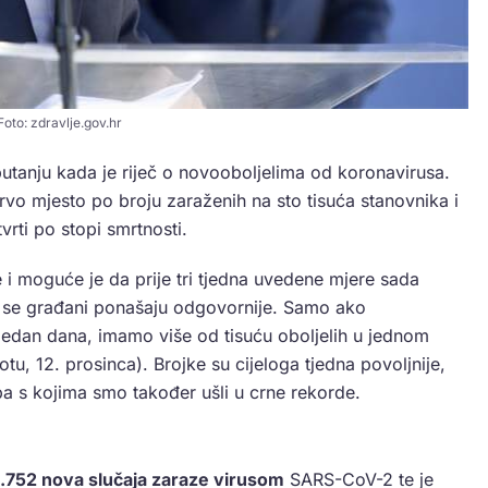
Foto: zdravlje.gov.hr
putanju kada je riječ o novooboljelima od koronavirusa.
vo mjesto po broju zaraženih na sto tisuća stanovnika i
tvrti po stopi smrtnosti.
 i moguće je da prije tri tjedna uvedene mjere sada
da se građani ponašaju odgovornije. Samo ako
jedan dana, imamo više od tisuću oboljelih u jednom
otu, 12. prosinca). Brojke su cijeloga tjedna povoljnije,
oba s kojima smo također ušli u crne rekorde.
.752 nova slučaja zaraze virusom
SARS-CoV-2 te je