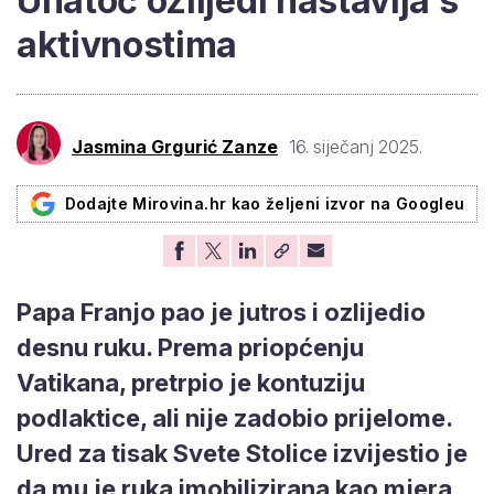
Unatoč ozlijedi nastavlja s
aktivnostima
Jasmina Grgurić Zanze
16. siječanj 2025.
Dodajte Mirovina.hr kao željeni izvor na Googleu
Papa Franjo pao je jutros i ozlijedio
desnu ruku. Prema priopćenju
Vatikana, pretrpio je kontuziju
podlaktice, ali nije zadobio prijelome.
Ured za tisak Svete Stolice izvijestio je
da mu je ruka imobilizirana kao mjera