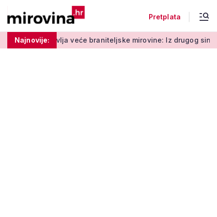
Pretplata
ja veće braniteljske mirovine: Iz drugog sindikata niz kritika
Najnovije: