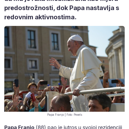
predostrožnosti, dok Papa nastavlja s
redovnim aktivnostima.
Papa Franjo | Foto: Pexels
Papa Franjo
(88) pao je jutros u svojoj rezidenciji