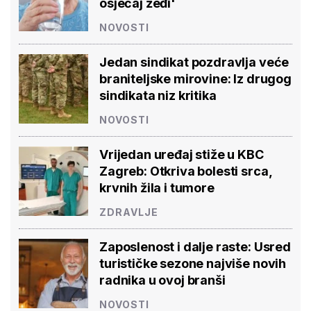
osjećaj žeđi'
NOVOSTI
Jedan sindikat pozdravlja veće
braniteljske mirovine: Iz drugog
sindikata niz kritika
NOVOSTI
Vrijedan uređaj stiže u KBC
Zagreb: Otkriva bolesti srca,
krvnih žila i tumore
ZDRAVLJE
Zaposlenost i dalje raste: Usred
turističke sezone najviše novih
radnika u ovoj branši
NOVOSTI