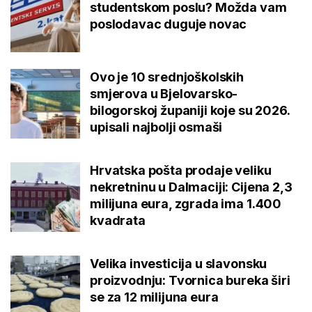
studentskom poslu? Možda vam
poslodavac duguje novac
Ovo je 10 srednjoškolskih
smjerova u Bjelovarsko-
bilogorskoj županiji koje su 2026.
upisali najbolji osmaši
Hrvatska pošta prodaje veliku
nekretninu u Dalmaciji: Cijena 2,3
milijuna eura, zgrada ima 1.400
kvadrata
Velika investicija u slavonsku
proizvodnju: Tvornica bureka širi
se za 12 milijuna eura