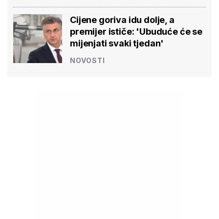
Cijene goriva idu dolje, a
premijer ističe: 'Ubuduće će se
mijenjati svaki tjedan'
NOVOSTI