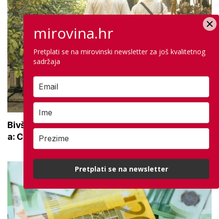
mirovina.hr
Pretplati se na mirovinski newsletter za još kvalitetnog
sadržaja
Bivši SDP-ov ministar novi savjetnik Vlade HDZ-
a: Cilj je zaštita standarda umirovljenika
Pretplati se na newsletter