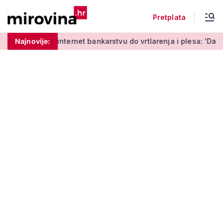
Pretplata
učenja o internet bankarstvu do vrtlarenja i plesa: 'Da starij
Najnovije: