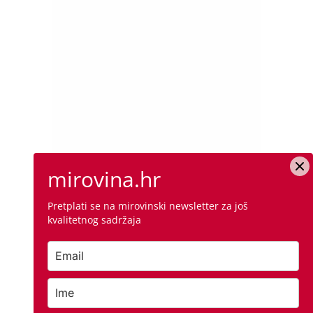
mirovina.hr
Pretplati se na mirovinski newsletter za još
kvalitetnog sadržaja