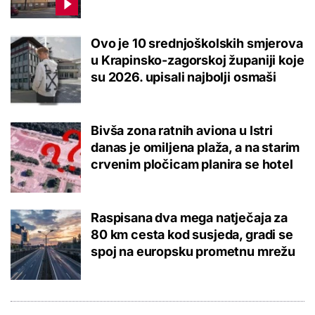
Ovo je 10 srednjoškolskih smjerova
u Krapinsko-zagorskoj županiji koje
su 2026. upisali najbolji osmaši
Bivša zona ratnih aviona u Istri
danas je omiljena plaža, a na starim
crvenim pločicam planira se hotel
Raspisana dva mega natječaja za
80 km cesta kod susjeda, gradi se
spoj na europsku prometnu mrežu