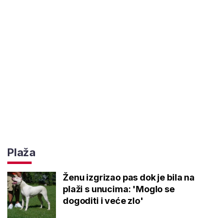
Plaža
Ženu izgrizao pas dok je bila na
plaži s unucima: 'Moglo se
dogoditi i veće zlo'