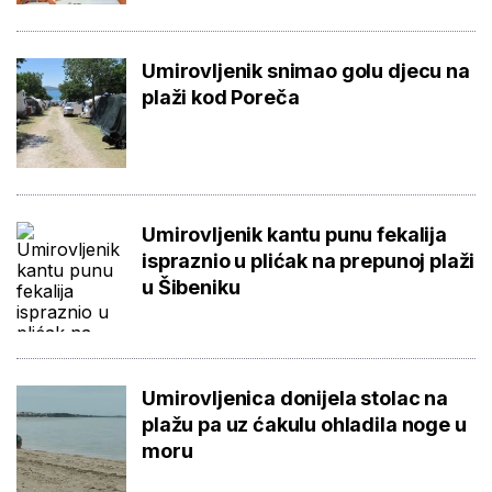
Umirovljenik snimao golu djecu na
plaži kod Poreča
Umirovljenik kantu punu fekalija
ispraznio u plićak na prepunoj plaži
u Šibeniku
Umirovljenica donijela stolac na
plažu pa uz ćakulu ohladila noge u
moru