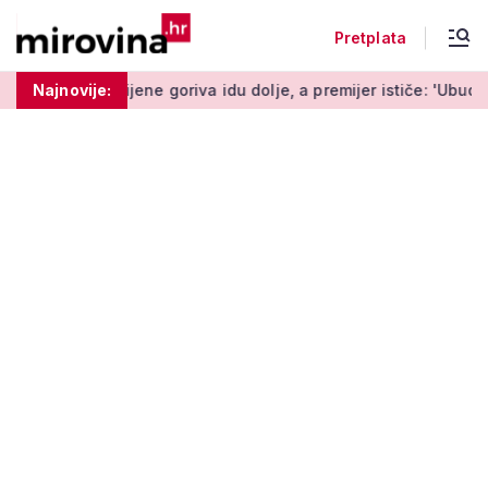
Pretplata
ranši
Najnovije:
Cijene goriva idu dolje, a premijer ističe: 'Ubuduće će 