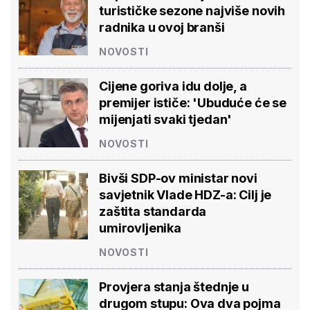
turističke sezone najviše novih
radnika u ovoj branši
NOVOSTI
Cijene goriva idu dolje, a
premijer ističe: 'Ubuduće će se
mijenjati svaki tjedan'
NOVOSTI
Bivši SDP-ov ministar novi
savjetnik Vlade HDZ-a: Cilj je
zaštita standarda
umirovljenika
NOVOSTI
Provjera stanja štednje u
drugom stupu: Ova dva pojma