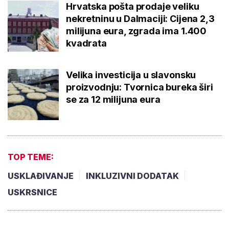
Hrvatska pošta prodaje veliku
nekretninu u Dalmaciji: Cijena 2,3
milijuna eura, zgrada ima 1.400
kvadrata
Velika investicija u slavonsku
proizvodnju: Tvornica bureka širi
se za 12 milijuna eura
TOP TEME:
USKLAĐIVANJE
INKLUZIVNI DODATAK
USKRSNICE