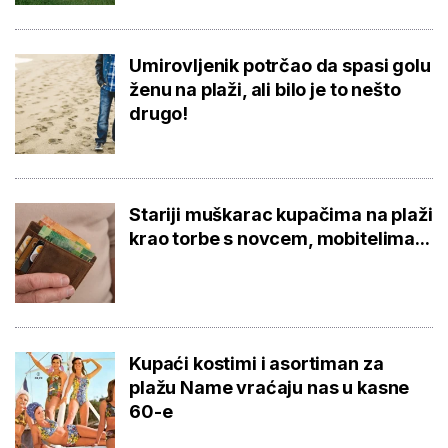
Umirovljenik potrčao da spasi golu
ženu na plaži, ali bilo je to nešto
drugo!
Stariji muškarac kupačima na plaži
krao torbe s novcem, mobitelima...
Kupaći kostimi i asortiman za
plažu Name vraćaju nas u kasne
60-e