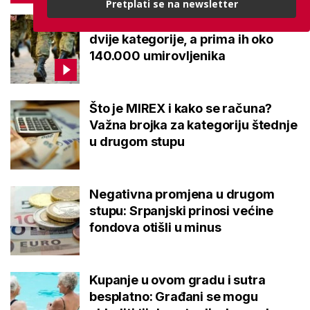
Pretplati se na newsletter
Mirovine branitelja: Dijele se u
dvije kategorije, a prima ih oko
140.000 umirovljenika
Što je MIREX i kako se računa?
Važna brojka za kategoriju štednje
u drugom stupu
Negativna promjena u drugom
stupu: Srpanjski prinosi većine
fondova otišli u minus
Kupanje u ovom gradu i sutra
besplatno: Građani se mogu