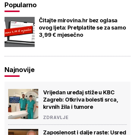
Popularno
Čitajte mirovina.hr bez oglasa
ovog ljeta: Pretplatite se za samo
3,99 € mjesečno
Najnovije
Vrijedan uređaj stiže u KBC
Zagreb: Otkriva bolesti srca,
krvnih žila i tumore
ZDRAVLJE
Zaposlenost i dalje raste: Usred