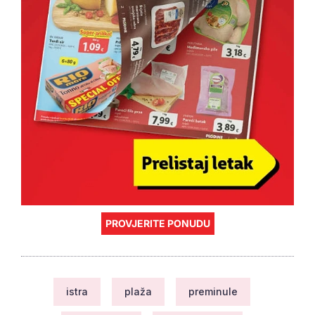
PROVJERITE PONUDU
istra
plaža
preminule