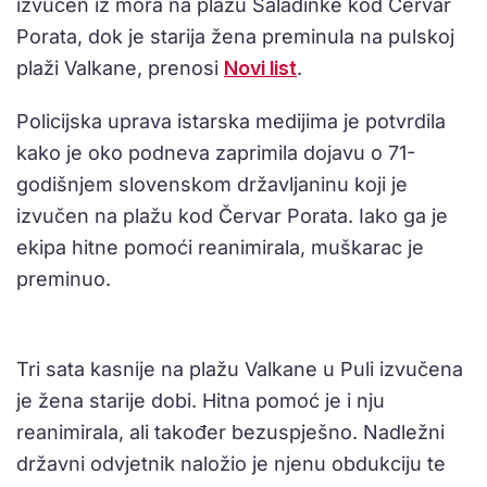
izvučen iz mora na plažu Saladinke kod Červar
Porata, dok je starija žena preminula na pulskoj
plaži Valkane, prenosi
Novi list
.
Policijska uprava istarska medijima je potvrdila
kako je oko podneva zaprimila dojavu o 71-
godišnjem slovenskom državljaninu koji je
izvučen na plažu kod Červar Porata. Iako ga je
ekipa hitne pomoći reanimirala, muškarac je
preminuo.
Tri sata kasnije na plažu Valkane u Puli izvučena
je žena starije dobi. Hitna pomoć je i nju
reanimirala, ali također bezuspješno. Nadležni
državni odvjetnik naložio je njenu obdukciju te