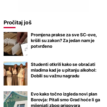
Pročitaj još
Promjena prakse za sve SC-ove,
kršili su zakon? Za jedan nam je
potvrđeno
Studenti otkrili kako se obraćati
mladima kad je u pitanju alkohol:
Dobili su važnu nagradu
Evo kako točno izgleda novi plan
Borovja: Pitali smo Grad hoće li ga
mijenjati zbog prigovora