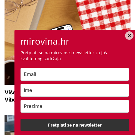
mirovina.hr
Pretplati se na mirovinski newsletter za još
kvalitetnog sadržaja
Više od 10.500 korisnika prati mirovina.hr na
Viberu: Uključite se i ostanite informirani
Pretplati se na newsletter