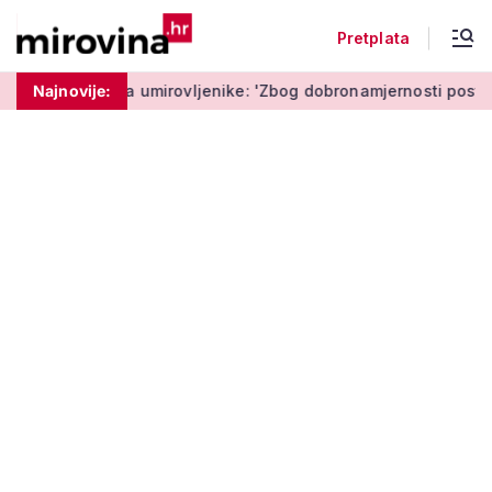
Pretplata
a umirovljenike: 'Zbog dobronamjernosti postaju meta prijevar
Najnovije: