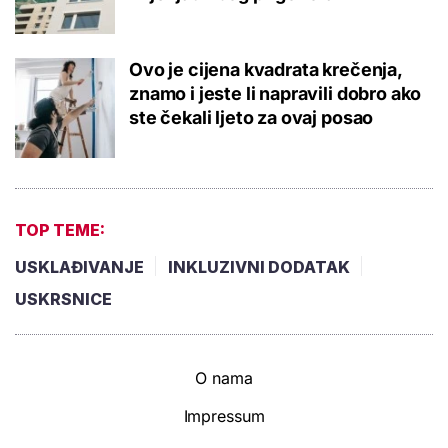
Ovo je cijena kvadrata krečenja,
znamo i jeste li napravili dobro ako
ste čekali ljeto za ovaj posao
TOP TEME:
USKLAĐIVANJE
INKLUZIVNI DODATAK
USKRSNICE
O nama
Impressum