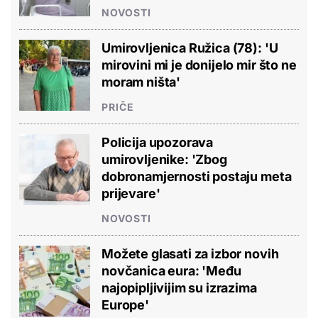
NOVOSTI
Umirovljenica Ružica (78): 'U
mirovini mi je donijelo mir što ne
moram ništa'
PRIČE
Policija upozorava
umirovljenike: 'Zbog
dobronamjernosti postaju meta
prijevare'
NOVOSTI
Možete glasati za izbor novih
novčanica eura: 'Među
najopipljivijim su izrazima
Europe'