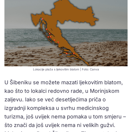
Lokacije plaža s ljekovitim blatom | Foto: Canva
U Šibeniku se možete mazati ljekovitim blatom,
kao što to lokalci redovno rade, u Morinjskom
zaljevu. Iako se već desetljećima priča o
izgradnji kompleksa u svrhu medicinskog
turizma, još uvijek nema pomaka u tom smjeru –
što znači da još uvijek nema ni velikih gužvi.