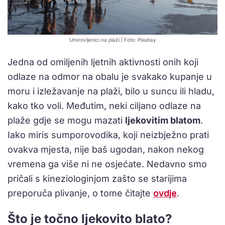
Umirovljenici na plaži | Foto: Pixabay
Jedna od omiljenih ljetnih aktivnosti onih koji
odlaze na odmor na obalu je svakako kupanje u
moru i izležavanje na plaži, bilo u suncu ili hladu,
kako tko voli. Međutim, neki ciljano odlaze na
plaže gdje se mogu mazati
ljekovitim blatom
.
Iako miris sumporovodika, koji neizbježno prati
ovakva mjesta, nije baš ugodan, nakon nekog
vremena ga više ni ne osjećate. Nedavno smo
pričali s kineziologinjom zašto se starijima
preporuča plivanje, o tome čitajte
ovdje
.
Što je točno ljekovito blato?