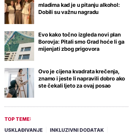
mladima kad je u pitanju alkohol:
Dobili su važnu nagradu
Evo kako točno izgleda novi plan
Borovja: Pitali smo Grad hoće li ga
mijenjati zbog prigovora
Ovo je cijena kvadrata krečenja,
znamo i jeste li napravili dobro ako
ste čekali ljeto za ovaj posao
TOP TEME:
USKLAĐIVANJE
INKLUZIVNI DODATAK