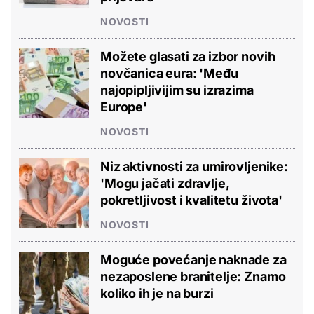
NOVOSTI
Možete glasati za izbor novih
novčanica eura: 'Među
najopipljivijim su izrazima
Europe'
NOVOSTI
Niz aktivnosti za umirovljenike:
'Mogu jačati zdravlje,
pokretljivost i kvalitetu života'
NOVOSTI
Moguće povećanje naknade za
nezaposlene branitelje: Znamo
koliko ih je na burzi