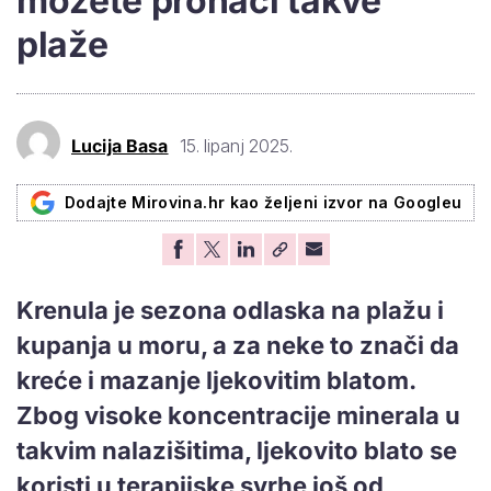
možete pronaći takve
plaže
Lucija Basa
15. lipanj 2025.
Dodajte Mirovina.hr kao željeni izvor na Googleu
Krenula je sezona odlaska na plažu i
kupanja u moru, a za neke to znači da
kreće i mazanje ljekovitim blatom.
Zbog visoke koncentracije minerala u
takvim nalazišitima, ljekovito blato se
koristi u terapijske svrhe još od