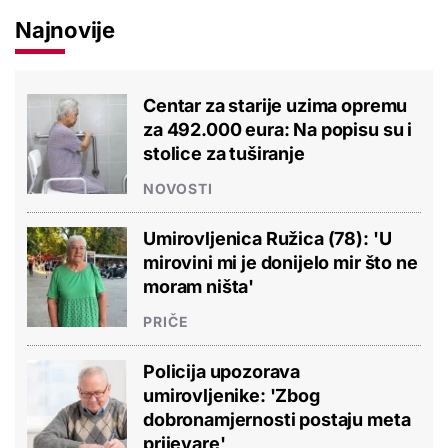
Najnovije
Centar za starije uzima opremu
za 492.000 eura: Na popisu su i
stolice za tuširanje
NOVOSTI
Umirovljenica Ružica (78): 'U
mirovini mi je donijelo mir što ne
moram ništa'
PRIČE
Policija upozorava
umirovljenike: 'Zbog
dobronamjernosti postaju meta
prijevare'