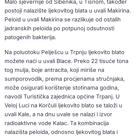
Malo sjevernije od Šibenika, u Tisnom, također
postoji nalazište ljekovitog blata u uvali Makirina.
Peloid u uvali Makirina se razlikuje od ostalih
jadranskih peloida po potpunoj odsutnosti
patogenih bakterija.
Na poluotoku Pelješcu u Trpnju ljekovito blato
možete naći u uvali Blace. Preko 22 tisuće tona
tog mulja, boje antracita, koji miriše na
sumporovodik, prema procjenama stručnjaka,
može osigurati korištenje stotinama godina,
navodi Turistička zajednica općine Trpanj. U
Veloj Luci na Korčuli ljekovito blato se taloži u
uvali Kale, a na dnu uvale se nalazi i izvor
radioaktivne vode Kalac. Ta kombinacija
nalazišta peloida, odnosno ljekovitog blata i