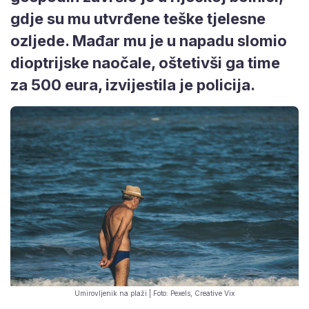
gdje su mu utvrđene teške tjelesne
ozljede. Mađar mu je u napadu slomio
dioptrijske naočale, oštetivši ga time
za 500 eura, izvijestila je policija.
Umirovljenik na plaži | Foto: Pexels, Creative Vix