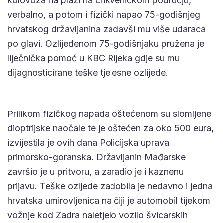
kolovoza na plaži na crikveničkom području,
verbalno, a potom i fizički napao 75-godišnjeg
hrvatskog državljanina zadavši mu više udaraca
po glavi. Ozlijeđenom 75-godišnjaku pružena je
liječnička pomoć u KBC Rijeka gdje su mu
dijagnosticirane teške tjelesne ozlijede.
Prilikom fizičkog napada oštećenom su slomljene
dioptrijske naočale te je oštećen za oko 500 eura,
izvijestila je ovih dana Policijska uprava
primorsko-goranska. Državljanin Mađarske
završio je u pritvoru, a zaradio je i kaznenu
prijavu. Teške ozljede zadobila je nedavno i jedna
hrvatska umirovljenica na čiji je automobil tijekom
vožnje kod Zadra naletjelo vozilo švicarskih