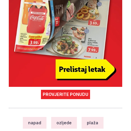
PROVJERITE PONUDU
napad
ozljede
plaža