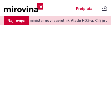
Pretplata
ministar novi savjetnik Vlade HDZ-a: Cilj je zaštita standarda 
Najnovije: