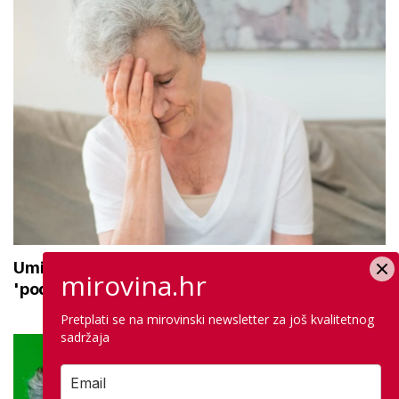
Umirovljenica ostala bez 24.000 eura: Novac
mirovina.hr
'podijelili' lažni policajac i taksist
Pretplati se na mirovinski newsletter za još kvalitetnog
sadržaja