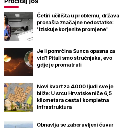
Pročitaj još
Četiri učilišta u problemu, država
pronašla značajne nedostatke:
'Iziskuje korjenite promjene'
Je li pomrčina Sunca opasna za
vid? Pitali smo stručnjaka, evo
gdje je promatrati
Novi kvart za 4.000 ljudi sve je
bliže: U srcu Hrvatske niče 6,5
kilometara cesta i kompletna
infrastruktura
Obnavlja se zaboravljeni čuvar