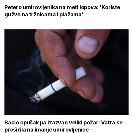
Petero umirovljenika na meti lopova: 'Koriste
gužve na tržnicama i plažama'
Bacio opušak pa izazvao veliki požar: Vatra se
proširila na imanje umirovljenice