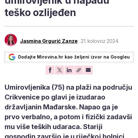
umirovljenik u napadu
teško ozlijeđen
Jasmina Grgurić Zanze
21. kolovoz 2024.
Dodajte Mirovina.hr kao željeni izvor na Googleu
Umirovljenika (75) na plaži na području
Crikvenice po glavi je izudarao
državljanin Mađarske. Napao ga je
prvo verbalno, a potom i fizički zadavši
mu više teških udaraca. Stariji
gospodin završio je u riječkoj bolnici,