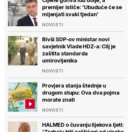
Cijene goriva idu dolje, a
premijer ističe: 'Ubuduće će se
mijenjati svaki tjedan'
NOVOSTI
Bivši SDP-ov ministar novi
savjetnik Vlade HDZ-a: Cilj je
zaštita standarda
umirovljenika
NOVOSTI
Provjera stanja štednje u
drugom stupu: Ova dva pojma
morate znati
NOVOSTI
HALMED o čuvanju lijekova ljeti:
'Trebaju biti zaštićeni od visoke