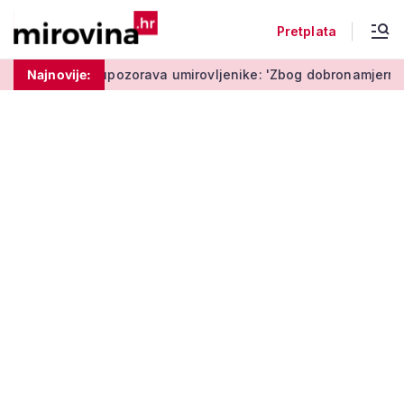
Pretplata
Policija upozorava umirovljenike: 'Zbog dobronamjernosti pos
Najnovije: