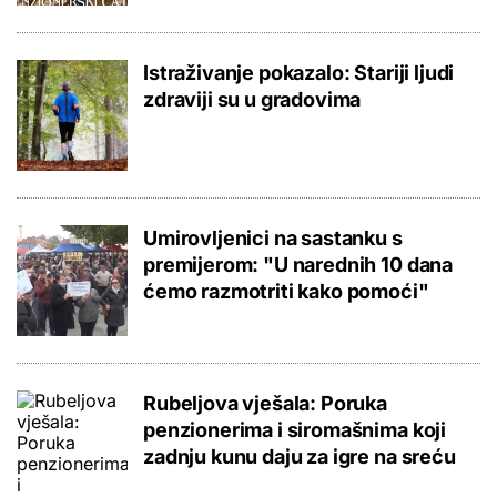
Istraživanje pokazalo: Stariji ljudi
zdraviji su u gradovima
Umirovljenici na sastanku s
premijerom: "U narednih 10 dana
ćemo razmotriti kako pomoći"
Rubeljova vješala: Poruka
penzionerima i siromašnima koji
zadnju kunu daju za igre na sreću