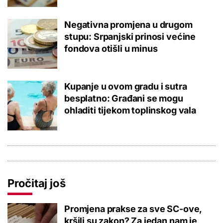
Negativna promjena u drugom
stupu: Srpanjski prinosi većine
fondova otišli u minus
Kupanje u ovom gradu i sutra
besplatno: Građani se mogu
ohladiti tijekom toplinskog vala
Pročitaj još
Promjena prakse za sve SC-ove,
kršili su zakon? Za jedan nam je