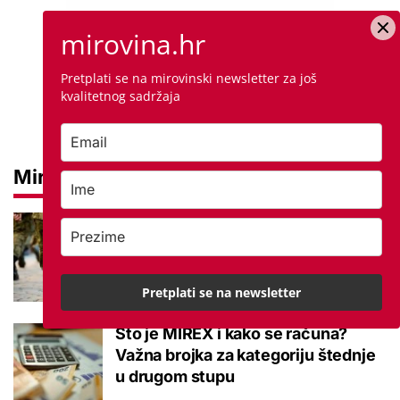
mirovina.hr
Pretplati se na mirovinski newsletter za još
kvalitetnog sadržaja
Mirovine
Mirovine branitelja: Dijele se u
dvije kategorije, a prima ih oko
140.000 umirovljenika
Pretplati se na newsletter
Što je MIREX i kako se računa?
Važna brojka za kategoriju štednje
u drugom stupu