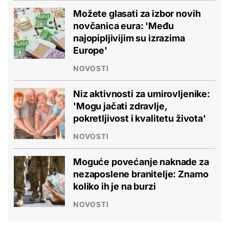
Možete glasati za izbor novih
novčanica eura: 'Među
najopipljivijim su izrazima
Europe'
NOVOSTI
Niz aktivnosti za umirovljenike:
'Mogu jačati zdravlje,
pokretljivost i kvalitetu života'
NOVOSTI
Moguće povećanje naknade za
nezaposlene branitelje: Znamo
koliko ih je na burzi
NOVOSTI