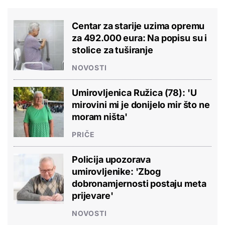
Centar za starije uzima opremu
za 492.000 eura: Na popisu su i
stolice za tuširanje
NOVOSTI
Umirovljenica Ružica (78): 'U
mirovini mi je donijelo mir što ne
moram ništa'
PRIČE
Policija upozorava
umirovljenike: 'Zbog
dobronamjernosti postaju meta
prijevare'
NOVOSTI