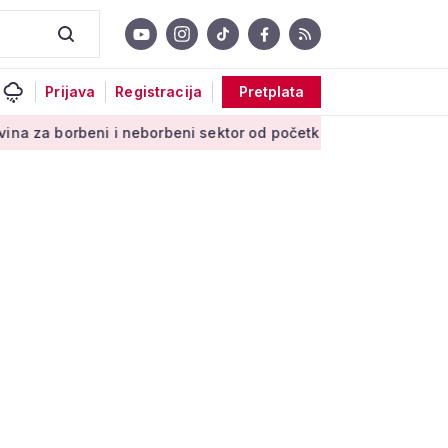
Prijava
Registracija
Pretplata
eni i neborbeni sektor od početka 2027. godine
Novi projekt