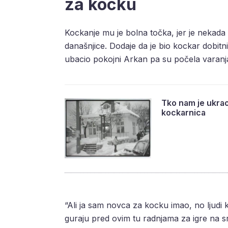
za kocku
Kockanje mu je bolna točka, jer je nekad
današnjice. Dodaje da je bio kockar dobitnik
ubacio pokojni Arkan pa su počela varanj
Tko nam je ukra
kockarnica
“Ali ja sam novca za kocku imao, no ljudi 
guraju pred ovim tu radnjama za igre na s