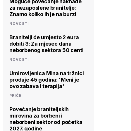
Moguće povećanje naknade
za nezaposlene branitelje:
Znamo koliko ih je na burzi
NOVOSTI
Branitelji će umjesto 2 eura
dobiti 3: Za mjesec dana
neborbenog sektora 50 centi
NOVOSTI
Umirovljenica Mina na tržnici
prodaje 45 godina: 'Meni je
ovo zabava i terapija'
PRIČE
PROVJERITE
PROVJERITE
PROVJ
PONUDU
PONUDU
PON
Povećanje braniteljskih
mirovina za borbeni i
neborbeni sektor od početka
2027. godine