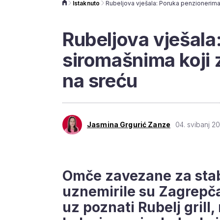
Istaknuto
Rubeljova vješala
siromašnima koji 
na sreću
Jasmina Grgurić Zanze
04. svibanj 20
Omče zavezane za stabl
uznemirile su Zagrepča
uz poznati Rubelj grill