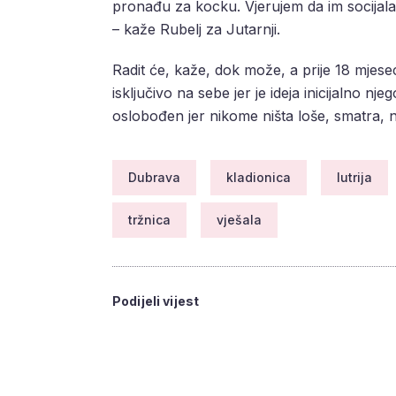
pronađu za kocku. Vjerujem da im socijala o
– kaže Rubelj za Jutarnji.
Radit će, kaže, dok može, a prije 18 mjese
isključivo na sebe jer je ideja inicijalno n
oslobođen jer nikome ništa loše, smatra, ni
Dubrava
kladionica
lutrija
tržnica
vješala
Podijeli vijest