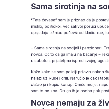
Sama sirotinja na soc
“Tata ćevapa” sam je priznao da je postavio
mislilo, političkoj, već šaljivoj poruci up
opsjedaju tržnicu počevši od kladionice, lutr
– Sama sirotinja na socijali i penzioneri. Tr
novca. Očito da ga imaju na bacanje – rek
u subotu s prijateljima ispred svojeg ugosti
Kaže kako se sam policiji prijavio nakon što
nalazi uz Rubelj grill. Naručio je čak i tab
otišao je i kupio konop. Omče mu je, napom
sam to ne zna. Druga ih je osoba pak post
Novca nemaju za živ