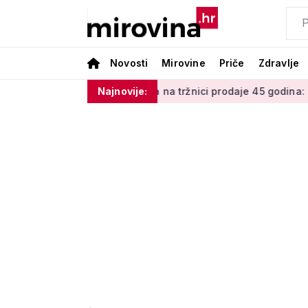
Novosti
Mirovine
Priče
Zdravlje
Umirovljenica Mina na tržnici prodaje 45 godina: 'Meni je ovo z
Najnovije: