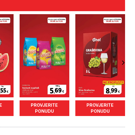
E
PROVJERITE
PROVJERITE
PONUDU
PONUDU