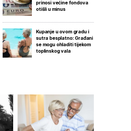
prinosi većine fondova
otišli u minus
Kupanje u ovom gradu i
sutra besplatno: Građani
se mogu ohladiti tijekom
toplinskog vala