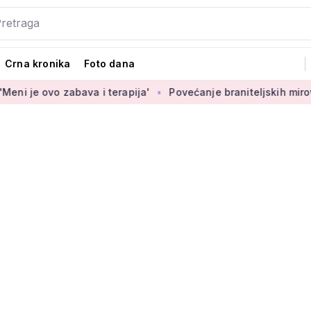
Crna kronika
Foto dana
abava i terapija'
Povećanje braniteljskih mirovina za borb