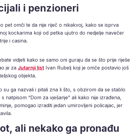
ijali i penzioneri
 pet omči te da nije riječ o nikakvoj, kako se isprva
ućenoj kockarima koji od petka ujutro do nedjelje navečer
ije i casina.
ebate vidjeti kako se samo oni guraju da se što prije riješe
ao je za
Jutarnji list
Ivan Rubelj koji je omče postavio još
teljskog objekta.
 su ga nazvali i pitali zna li što, s obzirom da se stablo
lu s natpisom “Dom za vješanje” ali kako nije izrađena,
inje, pomogao izraditi jedan umirovljeni policajac, jer
avila.
ot, ali nekako ga pronađu