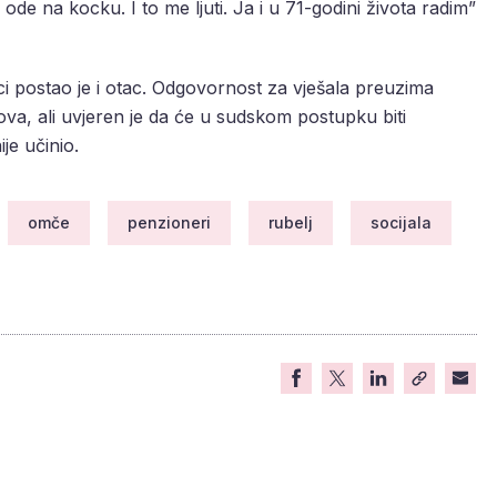
de na kocku. I to me ljuti. Ja i u 71-godini života radim”
ci postao je i otac. Odgovornost za vješala preuzima
jegova, ali uvjeren je da će u sudskom postupku biti
je učinio.
omče
penzioneri
rubelj
socijala