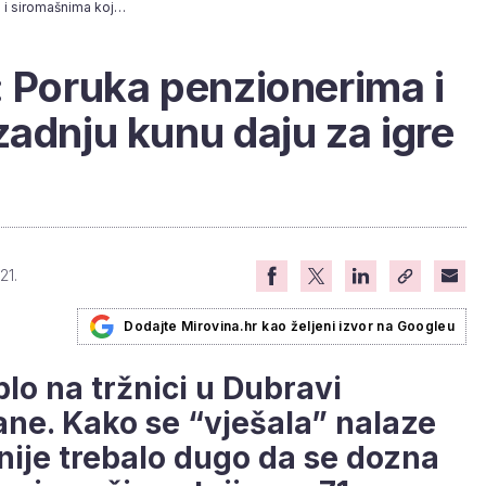
Rubeljova vješala: Poruka penzionerima i siromašnima koji zadnju kunu daju za igre na sreću
: Poruka penzionerima i
zadnju kunu daju za igre
21.
Dodajte Mirovina.hr kao željeni izvor na Googleu
o na tržnici u Dubravi
ne. Kako se “vješala” nalaze
, nije trebalo dugo da se dozna