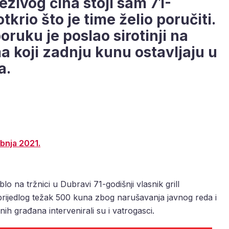
jezivog čina stoji sam 71-
otkrio što je time želio poručiti.
ruku je poslao sirotinji na
ma koji zadnju kunu ostavljaju u
a.
ibnja 2021.
o na tržnici u Dubravi 71-godišnji vlasnik grill
prijedlog težak 500 kuna zbog narušavanja javnog reda i
ih građana intervenirali su i vatrogasci.