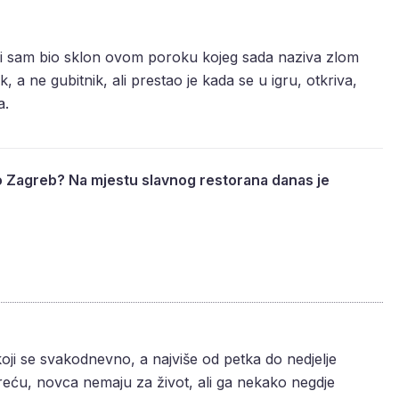
a i sam bio sklon ovom poroku kojeg sada naziva zlom
, a ne gubitnik, ali prestao je kada se u igru, otkriva,
a.
o Zagreb? Na mjestu slavnog restorana danas je
koji se svakodnevno, a najviše od petka do nedjelje
reću, novca nemaju za život, ali ga nekako negdje