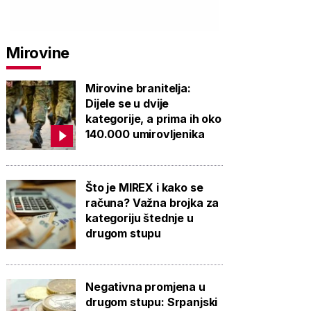
Mirovine
Mirovine branitelja:
Dijele se u dvije
kategorije, a prima ih oko
140.000 umirovljenika
Što je MIREX i kako se
računa? Važna brojka za
kategoriju štednje u
drugom stupu
Negativna promjena u
drugom stupu: Srpanjski