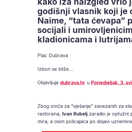
kako iza naizgled vrlo 
godišnji vlasnik koji je 
Naime, “tata ćevapa” po
socijali i umirovljenici
kladionicama i lutrijam
Plac Dubrava
Izbori se bliže…
Objavljuje
dubrava.hr
u
Ponedjeljak, 3. sv
Zbog omča za “vješanje” zavezanih za stabl
restorana,
Ivan Rubelj
zaradio je optužni 
mira, a osim policajaca po dojavi uznemiren