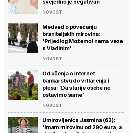
svejedno je negativan
NOVOSTI
Medved o povećanju
braniteljskih mirovina:
'Prijedlog Možemo! nema veze
s Vladinim'
NOVOSTI
Od učenja o internet
bankarstvu do vrtlarenja i
plesa: 'Da starije osobe ne
ostavimo same'
NOVOSTI
Umirovljenica Jasmina (62):
'Imam mirovinu od 290 eura, a