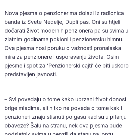
Nova pjesma o penzionerima dolazi iz radionica
banda iz Svete Nedelje, Dupli pas. Oni su htjeli
dočarati život modernih penzionera pa su svima u
zlatnim godinama poklonili penzionersku himnu.
Ova pjesma nosi poruku o važnosti pronalaska
mira za penzionere i usporavanju života. Osim
pjesme i spot za ‘Penzionerski cajti’ će biti uskoro
predstavljen javnosti.
– Svi povedaju o tome kako ubrzani život donosi
brige mladima, ali nitko ne poveda o tome kak i
penzioneri znaju stisnuti po gasu kad su u pitanju
obaveze? Šalu na stranu, nek ova pjesma bude
podsjetnik svima u penziji da stanu na loptu