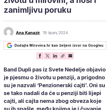
životu u mirovini, a nosi i
zanimljivu poruku
Ana Kanazir
19. lipanj 2024.
Dodajte Mirovina.hr kao željeni izvor na Googleu
Band Dupli pas iz Svete Nedelje objavio
je pjesmu o životu u penziji, a prigodno
su je nazvali ‘Penzionerski cajti’. Oni su
se tako nadali da će u penziji biti lijepi
cajti, ali cajta nema zbog obveza koje
su ih snašle, među kojima je i čuvanje