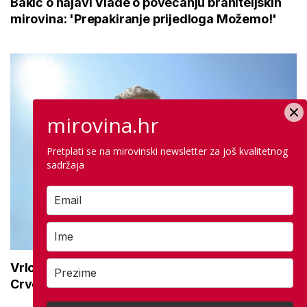
Bakić o najavi Vlade o povećanju braniteljskih
mirovina: 'Prepakiranje prijedloga Možemo!'
mirovina.hr
Pretplati se na mirovinski newsletter za još kvalitetnog
sadržaja
Vrlo velika opasnost od vrućine do kraja tjedna:
Crveno upozorenje vlada na ovom području