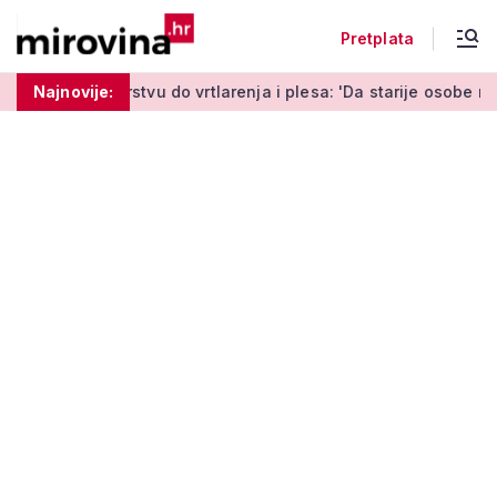
Pretplata
u do vrtlarenja i plesa: 'Da starije osobe ne ostavimo same'
Najnovije: