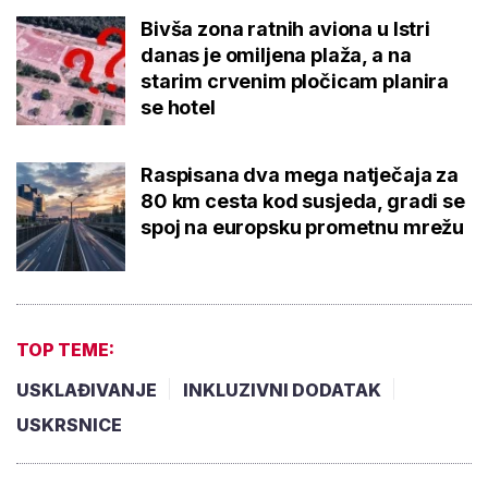
Bivša zona ratnih aviona u Istri
danas je omiljena plaža, a na
starim crvenim pločicam planira
se hotel
Raspisana dva mega natječaja za
80 km cesta kod susjeda, gradi se
spoj na europsku prometnu mrežu
TOP TEME:
USKLAĐIVANJE
INKLUZIVNI DODATAK
USKRSNICE