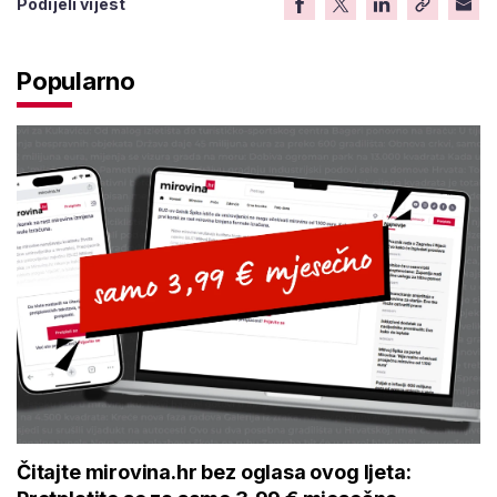
Podijeli vijest
Popularno
Čitajte mirovina.hr bez oglasa ovog ljeta: