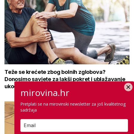
Teže se krećete zbog bolnih zglobova?
Donosimo savjete za lakši pokret i ublažavanje
ukočenosti
mirovina.hr
Pretplati se na mirovinski newsletter za još kvalitetnog
sadržaja