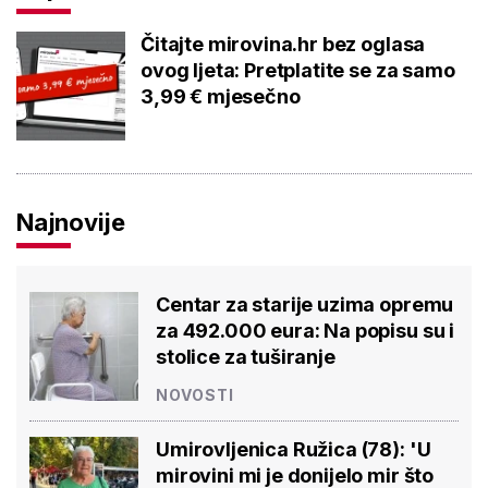
Čitajte mirovina.hr bez oglasa
ovog ljeta: Pretplatite se za samo
3,99 € mjesečno
Najnovije
Centar za starije uzima opremu
za 492.000 eura: Na popisu su i
stolice za tuširanje
NOVOSTI
Umirovljenica Ružica (78): 'U
mirovini mi je donijelo mir što