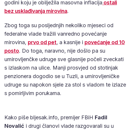
godini koju je obilježila masovna inflacija
ostali
bez usklađivanja mirovina
.
Zbog toga su posljednjih nekoliko mjeseci od
federalne vlade tražili vanredno povećanje
mirovina,
prvo od pet
, a kasnije i
povećanje od 10
posto
. Do toga, naravno, nije došlo pa su
umirovljenčke udruge sve glasnije počeli zveckati
s izlaskom na ulice. Manji prosvjed od stotinjak
penzionera dogodio se u Tuzli, a umirovljeničke
udruge su napokon sjele za stol s vladom te izlaze
s pomirljivim porukama.
Kako piše bljesak.info, premijer FBiH
Fadil
Novalić
i drugi članovi vlade razgovarali su u