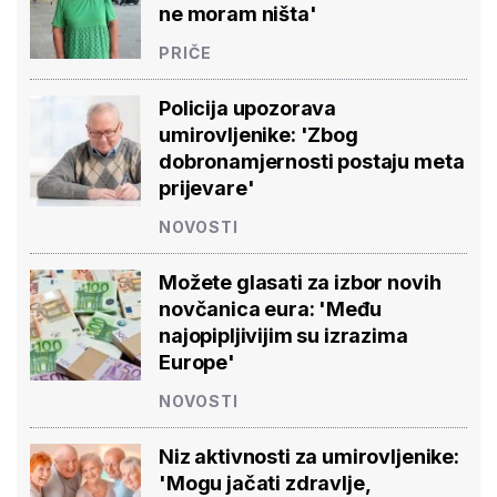
ne moram ništa'
PRIČE
Policija upozorava
umirovljenike: 'Zbog
dobronamjernosti postaju meta
prijevare'
NOVOSTI
Možete glasati za izbor novih
novčanica eura: 'Među
najopipljivijim su izrazima
Europe'
NOVOSTI
Niz aktivnosti za umirovljenike:
'Mogu jačati zdravlje,