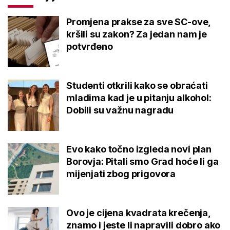
Promjena prakse za sve SC-ove,
kršili su zakon? Za jedan nam je
potvrđeno
Studenti otkrili kako se obraćati
mladima kad je u pitanju alkohol:
Dobili su važnu nagradu
Evo kako točno izgleda novi plan
Borovja: Pitali smo Grad hoće li ga
mijenjati zbog prigovora
Ovo je cijena kvadrata krečenja,
znamo i jeste li napravili dobro ako