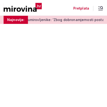
Pretplata
umirovljenike: 'Zbog dobronamjernosti postaju meta prijevare'
Najnovije: