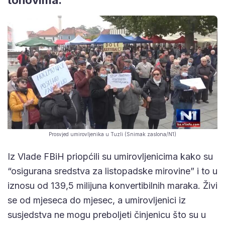
Prosvjed umirovljenika u Tuzli (Snimak zaslona/N1)
Iz Vlade FBiH priopćili su umirovljenicima kako su
“osigurana sredstva za listopadske mirovine” i to u
iznosu od 139,5 milijuna konvertibilnih maraka. Živi
se od mjeseca do mjesec, a umirovljenici iz
susjedstva ne mogu preboljeti činjenicu što su u