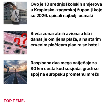
Ovo je 10 srednjoškolskih smjerova
u Krapinsko-zagorskoj županiji koje
su 2026. upisali najbolji osmaši
Bivša zona ratnih aviona u Istri
danas je omiljena plaža, a na starim
crvenim pločicam planira se hotel
Raspisana dva mega natječaja za
80 km cesta kod susjeda, gradi se
spoj na europsku prometnu mrežu
TOP TEME: