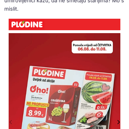
umirovljenici kažu, da ne smetaju starijima? Mo’š
mislit.