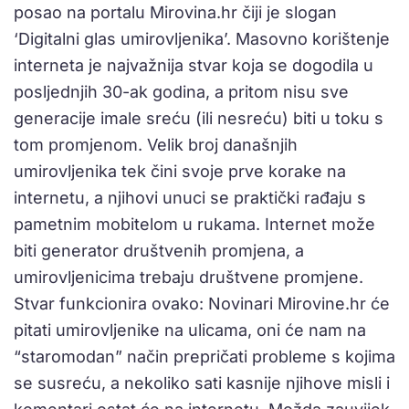
posao na portalu Mirovina.hr čiji je slogan
‘Digitalni glas umirovljenika’. Masovno korištenje
interneta je najvažnija stvar koja se dogodila u
posljednjih 30-ak godina, a pritom nisu sve
generacije imale sreću (ili nesreću) biti u toku s
tom promjenom. Velik broj današnjih
umirovljenika tek čini svoje prve korake na
internetu, a njihovi unuci se praktički rađaju s
pametnim mobitelom u rukama. Internet može
biti generator društvenih promjena, a
umirovljenicima trebaju društvene promjene.
Stvar funkcionira ovako: Novinari Mirovine.hr će
pitati umirovljenike na ulicama, oni će nam na
“staromodan” način prepričati probleme s kojima
se susreću, a nekoliko sati kasnije njihove misli i