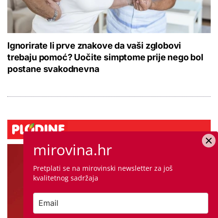
Ignorirate li prve znakove da vaši zglobovi
trebaju pomoć? Uočite simptome prije nego bol
postane svakodnevna
mirovina.hr
Pretplati se na mirovinski newsletter za još
kvalitetnog sadržaja