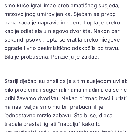
smo kuće igrali imao problematičnog susjeda,
mrzovoljnog umirovljenika. Sjećam se prvog
dana kada je napravio incident. Lopta je preko
kapije odletjela u njegovo dvorište. Nakon par
sekundi psovki, lopta se vratila preko njegove
ograde i vrlo pesimisitično odskočila od travu.
Bila je probušena. Penzić ju je zaklao.
Stariji dječaci su znali da je s tim susjedom uvijek
bilo problema i sugerirali nama mlađima da se ne
približavamo dvorištu. Nekad bi znao izaći i urlati
na nas, valjda smo mu bili prebučni ili je
jednostavno mrzio zabavu. Što bi se, djeca
trebala prestati igrati “napolju” kako to