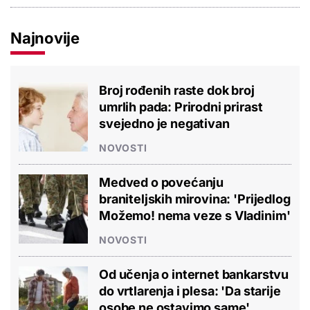
Najnovije
Broj rođenih raste dok broj
umrlih pada: Prirodni prirast
svejedno je negativan
NOVOSTI
Medved o povećanju
braniteljskih mirovina: 'Prijedlog
Možemo! nema veze s Vladinim'
NOVOSTI
Od učenja o internet bankarstvu
do vrtlarenja i plesa: 'Da starije
osobe ne ostavimo same'