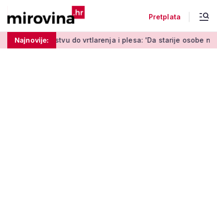
Pretplata
do vrtlarenja i plesa: 'Da starije osobe ne ostavimo same'
Najnovije: