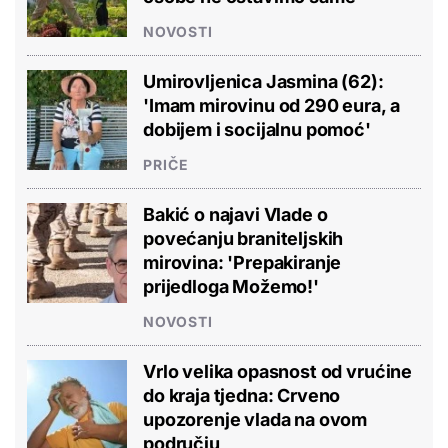
NOVOSTI
Umirovljenica Jasmina (62):
'Imam mirovinu od 290 eura, a
dobijem i socijalnu pomoć'
PRIČE
Bakić o najavi Vlade o
povećanju braniteljskih
mirovina: 'Prepakiranje
prijedloga Možemo!'
NOVOSTI
Vrlo velika opasnost od vrućine
do kraja tjedna: Crveno
upozorenje vlada na ovom
području