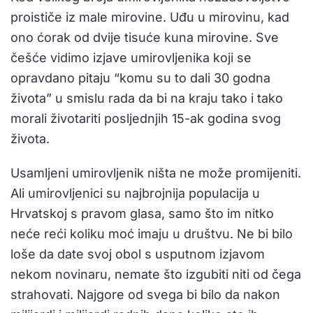
proističe iz male mirovine. Uđu u mirovinu, kad
ono ćorak od dvije tisuće kuna mirovine. Sve
češće vidimo izjave umirovljenika koji se
opravdano pitaju “komu su to dali 30 godna
života” u smislu rada da bi na kraju tako i tako
morali životariti posljednjih 15-ak godina svog
života.
Usamljeni umirovljenik ništa ne može promijeniti.
Ali umirovljenici su najbrojnija populacija u
Hrvatskoj s pravom glasa, samo što im nitko
neće reći koliku moć imaju u društvu. Ne bi bilo
loše da date svoj obol s usputnom izjavom
nekom novinaru, nemate što izgubiti niti od čega
strahovati. Najgore od svega bi bilo da nakon