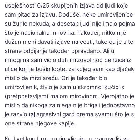
uspješnosti 0/25 skupljenih izjava od ljudi koje
sam pitao za izjavu. Doduše, neke umirovljenice
su žurile nekuda, a desetak ljudi nije imalo pojma
što je nacionalna mirovina. Također, nitko nije
dužan meni davati izjave na cesti, tako da je s te
strane odbijanje također opravdano. Ali u
mnogima sam vidio duh mrzovoljnog penzića iz
ulice koji je bušio lopte, za kojeg sam kao dječak
mislio da mrzi sreću. On je također bio
umirovljenik, živio je sam u skromnoj kućici s
(pretpostavljam) malom mirovinom. Vjerojatno je
mislio da nikoga za njega nije briga i jednostavno
je razvio taj agresivni gard prema svemu što je s
one strane njegove kapije.
Kod velikog broja umirovljenika nezadovoljstvo