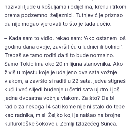
nazivali ljude u košuljama i odijelima, krenuli trkom
prema podzemnoj željeznici. Tutnjević je priznao
da nije mogao vjerovati to što je tada uočio.
– Kada sam to vidio, rekao sam: ‘Ako ostanem još
godinu dana ovdje, završit ću u ludnici ili bolnici’.
Trebaš se tamo roditi da ti to bude normalno.
Samo Tokio ima oko 20 milijuna stanovnika. Ako
živiš u mjestu koje je udaljeno dva sata vožnje
vlakom, a završio si raditi u 22 sata, jedva stigneš
kući i već slijedi buđenje u četiri sata ujutro i još
jedna dvosatna vožnja vlakom. Za što? Da bi
radio za nekoga 14 sati kome nije ni stalo do tebe
kao radnika, misli Željko koji je naišao na brojne
kulturološke šokove u Zemlji Izlazećeg Sunca.