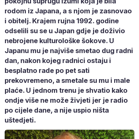
pokojnu suprugu Izumi koja je bila
rodom iz Japana, a s njom je zasnovao
i obitelj. Krajem rujna 1992. godine
odselili su se u Japan gdje je doživio
nebrojene kulturološke šokove. U
Japanu mu je najviše smetao dug radni
dan, nakon kojeg radnici ostaju i
besplatno rade po pet sati
prekovremeno, a smetale su mu i male
plaće. U jednom trenu je shvatio kako
ondje više ne može živjeti jer je radio
po cijele dane, a nije uspio ništa
uštedjeti.