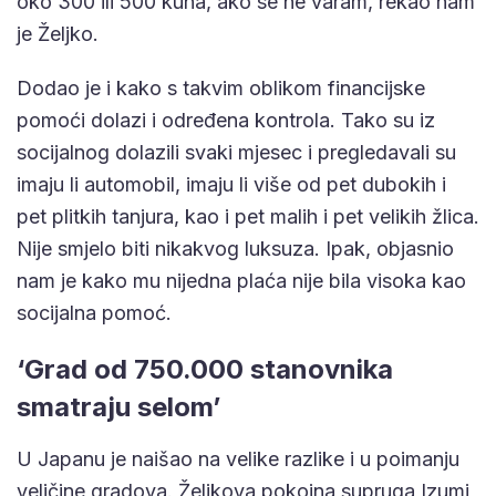
oko 300 ili 500 kuna, ako se ne varam, rekao nam
je Željko.
Dodao je i kako s takvim oblikom financijske
pomoći dolazi i određena kontrola. Tako su iz
socijalnog dolazili svaki mjesec i pregledavali su
imaju li automobil, imaju li više od pet dubokih i
pet plitkih tanjura, kao i pet malih i pet velikih žlica.
Nije smjelo biti nikakvog luksuza. Ipak, objasnio
nam je kako mu nijedna plaća nije bila visoka kao
socijalna pomoć.
‘Grad od 750.000 stanovnika
smatraju selom’
U Japanu je naišao na velike razlike i u poimanju
veličine gradova. Željkova pokojna supruga Izumi