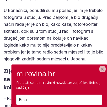
U konačnici, ponudili su mu posao jer im je trebalo
fotografa u studiju. Pred Željkom je bio drugačiji
način rada jer je on bio, kako kaže, fotoreporter
skitnica, dok su u tom studiju radili fotografi s
drugačijom opremom na koju je on navikao.
Izgleda kako mu to nije predstavljalo nikakav
problem jer je tamo radio sedam mjeseci i to je bilo
njegovih zadnjih sedam mjeseci u Japanu.
Zijevanje je zabranjeno na poslu, ali
mirovina.hr
se može puštati vjetrove pred
Pretplati se na mirovinski newsletter za još kvalitetnog
kolegama
sadržaja
– Kada sam radio u toj kompaniji doživio sam
nešto neviđeno. Jednog dana sam radio od 9