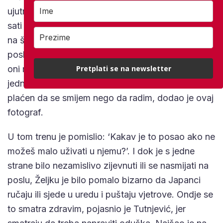
ujutro do 1 ujutro i sutradan smo opet počeli u 9
sati ujutro. U jednom sam trenu zijevnuo u smjeni
na što su mi prigovarali da mi je dosadno na
poslu. Pojasnio sam im da sam umoran, na što su
oni rekli da je to moj privatni problem. Isto tako,
Pretplati se na newsletter
jednom sam se nasmijao pa su mi tvrdili da nisam
plaćen da se smijem nego da radim, dodao je ovaj
fotograf.
U tom trenu je pomislio: ‘Kakav je to posao ako ne
možeš malo uživati u njemu?’. I dok je s jedne
strane bilo nezamislivo zijevnuti ili se nasmijati na
poslu, Željku je bilo pomalo bizarno da Japanci
ručaju ili sjede u uredu i puštaju vjetrove. Ondje se
to smatra zdravim, pojasnio je Tutnjević, jer