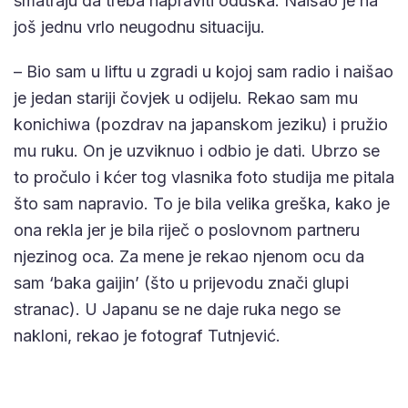
smatraju da treba napraviti oduška. Naišao je na
još jednu vrlo neugodnu situaciju.
– Bio sam u liftu u zgradi u kojoj sam radio i naišao
je jedan stariji čovjek u odijelu. Rekao sam mu
konichiwa (pozdrav na japanskom jeziku) i pružio
mu ruku. On je uzviknuo i odbio je dati. Ubrzo se
to pročulo i kćer tog vlasnika foto studija me pitala
što sam napravio. To je bila velika greška, kako je
ona rekla jer je bila riječ o poslovnom partneru
njezinog oca. Za mene je rekao njenom ocu da
sam ‘baka gaijin’ (što u prijevodu znači glupi
stranac). U Japanu se ne daje ruka nego se
nakloni, rekao je fotograf Tutnjević.