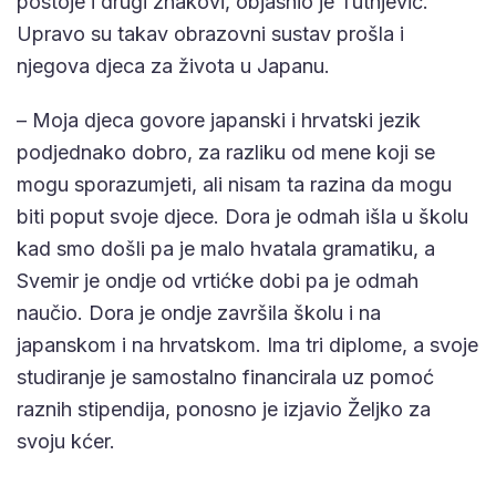
postoje i drugi znakovi, objasnio je Tutnjević.
Upravo su takav obrazovni sustav prošla i
njegova djeca za života u Japanu.
– Moja djeca govore japanski i hrvatski jezik
podjednako dobro, za razliku od mene koji se
mogu sporazumjeti, ali nisam ta razina da mogu
biti poput svoje djece. Dora je odmah išla u školu
kad smo došli pa je malo hvatala gramatiku, a
Svemir je ondje od vrtićke dobi pa je odmah
naučio. Dora je ondje završila školu i na
japanskom i na hrvatskom. Ima tri diplome, a svoje
studiranje je samostalno financirala uz pomoć
raznih stipendija, ponosno je izjavio Željko za
svoju kćer.