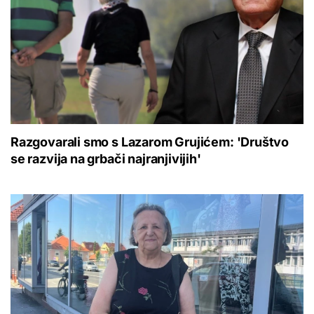
Razgovarali smo s Lazarom Grujićem: 'Društvo
se razvija na grbači najranjivijih'