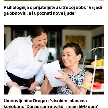
Psihologinja o prijateljstvu u trećoj dobi: 'Vrijedi
ga obnoviti, a i upoznati nove ljude'
Umirovljenica Draga o 'visokim' plaćama
konobara: 'Danas sam invalid i imam 590 eura'