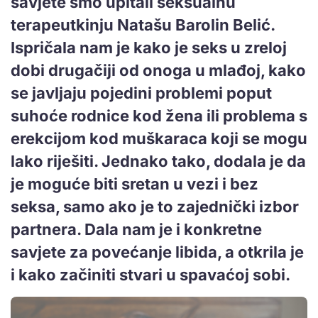
savjete smo upitali seksualnu
terapeutkinju Natašu Barolin Belić.
Ispričala nam je kako je seks u zreloj
dobi drugačiji od onoga u mlađoj, kako
se javljaju pojedini problemi poput
suhoće rodnice kod žena ili problema s
erekcijom kod muškaraca koji se mogu
lako riješiti. Jednako tako, dodala je da
je moguće biti sretan u vezi i bez
seksa, samo ako je to zajednički izbor
partnera. Dala nam je i konkretne
savjete za povećanje libida, a otkrila je
i kako začiniti stvari u spavaćoj sobi.