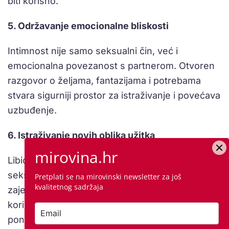
biti korisno.
5. Održavanje emocionalne bliskosti
Intimnost nije samo seksualni čin, već i
emocionalna povezanost s partnerom. Otvoren
razgovor o željama, fantazijama i potrebama
stvara sigurniji prostor za istraživanje i povećava
uzbuđenje.
6. Istraživanje novih oblika užitka
mirovina.hr
Libido ne mora nužno biti vezan za penetrativni
seks. Istraživanje dodira, senzualne masaže,
Pretplati se na mirovinski newsletter za još
kvalitetnog sadržaja
zajedničkog gledanja erotskog sadržaja ili
korištenje igračaka može pomoći parovima da
ponovno probude strast.