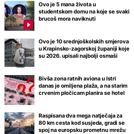
Ovo je 5 mana života u
studentskom domu na koje se svaki
brucoš mora naviknuti
Ovo je 10 srednjoškolskih smjerova
u Krapinsko-zagorskoj županiji koje
su 2026. upisali najbolji osmaši
Bivša zona ratnih aviona u Istri
danas je omiljena plaža, a na starim
crvenim pločicam planira se hotel
Raspisana dva mega natječaja za
80 km cesta kod susjeda, gradi se
spoj na europsku prometnu mrežu