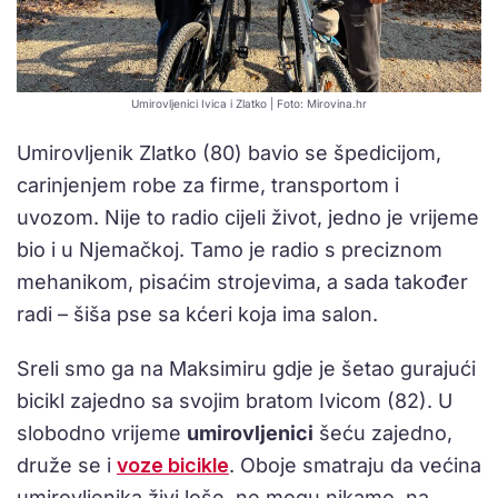
Umirovljenici Ivica i Zlatko | Foto: Mirovina.hr
Umirovljenik Zlatko (80) bavio se špedicijom,
carinjenjem robe za firme, transportom i
uvozom. Nije to radio cijeli život, jedno je vrijeme
bio i u Njemačkoj. Tamo je radio s preciznom
mehanikom, pisaćim strojevima, a sada također
radi – šiša pse sa kćeri koja ima salon.
Sreli smo ga na Maksimiru gdje je šetao gurajući
bicikl zajedno sa svojim bratom Ivicom (82). U
slobodno vrijeme
umirovljenici
šeću zajedno,
druže se i
voze bicikle
. Oboje smatraju da većina
umirovljenika živi loše, ne mogu nikamo, na