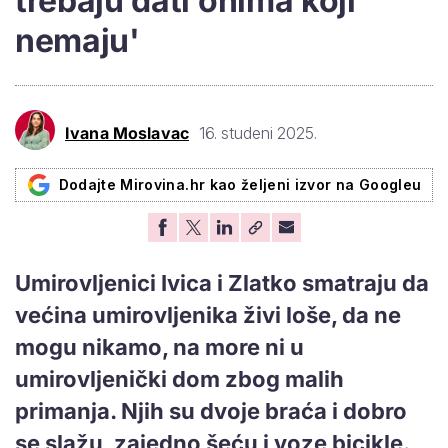
trebaju dati onima koji
nemaju'
Ivana Moslavac
16. studeni 2025.
Dodajte Mirovina.hr kao željeni izvor na Googleu
Umirovljenici Ivica i Zlatko smatraju da
većina umirovljenika živi loše, da ne
mogu nikamo, na more ni u
umirovljenički dom zbog malih
primanja. Njih su dvoje braća i dobro
se slažu, zajedno šeću i voze bicikle.