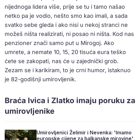
nijednoga lidera više, prije se tu i tamo našao
netko pa je vodio, nešto smo kao imali, a sada
svatko sebe gleda i ako nisi u nekoj stranci ne
možeš ništa realizirati, ni posao ni ništa. Kod nas
penzioner znači samo put u Mirogoj. Ako
umrete, a nemate 10, 15, 20 tisuća eura teško
ćete se zakopati, nas će u zajednički grob.
Zezam se i karikiram, to je crni humor, istaknuo
je 82-godišnji umirovljenik.
Braća Ivica i Zlatko imaju poruku za
umirovljenike
Umirovljenici Želimir i Nevenka: 'Imamo
europske cijene za balkanske mirovine'