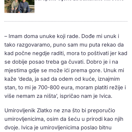
– Imam doma unuke koji rade. Dođe mi unuk i
tako razgovaramo, puno sam mu puta rekao da
kad počne negdje raditi, mora to poštivati jer kad
se dobije posao treba ga čuvati. Dobro je i na
mjestima gdje se može ići prema gore. Unuk mi
kaže ‘deda, ja sad da odem od kuće, iznajmim
stan, to mi je 700-800 eura, moram platiti režije i
više nemam za ništa’, ispričao nam je Ivica.
Umirovljenik Zlatko ne zna što bi preporučio
umirovljenicima, osim da šeću u prirodi kao njih
dvoje. Ivica je umirovljenicima poslao bitnu