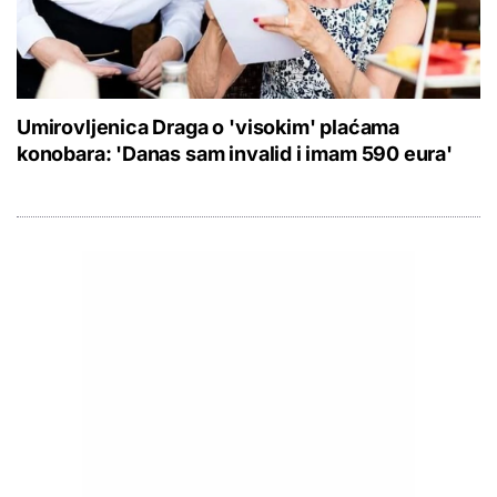
Umirovljenica Draga o 'visokim' plaćama
konobara: 'Danas sam invalid i imam 590 eura'