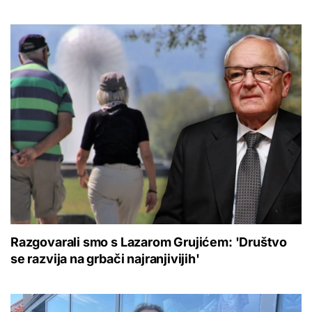
Razgovarali smo s Lazarom Grujićem: 'Društvo
se razvija na grbači najranjivijih'