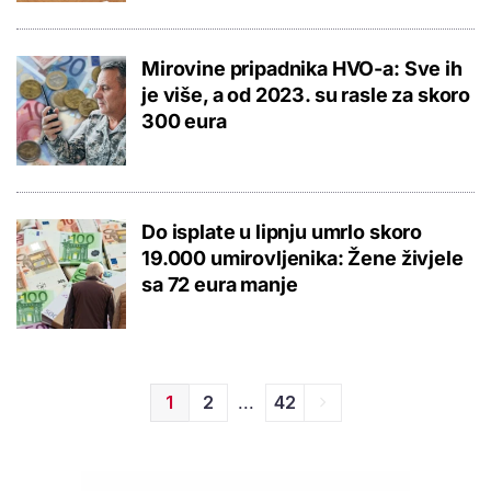
Mirovine pripadnika HVO-a: Sve ih
je više, a od 2023. su rasle za skoro
300 eura
Do isplate u lipnju umrlo skoro
19.000 umirovljenika: Žene živjele
sa 72 eura manje
...
1
2
42