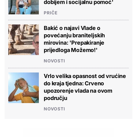
dobijem i socijalnu pomoć'
PRIČE
Bakić o najavi Vlade o
povećanju braniteljskih
mirovina: 'Prepakiranje
prijedloga Možemo!'
NOVOSTI
Vrlo velika opasnost od vrućine
do kraja tjedna: Crveno
upozorenje vlada na ovom
području
NOVOSTI