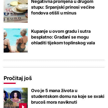
Negativna promjena u drugom
stupu: Srpanjski prinosi većine
fondova otišli u minus
Kupanje u ovom gradu i sutra
besplatno: Građani se mogu
ohladiti tijekom toplinskog vala
Pročitaj još
Ovo je 5 mana života u
studentskom domu na koje se svaki
brucoš mora naviknuti