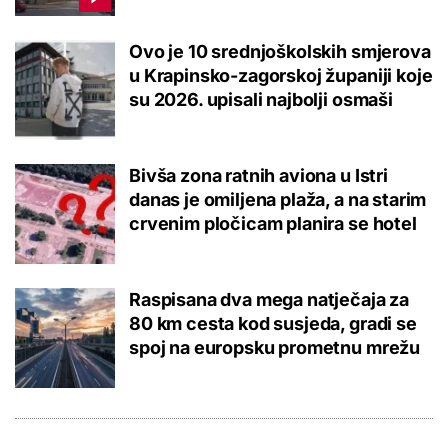
Ovo je 10 srednjoškolskih smjerova
u Krapinsko-zagorskoj županiji koje
su 2026. upisali najbolji osmaši
Bivša zona ratnih aviona u Istri
danas je omiljena plaža, a na starim
crvenim pločicam planira se hotel
Raspisana dva mega natječaja za
80 km cesta kod susjeda, gradi se
spoj na europsku prometnu mrežu