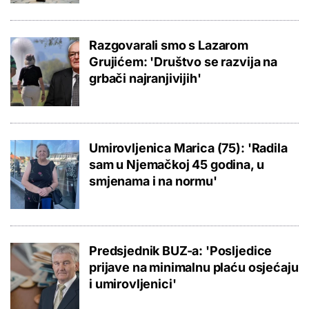
Razgovarali smo s Lazarom
Grujićem: 'Društvo se razvija na
grbači najranjivijih'
Umirovljenica Marica (75): 'Radila
sam u Njemačkoj 45 godina, u
smjenama i na normu'
Predsjednik BUZ-a: 'Posljedice
prijave na minimalnu plaću osjećaju
i umirovljenici'