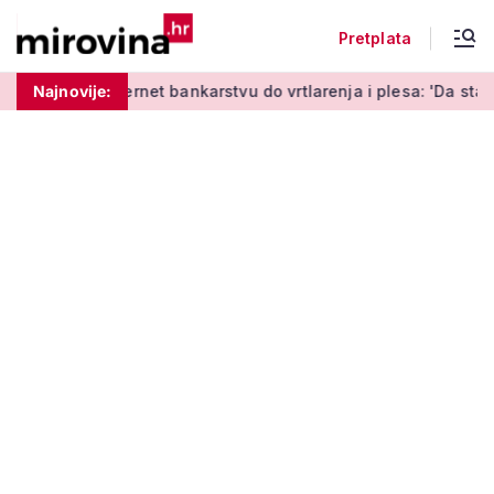
Pretplata
nja o internet bankarstvu do vrtlarenja i plesa: 'Da starije os
Najnovije: