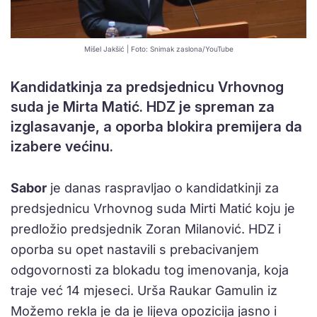
Mišel Jakšić | Foto: Snimak zaslona/YouTube
Kandidatkinja za predsjednicu Vrhovnog
suda je Mirta Matić. HDZ je spreman za
izglasavanje, a oporba blokira premijera da
izabere većinu.
Sabor
je danas raspravljao o kandidatkinji za
predsjednicu Vrhovnog suda Mirti Matić koju je
predložio predsjednik Zoran Milanović. HDZ i
oporba su opet nastavili s prebacivanjem
odgovornosti za blokadu tog imenovanja, koja
traje već 14 mjeseci. Urša Raukar Gamulin iz
Možemo rekla je da je lijeva opozicija jasno i