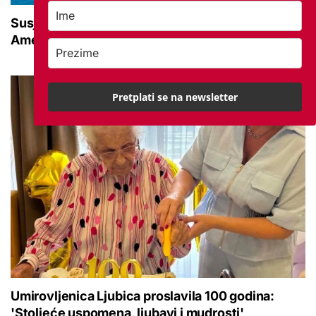
Susjedna zemlja sve popularnije odredište
Amerikanaca u mirovini: Pruža mir i sigurnost
Pretplati se na newsletter
Umirovljenica Ljubica proslavila 100 godina:
'Stoljeće uspomena, ljubavi i mudrosti'