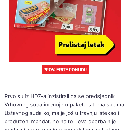
PROVJERITE PONUDU
Prvo su iz HDZ-a inzistirali da se predsjednik
Vrhovnog suda imenuje u paketu s trima sucima
Ustavnog suda kojima je još u travnju istekao i
produženi mandat, no na to lijeva oporba nije
pristala i zbog toga je o kandidatima za Ustavni