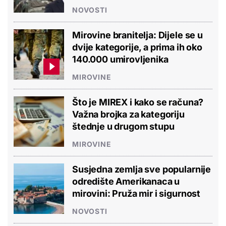
NOVOSTI
Mirovine branitelja: Dijele se u
dvije kategorije, a prima ih oko
140.000 umirovljenika
MIROVINE
Što je MIREX i kako se računa?
Važna brojka za kategoriju
štednje u drugom stupu
MIROVINE
Susjedna zemlja sve popularnije
odredište Amerikanaca u
mirovini: Pruža mir i sigurnost
NOVOSTI