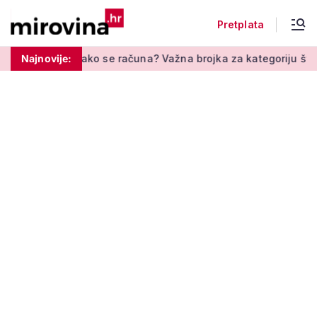
Pretplata
o se računa? Važna brojka za kategoriju štednje u drugom stup
Najnovije: