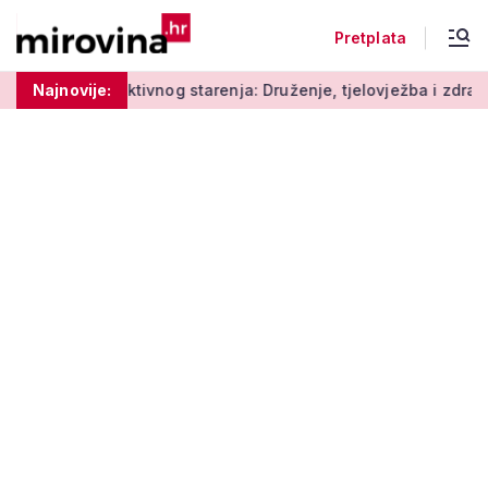
Pretplata
Radionice aktivnog starenja: Druženje, tjelovježba i zdrava pre
Najnovije: