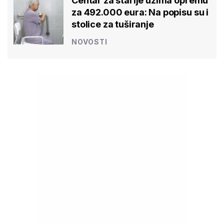
Centar za starije uzima opremu
za 492.000 eura: Na popisu su i
stolice za tuširanje
NOVOSTI