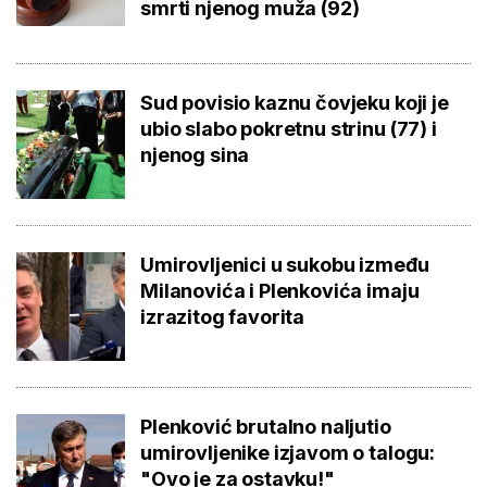
smrti njenog muža (92)
Sud povisio kaznu čovjeku koji je
ubio slabo pokretnu strinu (77) i
njenog sina
Umirovljenici u sukobu između
Milanovića i Plenkovića imaju
izrazitog favorita
Plenković brutalno naljutio
umirovljenike izjavom o talogu:
"Ovo je za ostavku!"