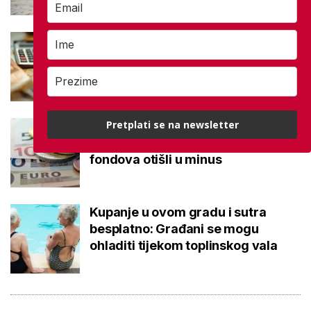
Što je MIREX i kako se računa?
Važna brojka za kategoriju štednje
u drugom stupu
Pretplati se na newsletter
Negativna promjena u drugom
stupu: Srpanjski prinosi većine
fondova otišli u minus
Kupanje u ovom gradu i sutra
besplatno: Građani se mogu
ohladiti tijekom toplinskog vala