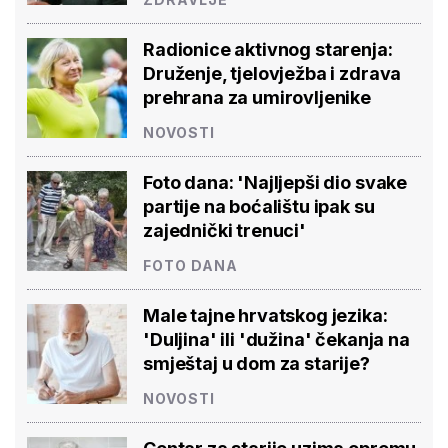
Radionice aktivnog starenja:
Druženje, tjelovježba i zdrava
prehrana za umirovljenike
NOVOSTI
Foto dana: 'Najljepši dio svake
partije na boćalištu ipak su
zajednički trenuci'
FOTO DANA
Male tajne hrvatskog jezika:
'Duljina' ili 'dužina' čekanja na
smještaj u dom za starije?
NOVOSTI