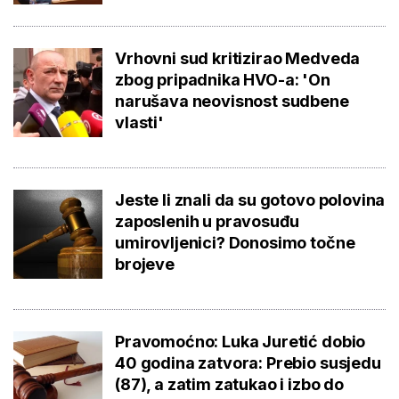
Vrhovni sud kritizirao Medveda
zbog pripadnika HVO-a: 'On
narušava neovisnost sudbene
vlasti'
Jeste li znali da su gotovo polovina
zaposlenih u pravosuđu
umirovljenici? Donosimo točne
brojeve
Pravomoćno: Luka Juretić dobio
40 godina zatvora: Prebio susjedu
(87), a zatim zatukao i izbo do