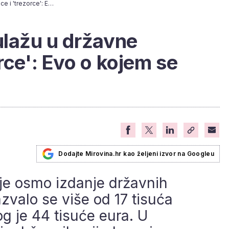
Građani sve više ulažu u državne obveznice i 'trezorce': Evo o kojem se iznosu radi
ulažu u državne
rce': Evo o kojem se
Dodajte Mirovina.hr kao željeni izvor na Googleu
je osmo izdanje državnih
zvalo se više od 17 tisuća
g je 44 tisuće eura. U