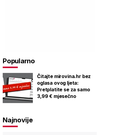
Popularno
Čitajte mirovina.hr bez
oglasa ovog ljeta:
Pretplatite se za samo
3,99 € mjesečno
Najnovije