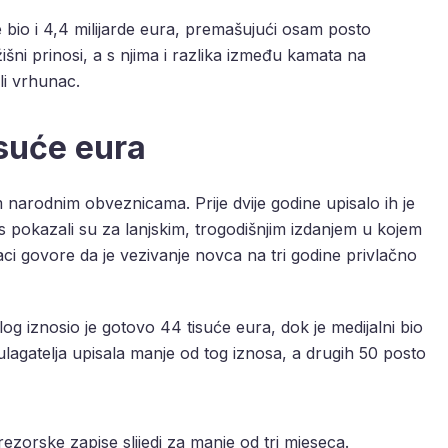
e bio i 4,4 milijarde eura, premašujući osam posto
ni prinosi, a s njima i razlika između kamata na
li vrhunac.
isuće eura
 narodnim obveznicama. Prije dvije godine upisalo ih je
s pokazali su za lanjskim, trogodišnjim izdanjem u kojem
ci govore da je vezivanje novca na tri godine privlačno
g iznosio je gotovo 44 tisuće eura, dok je medijalni bio
ulagatelja upisala manje od tog iznosa, a drugih 50 posto
rezorske zapise slijedi za manje od tri mjeseca.