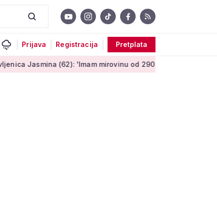
Prijava
Registracija
Pretplata
 (62): 'Imam mirovinu od 290 eura, a dobijem i socijalnu pomoć