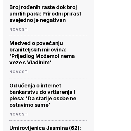
Broj rođenih raste dok broj
umrlih pada: Prirodni prirast
svejedno je negativan
NOVOSTI
Medved o povećanju
braniteljskih mirovina:
'Prijedlog Možemo! nema
veze s Vladinim'
NOVOSTI
Od učenja o internet
bankarstvu do vrtlarenja i
plesa: 'Da starije osobe ne
ostavimo same'
NOVOSTI
Umirovljenica Jasmina (62):