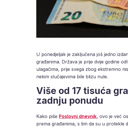
U ponedjeljak je zaključena još jedno izda
građanima. Država je prije dvije godine odl
ulagačima, prije svega zbog ekstremno ni
nekim slučajevima bile blizu nule.
Više od 17 tisuća g
zadnju ponudu
Kako piše
Poslovni dnevnik
, ovo je već 
prema građanima, s tim da su u protekle dv