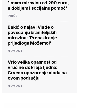
'Imam mirovinu od 290 eura,
a dobijem i socijalnu pomoć'
PRIČE
Bakić o najavi Vlade o
povećanju braniteljskih
mirovina: 'Prepakiranje
prijedloga Možemo!'
NOVOSTI
Vrlo velika opasnost od
vrućine do kraja tjedna:
Crveno upozorenje vlada na
ovom području
NOVOSTI