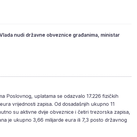
? Vlada nudi državne obveznice građanima, ministar
a Poslovnog, uplatama se odazvalo 17.226 fizičkih
 eura vrijednosti zapisa. Od dosadašnjih ukupno 11
nutno su aktivne dvije obveznice i četiri trezorska zapisa,
a je ukupno 3,66 milijarde eura ili 7,3 posto državnog