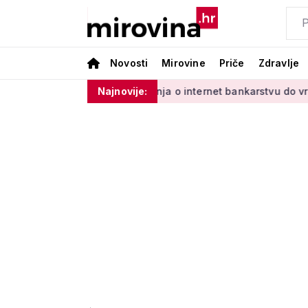
Novosti
Mirovine
Priče
Zdravlje
inim'
Od učenja o internet bankarstvu do vrtlarenja i plesa
Najnovije: