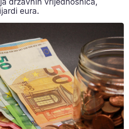
a državnih vrijednosnica,
ijardi eura.