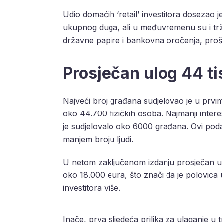
Udio domaćih ‘retail’ investitora dosezao j
ukupnog duga, ali u međuvremenu su i tržiš
državne papire i bankovna oročenja, proš
Prosječan ulog 44 t
Najveći broj građana sudjelovao je u prvim
oko 44.700 fizičkih osoba. Najmanji intere
je sudjelovalo oko 6000 građana. Ovi poda
manjem broju ljudi.
U netom zaključenom izdanju prosječan ulo
oko 18.000 eura, što znači da je polovica 
investitora više.
Inače, prva sljedeća prilika za ulaganje u t