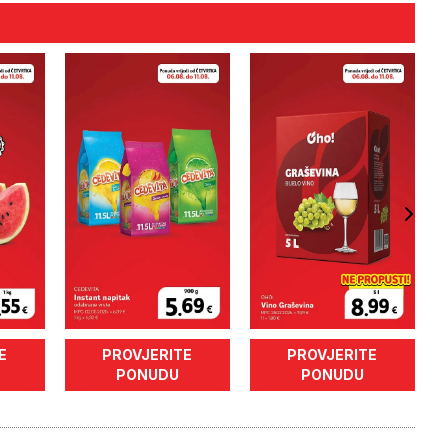
E
PROVJERITE
PROVJERITE
PONUDU
PONUDU