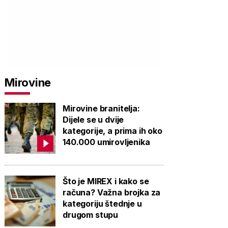
Mirovine
Mirovine branitelja:
Dijele se u dvije
kategorije, a prima ih oko
140.000 umirovljenika
Što je MIREX i kako se
računa? Važna brojka za
kategoriju štednje u
drugom stupu