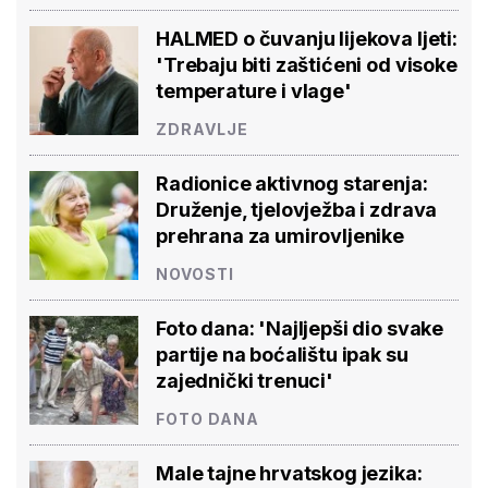
HALMED o čuvanju lijekova ljeti:
'Trebaju biti zaštićeni od visoke
temperature i vlage'
ZDRAVLJE
Radionice aktivnog starenja:
Druženje, tjelovježba i zdrava
prehrana za umirovljenike
NOVOSTI
Foto dana: 'Najljepši dio svake
partije na boćalištu ipak su
zajednički trenuci'
FOTO DANA
Male tajne hrvatskog jezika: