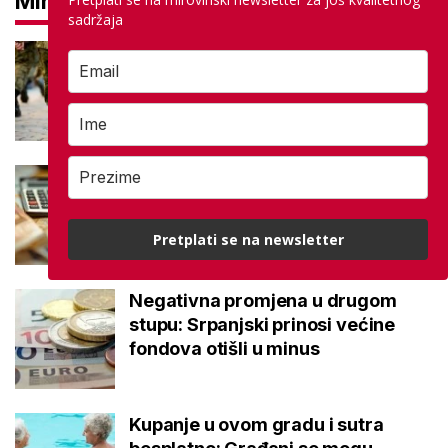
Mirovine
sadržaja
Mirovine branitelja: Dijele se u
dvije kategorije, a prima ih oko
140.000 umirovljenika
Što je MIREX i kako se računa?
Važna brojka za kategoriju štednje
u drugom stupu
Pretplati se na newsletter
Negativna promjena u drugom
stupu: Srpanjski prinosi većine
fondova otišli u minus
Kupanje u ovom gradu i sutra