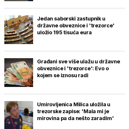
Jedan saborski zastupnik u
državne obveznice i 'trezorce'
uložio 195 tisuća eura
Građani sve više ulažu u državne
obveznice i 'trezorce': Evo o
kojem se iznosu radi
Umirovljenica Milica uložila u
trezorske zapise: 'Mala mi je
mirovina pa da nešto zaradim'