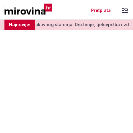
Pretplata
Radionice aktivnog starenja: Druženje, tjelovježba i zdrava p
Najnovije: