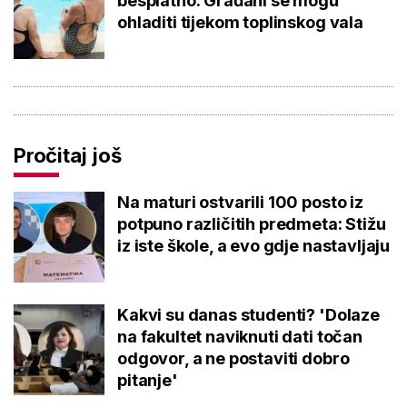
besplatno: Građani se mogu
ohladiti tijekom toplinskog vala
Pročitaj još
Na maturi ostvarili 100 posto iz
potpuno različitih predmeta: Stižu
iz iste škole, a evo gdje nastavljaju
Kakvi su danas studenti? 'Dolaze
na fakultet naviknuti dati točan
odgovor, a ne postaviti dobro
pitanje'