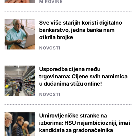
MIROVINE
Sve više starijih koristi digitalno
bankarstvo, jedna banka nam
otkrila brojke
NOVOSTI
Usporedba cijena među
trgovinama: Cijene svih namirnica
u dućanima stižu online!
NOVOSTI
Umirovljeničke stranke na
izborima: HSU najambiciozniji, ima i
kandidata za gradonačelnika