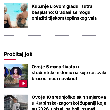
Kupanje u ovom gradu i sutra
besplatno: Građani se mogu
ohladiti tijekom toplinskog vala
Pročitaj još
Ovo je 5 mana života u
studentskom domu na koje se svaki
brucoš mora naviknuti
Ovo je 10 srednjoškolskih smjerova
u Krapinsko-zagorskoj županiji koje
su 2026. upisali najbolji osmaši