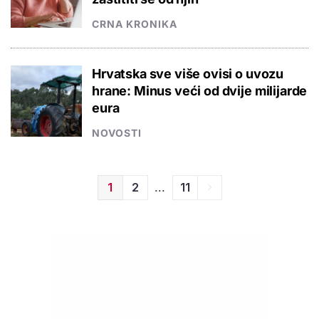
CRNA KRONIKA
Hrvatska sve više ovisi o uvozu
hrane: Minus veći od dvije milijarde
eura
NOVOSTI
...
1
2
11