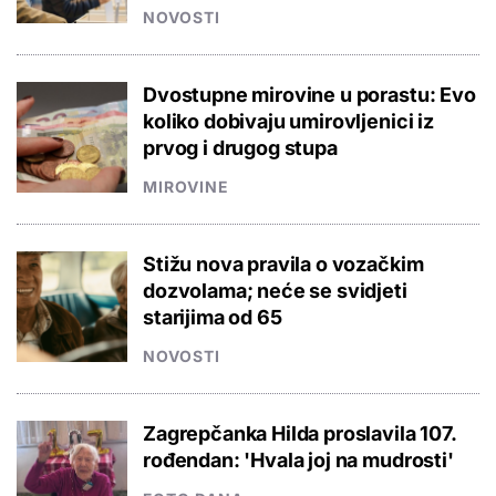
NOVOSTI
Dvostupne mirovine u porastu: Evo
koliko dobivaju umirovljenici iz
prvog i drugog stupa
MIROVINE
Stižu nova pravila o vozačkim
dozvolama; neće se svidjeti
starijima od 65
NOVOSTI
Zagrepčanka Hilda proslavila 107.
rođendan: 'Hvala joj na mudrosti'