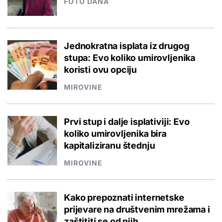
FOTO DANA
Jednokratna isplata iz drugog
stupa: Evo koliko umirovljenika
koristi ovu opciju
MIROVINE
Prvi stup i dalje isplativiji: Evo
koliko umirovljenika bira
kapitaliziranu štednju
MIROVINE
Kako prepoznati internetske
prijevare na društvenim mrežama i
zaštititi se od njih