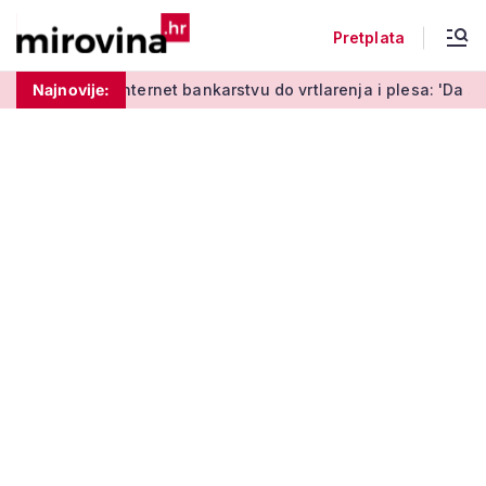
Pretplata
čenja o internet bankarstvu do vrtlarenja i plesa: 'Da starije
Najnovije: