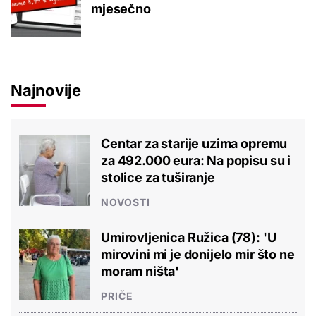
mjesečno
Najnovije
Centar za starije uzima opremu
za 492.000 eura: Na popisu su i
stolice za tuširanje
NOVOSTI
Umirovljenica Ružica (78): 'U
mirovini mi je donijelo mir što ne
moram ništa'
PRIČE