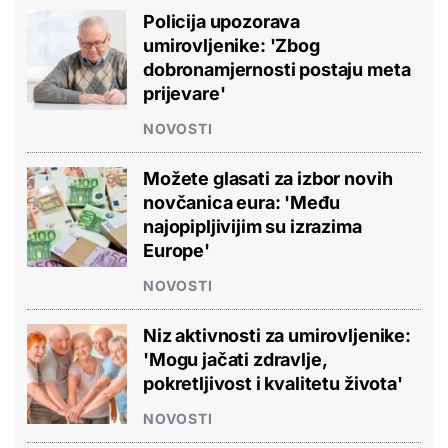
Policija upozorava
umirovljenike: 'Zbog
dobronamjernosti postaju meta
prijevare'
NOVOSTI
Možete glasati za izbor novih
novčanica eura: 'Među
najopipljivijim su izrazima
Europe'
NOVOSTI
Niz aktivnosti za umirovljenike:
'Mogu jačati zdravlje,
pokretljivost i kvalitetu života'
NOVOSTI