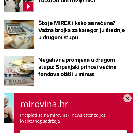
140.000 umirovljenika
Što je MIREX i kako se računa?
Važna brojka za kategoriju štednje
u drugom stupu
Negativna promjena u drugom
stupu: Srpanjski prinosi većine
fondova otišli u minus
Kupanje u ovom gradu i sutra
mirovina.hr
besplatno: Građani se mogu
ohladiti tijekom toplinskog vala
Pretplati se na mirovinski newsletter za još
kvalitetnog sadržaja