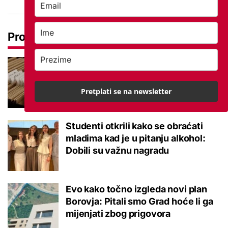
Pročitaj još
Promjena prakse za sve SC-ove,
kršili su zakon? Za jedan nam je
potvrđeno
Pretplati se na newsletter
Studenti otkrili kako se obraćati
mladima kad je u pitanju alkohol:
Dobili su važnu nagradu
Evo kako točno izgleda novi plan
Borovja: Pitali smo Grad hoće li ga
mijenjati zbog prigovora