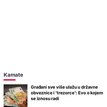
Kamate
Građani sve više ulažu u državne
obveznice i 'trezorce': Evo o kojem
se iznosu radi