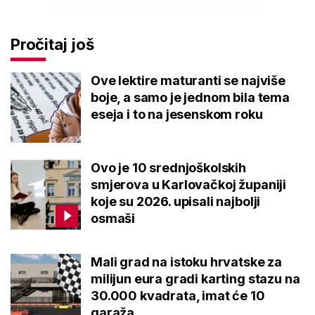
Pročitaj još
Ove lektire maturanti se najviše
boje, a samo je jednom bila tema
eseja i to na jesenskom roku
Ovo je 10 srednjoškolskih
smjerova u Karlovačkoj županiji
koje su 2026. upisali najbolji
osmaši
Mali grad na istoku hrvatske za
milijun eura gradi karting stazu na
30.000 kvadrata, imat će 10
garaža