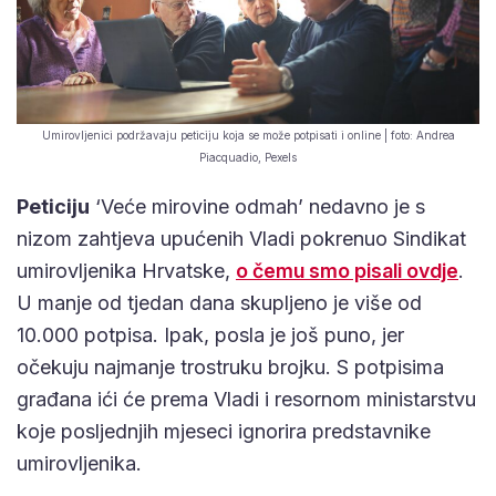
Umirovljenici podržavaju peticiju koja se može potpisati i online | foto: Andrea
Piacquadio, Pexels
Peticiju
‘Veće mirovine odmah’ nedavno je s
nizom zahtjeva upućenih Vladi pokrenuo Sindikat
umirovljenika Hrvatske,
o čemu smo pisali ovdje
.
U manje od tjedan dana skupljeno je više od
10.000 potpisa. Ipak, posla je još puno, jer
očekuju najmanje trostruku brojku. S potpisima
građana ići će prema Vladi i resornom ministarstvu
koje posljednjih mjeseci ignorira predstavnike
umirovljenika.