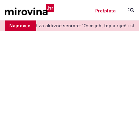
Pretplata
 aktivne seniore: 'Osmijeh, topla riječ i stvaranje novih uspom
Najnovije: