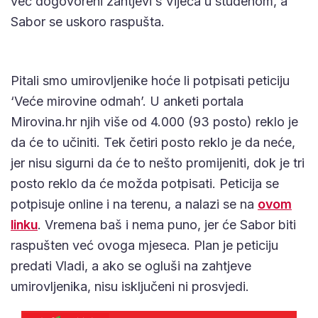
već dogovoreni zahtjevi s Vijeća u studenom, a
Sabor se uskoro raspušta.
Pitali smo umirovljenike hoće li potpisati peticiju
‘Veće mirovine odmah’. U anketi portala
Mirovina.hr njih više od 4.000 (93 posto) reklo je
da će to učiniti. Tek četiri posto reklo je da neće,
jer nisu sigurni da će to nešto promijeniti, dok je tri
posto reklo da će možda potpisati. Peticija se
potpisuje online i na terenu, a nalazi se na
ovom
linku
. Vremena baš i nema puno, jer će Sabor biti
raspušten već ovoga mjeseca. Plan je peticiju
predati Vladi, a ako se ogluši na zahtjeve
umirovljenika, nisu isključeni ni prosvjedi.