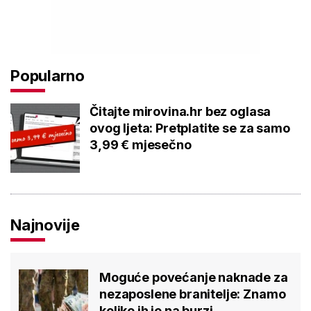
Popularno
Čitajte mirovina.hr bez oglasa
ovog ljeta: Pretplatite se za samo
3,99 € mjesečno
Najnovije
Moguće povećanje naknade za
nezaposlene branitelje: Znamo
koliko ih je na burzi