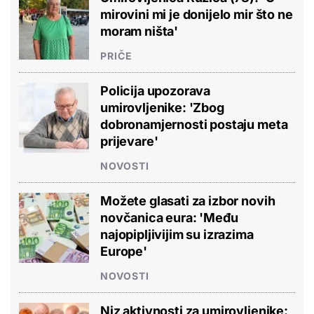
mirovini mi je donijelo mir što ne
moram ništa'
PRIČE
Policija upozorava
umirovljenike: 'Zbog
dobronamjernosti postaju meta
prijevare'
NOVOSTI
Možete glasati za izbor novih
novčanica eura: 'Među
najopipljivijim su izrazima
Europe'
NOVOSTI
Niz aktivnosti za umirovljenike: