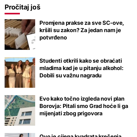
Pročitaj još
Promjena prakse za sve SC-ove,
kršili su zakon? Za jedan nam je
potvrđeno
Studenti otkrili kako se obraćati
mladima kad je u pitanju alkohol:
Dobili su važnu nagradu
Evo kako točno izgleda novi plan
Borovja: Pitali smo Grad hoće li ga
mijenjati zbog prigovora
Ovo je cijena kvadrata krečenja,