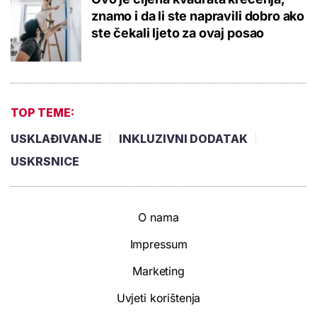
znamo i da li ste napravili dobro ako
ste čekali ljeto za ovaj posao
TOP TEME:
USKLAĐIVANJE
INKLUZIVNI DODATAK
USKRSNICE
O nama
Impressum
Marketing
Uvjeti korištenja