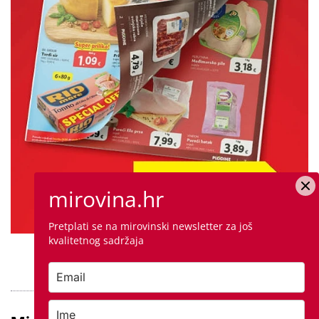
mirovina.hr
Pretplati se na mirovinski newsletter za još
kvalitetnog sadržaja
PROVJERITE PONUDU