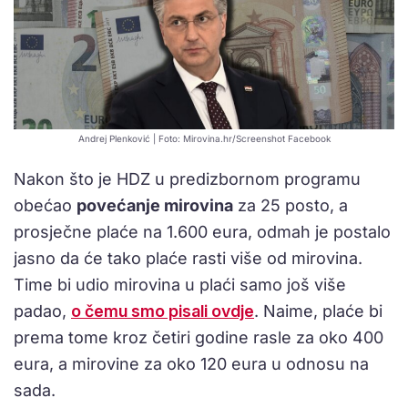
Andrej Plenković | Foto: Mirovina.hr/Screenshot Facebook
Nakon što je HDZ u predizbornom programu
obećao
povećanje mirovina
za 25 posto, a
prosječne plaće na 1.600 eura, odmah je postalo
jasno da će tako plaće rasti više od mirovina.
Time bi udio mirovina u plaći samo još više
padao,
o čemu smo pisali ovdje
. Naime, plaće bi
prema tome kroz četiri godine rasle za oko 400
eura, a mirovine za oko 120 eura u odnosu na
sada.