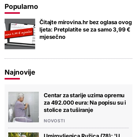
Popularno
Čitajte mirovina.hr bez oglasa ovog
ljeta: Pretplatite se za samo 3,99 €
mjesečno
Najnovije
Centar za starije uzima opremu
za 492.000 eura: Na popisu su i
stolice za tuširanje
NOVOSTI
Umirovljenica Ružica (78): 'U