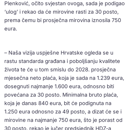
Plenković, očito svjestan ovoga, sada je podigao
‘ulog’ i rekao da će mirovine rasti za 30 posto,
prema čemu bi prosječna mirovina iznosila 750
eura.
– Naša vizija uspješne Hrvatske ogleda se u
rastu standarda građana i poboljšanju kvalitete
života te će u tom smislu do 2028. prosječna
mjesečna neto plaća, koja je sada na 1.239 eura,
dosegnuti najmanje 1.600 eura, odnosno biti
povećana za 30 posto. Minimalna bruto plaća,
koja je danas 840 eura, bit će podignuta na
1.250 eura odnosno za 49 posto, a dizat će se i
mirovine na najmanje 750 eura, što je porast od
30 posto, rekao je jučer predsjednik HDZ-a