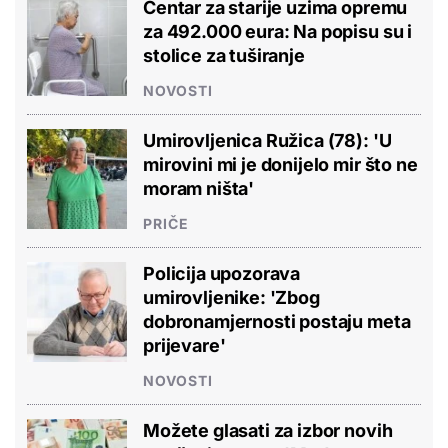
Centar za starije uzima opremu
za 492.000 eura: Na popisu su i
stolice za tuširanje
NOVOSTI
Umirovljenica Ružica (78): 'U
mirovini mi je donijelo mir što ne
moram ništa'
PRIČE
Policija upozorava
umirovljenike: 'Zbog
dobronamjernosti postaju meta
prijevare'
NOVOSTI
Možete glasati za izbor novih