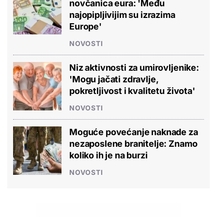
novčanica eura: 'Među
najopipljivijim su izrazima
Europe'
NOVOSTI
Niz aktivnosti za umirovljenike:
'Mogu jačati zdravlje,
pokretljivost i kvalitetu života'
NOVOSTI
Moguće povećanje naknade za
nezaposlene branitelje: Znamo
koliko ih je na burzi
NOVOSTI