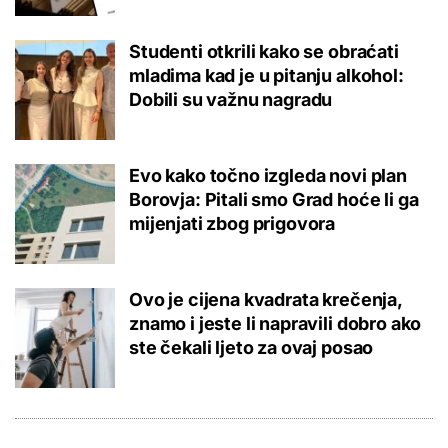
Studenti otkrili kako se obraćati
mladima kad je u pitanju alkohol:
Dobili su važnu nagradu
Evo kako točno izgleda novi plan
Borovja: Pitali smo Grad hoće li ga
mijenjati zbog prigovora
Ovo je cijena kvadrata krečenja,
znamo i jeste li napravili dobro ako
ste čekali ljeto za ovaj posao