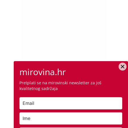
mirovina.hr
Pretplati se na mirovinski newsletter za još
kvalitetnog sadržaja