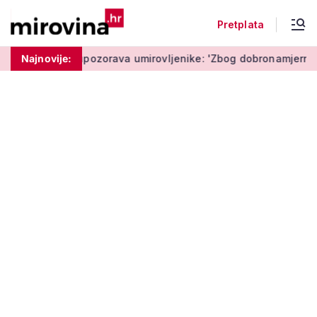
Pretplata
Policija upozorava umirovljenike: 'Zbog dobronamjernosti pos
Najnovije: