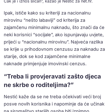
Čak je i iznos sličan”, kazao je Nestić za net.hr.
Ipak, ističe kako su kriteriji za nacionalnu
mirovinu “nešto labaviji” od kriterija za
zajamčenu minimalnu naknadu, što znači da će
neki korisnici “socijale”, ako ispunjavaju uvjete,
prijeći u “nacionalnu mirovinu”. Najveća razlika
se krije u prihodovnom cenzusu za naknadu za
starije, dok se kod zajamčene minimalne
naknade primjenjuje imovinski cenzus.
“Treba li provjeravati zašto djeca
ne skrbe o roditeljima?”
Nestić kaže da se ne treba očekivati veći broj
posve novih korisnika i napominje da će učinak
na siromaštvo starijih osoba biti iznimno