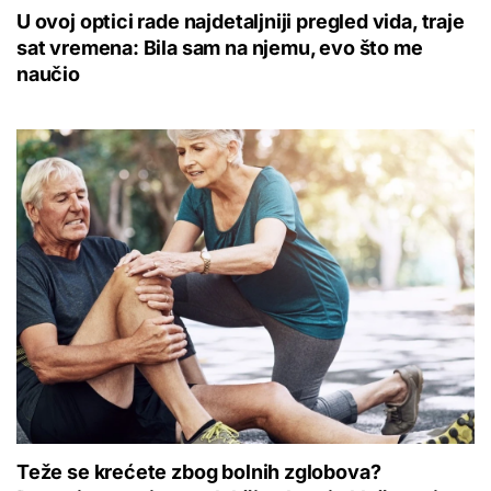
U ovoj optici rade najdetaljniji pregled vida, traje
sat vremena: Bila sam na njemu, evo što me
naučio
Teže se krećete zbog bolnih zglobova?