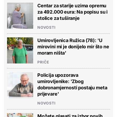
Centar za starije uzima opremu
za 492.000 eura: Na popisu su i
stolice za tuširanje
NOVOSTI
Umirovljenica Ružica (78): 'U
mirovini mi je donijelo mir što ne
moram ništa'
PRIČE
Policija upozorava
umirovljenike: 'Zbog
dobronamjernosti postaju meta
prijevare'
NOVOSTI
Možete glasati za izbor novih