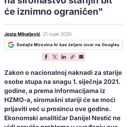
na siromaštvo starijih bit
će iznimno ograničen"
Josip Mihaljević
21. rujan 2020.
Dodajte Mirovina.hr kao željeni izvor na Googleu
Zakon o nacionalnoj naknadi za starije
osobe stupa na snagu 1. siječnja 2021.
godine, a prema informacijama iz
HZMO-a, siromašni stariji će se moći
prijaviti već u prosincu ove godine.
Ekonomski analitičar Danijel Nestić ne
vidi previše problema u uvođenju ove