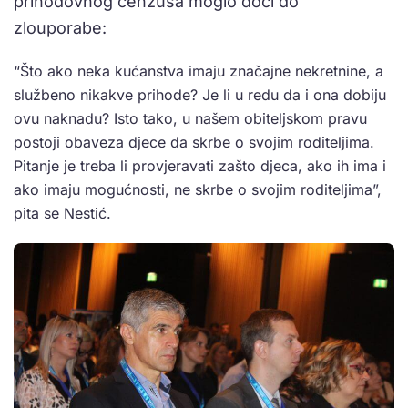
prihodovnog cenzusa moglo doći do
zlouporabe:
“Što ako neka kućanstva imaju značajne nekretnine, a
službeno nikakve prihode? Je li u redu da i ona dobiju
ovu naknadu? Isto tako, u našem obiteljskom pravu
postoji obaveza djece da skrbe o svojim roditeljima.
Pitanje je treba li provjeravati zašto djeca, ako ih ima i
ako imaju mogućnosti, ne skrbe o svojim roditeljima”,
pita se Nestić.