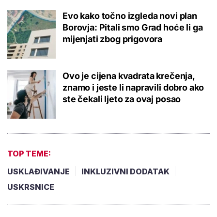
Evo kako točno izgleda novi plan
Borovja: Pitali smo Grad hoće li ga
mijenjati zbog prigovora
Ovo je cijena kvadrata krečenja,
znamo i jeste li napravili dobro ako
ste čekali ljeto za ovaj posao
TOP TEME:
USKLAĐIVANJE
INKLUZIVNI DODATAK
USKRSNICE