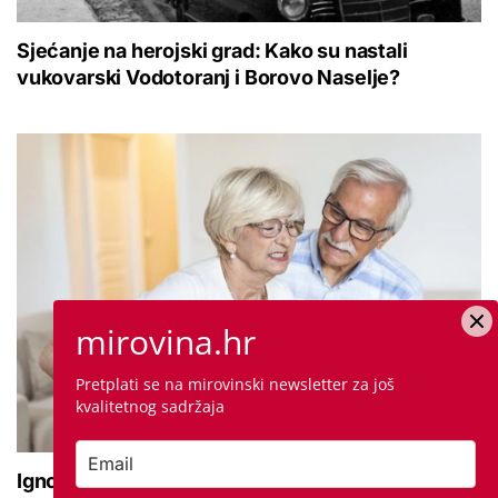
Sjećanje na herojski grad: Kako su nastali
vukovarski Vodotoranj i Borovo Naselje?
mirovina.hr
Pretplati se na mirovinski newsletter za još
kvalitetnog sadržaja
Ignorirate li prve znakove da vaši zglobovi