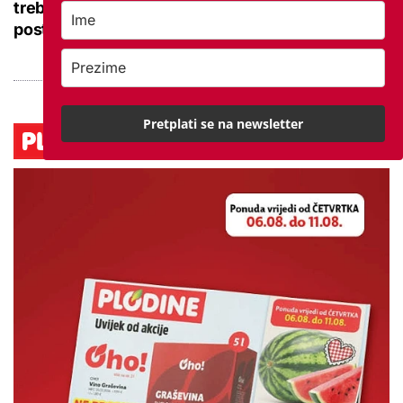
trebaju pomoć? Uočite simptome prije nego bol
postane svakodnevna
Pretplati se na newsletter