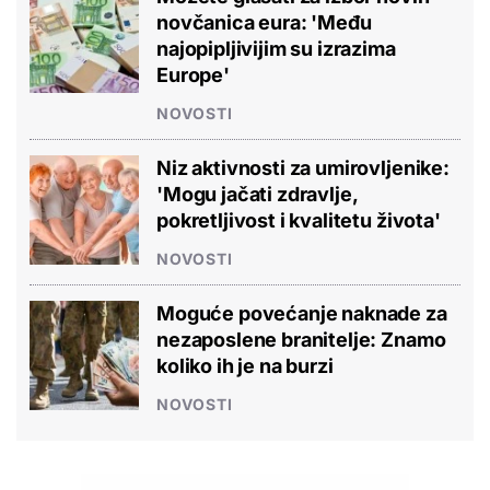
novčanica eura: 'Među
najopipljivijim su izrazima
Europe'
NOVOSTI
Niz aktivnosti za umirovljenike:
'Mogu jačati zdravlje,
pokretljivost i kvalitetu života'
NOVOSTI
Moguće povećanje naknade za
nezaposlene branitelje: Znamo
koliko ih je na burzi
NOVOSTI