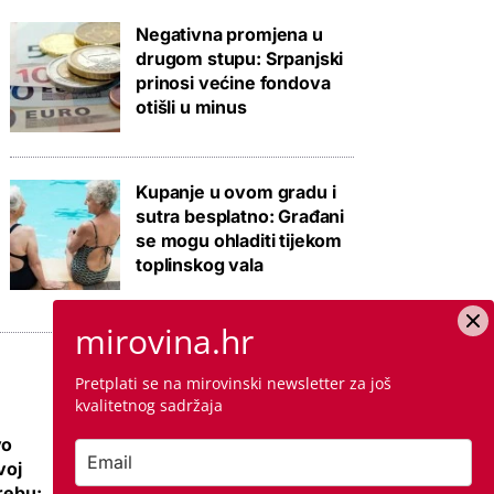
Negativna promjena u
drugom stupu: Srpanjski
prinosi većine fondova
otišli u minus
Kupanje u ovom gradu i
sutra besplatno: Građani
se mogu ohladiti tijekom
toplinskog vala
mirovina.hr
Pretplati se na mirovinski newsletter za još
kvalitetnog sadržaja
vo
Ovo su najbolje
voj
nove kuće i vile na
grebu:
sve 4 strane