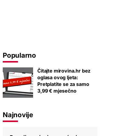
Popularno
Čitajte mirovina.hr bez
oglasa ovog ljeta:
Pretplatite se za samo
3,99 € mjesečno
Najnovije