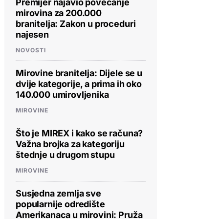
Premijer najavio povećanje
mirovina za 200.000
branitelja: Zakon u proceduri
najesen
NOVOSTI
Mirovine branitelja: Dijele se u
dvije kategorije, a prima ih oko
140.000 umirovljenika
MIROVINE
Što je MIREX i kako se računa?
Važna brojka za kategoriju
štednje u drugom stupu
MIROVINE
Susjedna zemlja sve
popularnije odredište
Amerikanaca u mirovini: Pruža