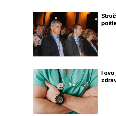
Struč
pošte
I ovo
zdrav