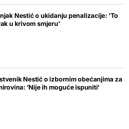
njak Nestić o ukidanju penalizacije: 'To
rak u krivom smjeru'
tvenik Nestić o izbornim obećanjima za
mirovina: 'Nije ih moguće ispuniti'