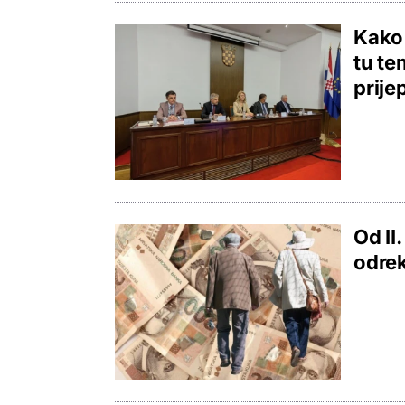
Kako 
tu te
prije
Od II
odrek