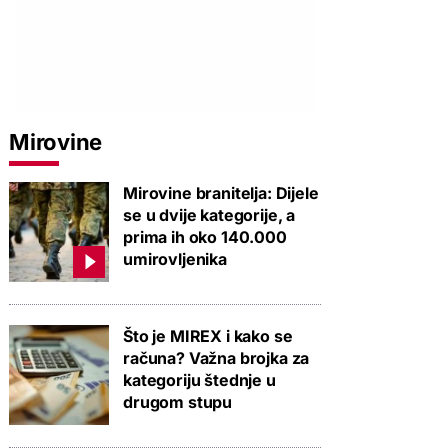
Mirovine
Mirovine branitelja: Dijele
se u dvije kategorije, a
prima ih oko 140.000
umirovljenika
Što je MIREX i kako se
računa? Važna brojka za
kategoriju štednje u
drugom stupu