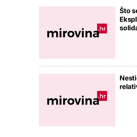
Što s
Ekspl
solid
Nestić
relat