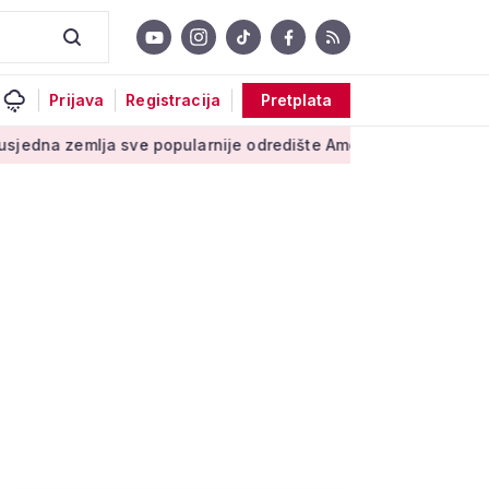
Prijava
Registracija
Pretplata
lja sve popularnije odredište Amerikanaca u mirovini: Pruža mi