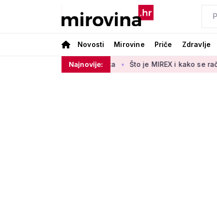
Novosti
Mirovine
Priče
Zdravlje
o 140.000 umirovljenika
Najnovije:
Što je MIREX i kako se računa? Važn