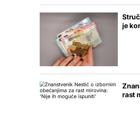
Struč
je ko
Znans
rast 