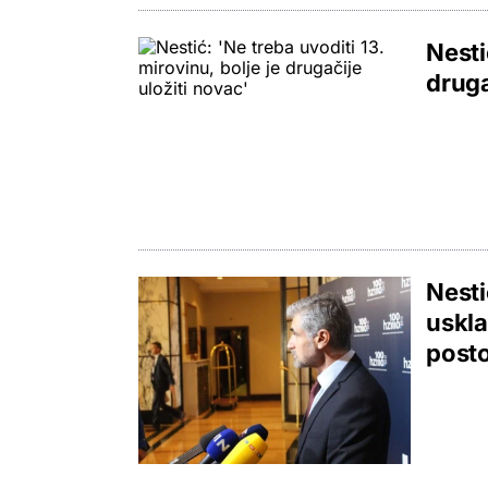
Nesti
druga
Nesti
uskla
posto