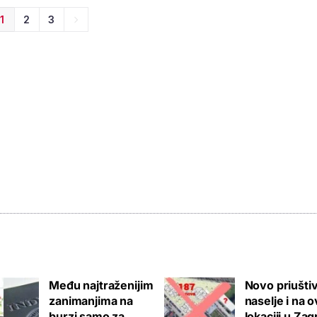
1
2
3
Među najtraženijim
Novo priušti
zanimanjima na
naselje i na o
burzi samo za
lokaciji u Za