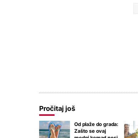
Pročitaj još
Od plaže do grada:
Zašto se ovaj
modni komad nosi