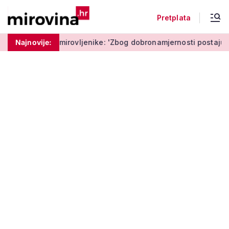
Pretplata
mirovljenike: 'Zbog dobronamjernosti postaju meta prijevare'
Najnovije: