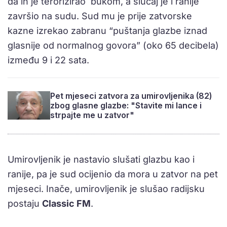
da ih je terorizirao bukom, a slučaj je i ranije
završio na sudu. Sud mu je prije zatvorske
kazne izrekao zabranu “puštanja glazbe iznad
glasnije od normalnog govora” (oko 65 decibela)
između 9 i 22 sata.
Pet mjeseci zatvora za umirovljenika (82)
zbog glasne glazbe: "Stavite mi lance i
strpajte me u zatvor"
Umirovljenik je nastavio slušati glazbu kao i
ranije, pa je sud ocijenio da mora u zatvor na pet
mjeseci. Inače, umirovljenik je slušao radijsku
postaju
Classic FM
.