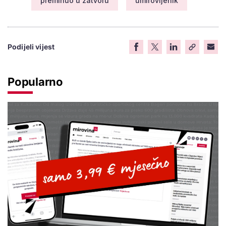
preminuo u zatvoru
umirovljenik
Podijeli vijest
Popularno