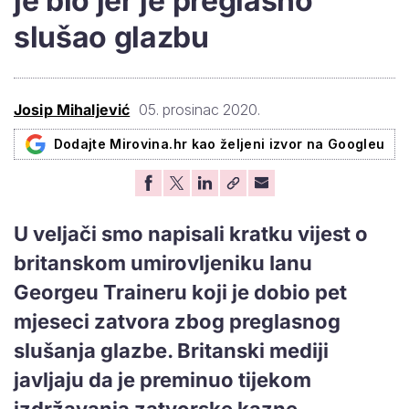
je bio jer je preglasno
slušao glazbu
Josip Mihaljević
05. prosinac 2020.
Dodajte Mirovina.hr kao željeni izvor na Googleu
U veljači smo napisali kratku vijest o
britanskom umirovljeniku Ianu
Georgeu Traineru koji je dobio pet
mjeseci zatvora zbog preglasnog
slušanja glazbe. Britanski mediji
javljaju da je preminuo tijekom
izdržavanja zatvorske kazne.