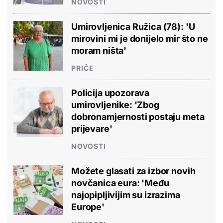
NOVOSTI
Umirovljenica Ružica (78): 'U
mirovini mi je donijelo mir što ne
moram ništa'
PRIČE
Policija upozorava
umirovljenike: 'Zbog
dobronamjernosti postaju meta
prijevare'
NOVOSTI
Možete glasati za izbor novih
novčanica eura: 'Među
najopipljivijim su izrazima
Europe'