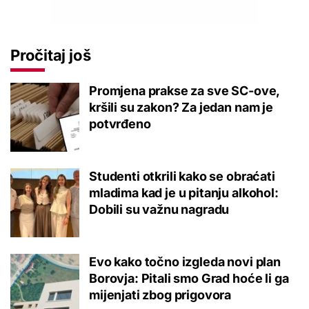
Pročitaj još
Promjena prakse za sve SC-ove,
kršili su zakon? Za jedan nam je
potvrđeno
Studenti otkrili kako se obraćati
mladima kad je u pitanju alkohol:
Dobili su važnu nagradu
Evo kako točno izgleda novi plan
Borovja: Pitali smo Grad hoće li ga
mijenjati zbog prigovora