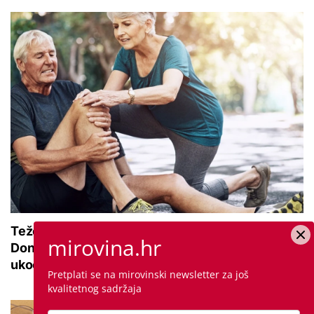
Teže se krećete zbog bolnih zglobova?
mirovina.hr
Donosimo savjete za lakši pokret i ublažavanje
ukočenosti
Pretplati se na mirovinski newsletter za još
kvalitetnog sadržaja