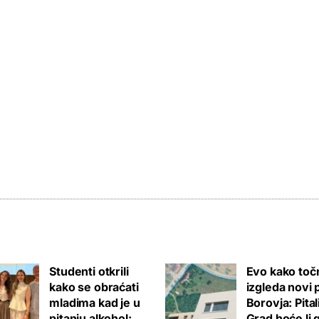
Studenti otkrili
Evo kako toč
kako se obraćati
izgleda novi 
mladima kad je u
Borovja: Pita
pitanju alkohol:
Grad hoće li 