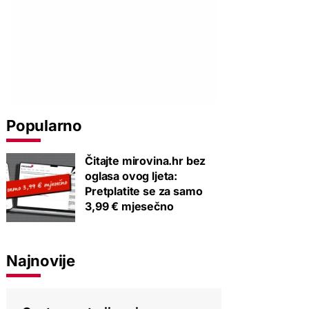
Popularno
Čitajte mirovina.hr bez
oglasa ovog ljeta:
Pretplatite se za samo
3,99 € mjesečno
Najnovije