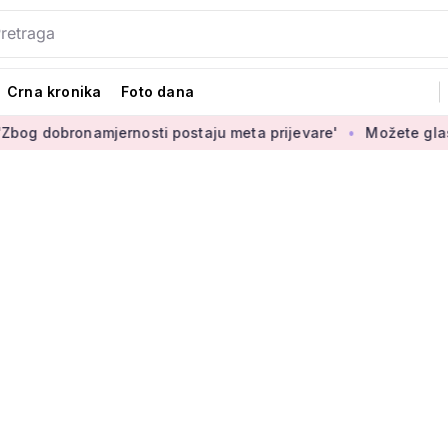
Crna kronika
Foto dana
bronamjernosti postaju meta prijevare'
Možete glasati za iz