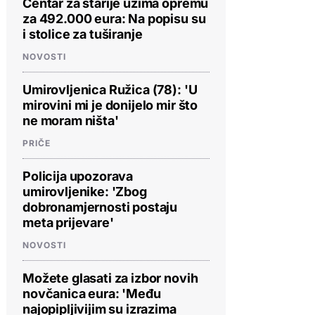
Centar za starije uzima opremu
za 492.000 eura: Na popisu su
i stolice za tuširanje
NOVOSTI
Umirovljenica Ružica (78): 'U
mirovini mi je donijelo mir što
ne moram ništa'
PRIČE
Policija upozorava
umirovljenike: 'Zbog
dobronamjernosti postaju
meta prijevare'
NOVOSTI
Možete glasati za izbor novih
novčanica eura: 'Među
najopipljivijim su izrazima