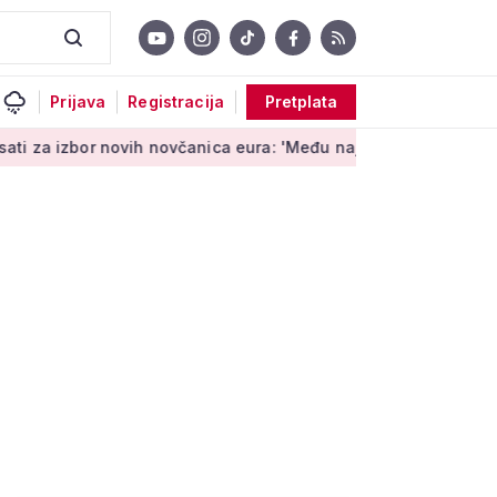
Prijava
Registracija
Pretplata
bor novih novčanica eura: 'Među najopipljivijim su izrazima Eu