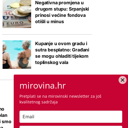
Negativna promjena u
drugom stupu: Srpanjski
prinosi većine fondova
otišli u minus
Kupanje u ovom gradu i
sutra besplatno: Građani
se mogu ohladiti tijekom
toplinskog vala
mirovina.hr
Pretplati se na mirovinski newsletter za još
kvalitetnog sadržaja
no
Ovo je cijena
plan
kvadrata krečenja,
li smo
znamo i da li ste
ga
napravili dobro ako