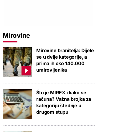
Mirovine
Mirovine branitelja: Dijele
se u dvije kategorije, a
prima ih oko 140.000
umirovljenika
Što je MIREX i kako se
računa? Važna brojka za
kategoriju štednje u
drugom stupu