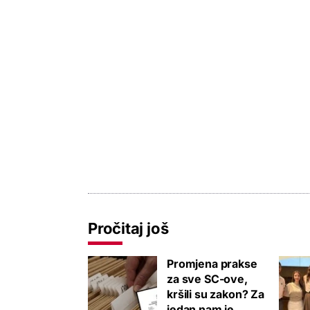
Pročitaj još
Promjena prakse
za sve SC-ove,
kršili su zakon? Za
jedan nam je