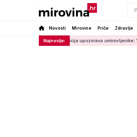
Novosti
Mirovine
Priče
Zdravlje
 ne moram ništa'
Policija upozorava umirovljenike: 'Zbog do
Najnovije: