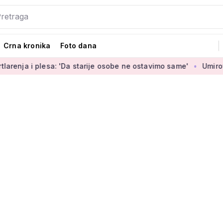
Crna kronika
Foto dana
sa: 'Da starije osobe ne ostavimo same'
Umirovljenica Jasmi