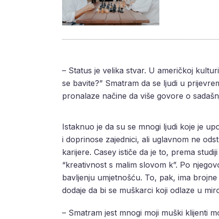
– Status je velika stvar. U američkoj kultu
se bavite?” Smatram da se ljudi u prijevr
pronalaze načine da više govore o sadašnjo
Istaknuo je da su se mnogi ljudi koje je u
i doprinose zajednici, ali uglavnom ne ods
karijere. Casey ističe da je to, prema stu
“kreativnost s malim slovom k”. Po njegovoj
bavljenju umjetnošću. To, pak, ima brojne 
dodaje da bi se muškarci koji odlaze u miro
– Smatram jest mnogi moji muški klijenti mo