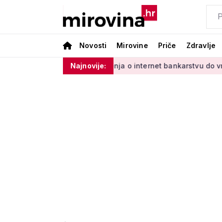
Novosti
Mirovine
Priče
Zdravlje
ladinim'
Od učenja o internet bankarstvu do vrtlarenja i ple
Najnovije: