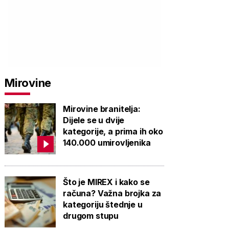
Mirovine
Mirovine branitelja:
Dijele se u dvije
kategorije, a prima ih oko
140.000 umirovljenika
Što je MIREX i kako se
računa? Važna brojka za
kategoriju štednje u
drugom stupu