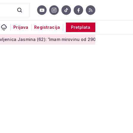
Prijava
Registracija
Pretplata
na (62): 'Imam mirovinu od 290 eura, a dobijem i socijalnu po