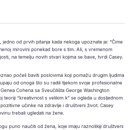
ri, jedno od prvih pitanja kada nekoga upoznate je: “Čime
emenoj mirovini ponekad bore s tim. Ali, s vremenom
sti, na temelju novih stvari kojima se bave, tvrdi Casey.
poznao počeli baviti poslovima koji pomažu drugim ljudima
tupaju od onoga što su radili tijekom svoje profesionalne
diji Genea Cohena sa Sveučilišta George Washington
 teoriji “kreativnost s velikim k” se ogleda u dosljednom
pozitivne učinke na zdravlje i društveni život. Casey
vinu trebali ugledati na žene.
gu puno naučiti od žena, koje imaju raznolikiji društveni