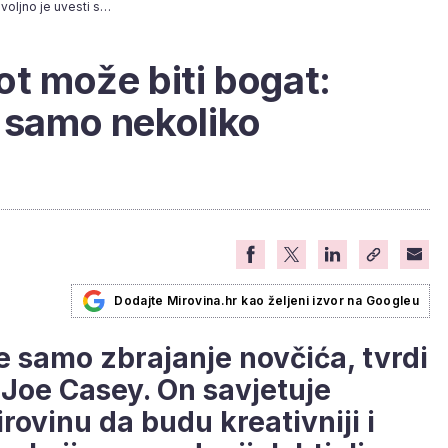
Umirovljenički život može biti bogat: Dovoljno je uvesti samo nekoliko promjena
ot može biti bogat:
i samo nekoliko
Dodajte Mirovina.hr kao željeni izvor na Googleu
je samo zbrajanje novčića, tvrdi
 Joe Casey. On savjetuje
irovinu da budu kreativniji i