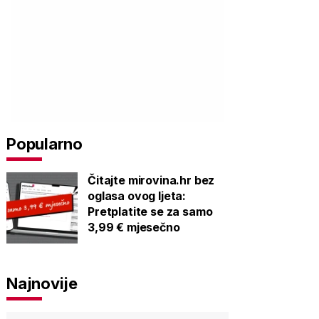
Popularno
Čitajte mirovina.hr bez
oglasa ovog ljeta:
Pretplatite se za samo
3,99 € mjesečno
Najnovije