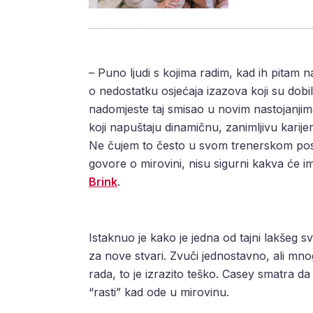
– Puno ljudi s kojima radim, kad ih pitam 
o nedostatku osjećaja izazova koji su dobili
nadomjeste taj smisao u novim nastojanjima
koji napuštaju dinamičnu, zanimljivu karij
Ne čujem to često u svom trenerskom poslu 
govore o mirovini, nisu sigurni kakva će im
Brink
.
Istaknuo je kako je jedna od tajni lakšeg s
za nove stvari. Zvuči jednostavno, ali mno
rada, to je izrazito teško. Casey smatra da
“rasti” kad ode u mirovinu.