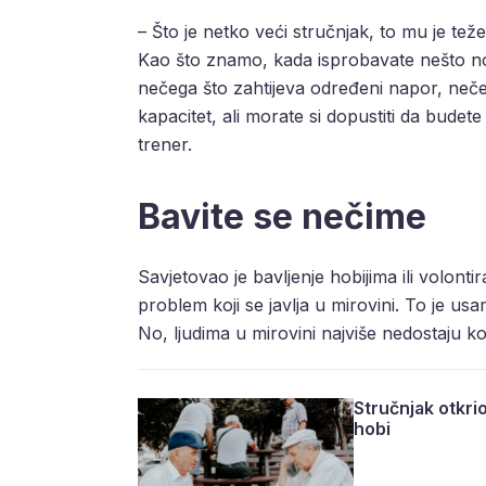
– Što je netko veći stručnjak, to mu je teže ra
Kao što znamo, kada isprobavate nešto nov
nečega što zahtijeva određeni napor, neč
kapacitet, ali morate si dopustiti da budete
trener.
Bavite se nečime
Savjetovao je bavljenje hobijima ili volonti
problem koji se javlja u mirovini. To je 
No, ljudima u mirovini najviše nedostaju kole
Stručnjak otkri
hobi