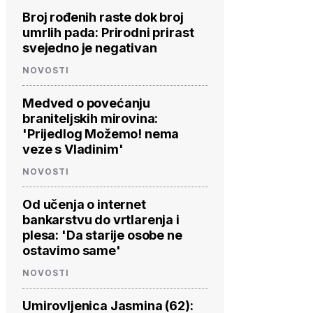
Broj rođenih raste dok broj
umrlih pada: Prirodni prirast
svejedno je negativan
NOVOSTI
Medved o povećanju
braniteljskih mirovina:
'Prijedlog Možemo! nema
veze s Vladinim'
NOVOSTI
Od učenja o internet
bankarstvu do vrtlarenja i
plesa: 'Da starije osobe ne
ostavimo same'
NOVOSTI
Umirovljenica Jasmina (62):