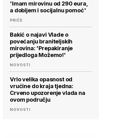
'Imam mirovinu od 290 eura,
a dobijem i socijalnu pomoć'
PRIČE
Bakić o najavi Vlade o
povećanju braniteljskih
mirovina: 'Prepakiranje
prijedloga Možemo!'
NOVOSTI
Vrlo velika opasnost od
vrućine do kraja tjedna:
Crveno upozorenje vlada na
ovom području
NOVOSTI