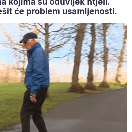
a kojima su oduvijek htjeli.
ešit će problem usamljenosti.