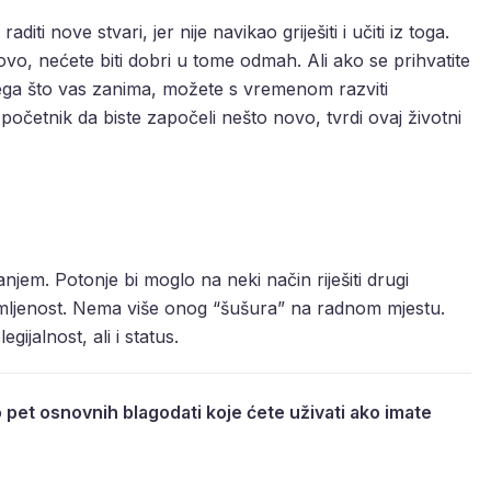
diti nove stvari, jer nije navikao griješiti i učiti iz toga.
o, nećete biti dobri u tome odmah. Ali ako se prihvatite
ega što vas zanima, možete s vremenom razviti
 početnik da biste započeli nešto novo, tvrdi ovaj životni
ranjem. Potonje bi moglo na neki način riješiti drugi
usamljenost. Nema više onog “šušura” na radnom mjestu.
gijalnost, ali i status.
o pet osnovnih blagodati koje ćete uživati ako imate