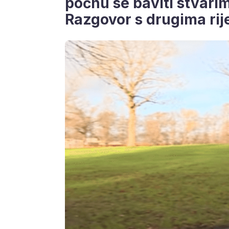
počnu se baviti stvarim
Razgovor s drugima rij