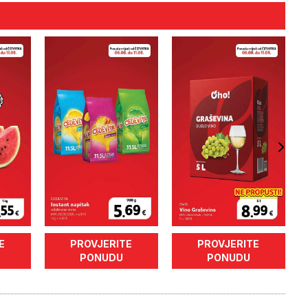
E
PROVJERITE
PROVJERITE
PONUDU
PONUDU