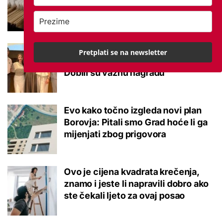
potvrđeno
Studenti otkrili kako se obraćati
Pretplati se na newsletter
mladima kad je u pitanju alkohol:
Dobili su važnu nagradu
Evo kako točno izgleda novi plan
Borovja: Pitali smo Grad hoće li ga
mijenjati zbog prigovora
Ovo je cijena kvadrata krečenja,
znamo i jeste li napravili dobro ako
ste čekali ljeto za ovaj posao