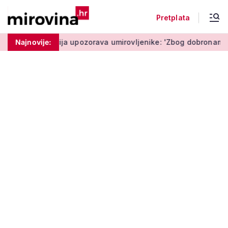
Pretplata
ta'
Najnovije:
Policija upozorava umirovljenike: 'Zbog dobronamjernos