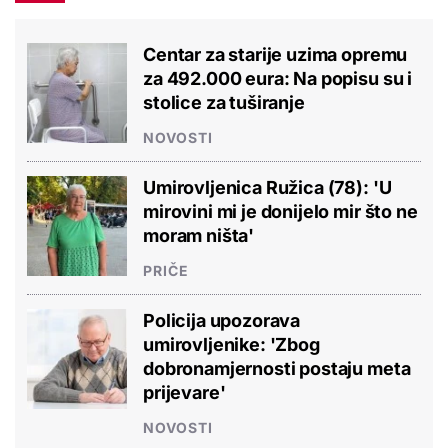
Centar za starije uzima opremu
za 492.000 eura: Na popisu su i
stolice za tuširanje
NOVOSTI
Umirovljenica Ružica (78): 'U
mirovini mi je donijelo mir što ne
moram ništa'
PRIČE
Policija upozorava
umirovljenike: 'Zbog
dobronamjernosti postaju meta
prijevare'
NOVOSTI