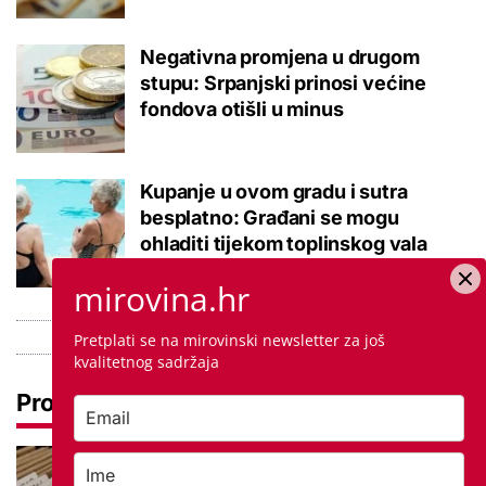
Negativna promjena u drugom
stupu: Srpanjski prinosi većine
fondova otišli u minus
Kupanje u ovom gradu i sutra
besplatno: Građani se mogu
ohladiti tijekom toplinskog vala
mirovina.hr
Pretplati se na mirovinski newsletter za još
kvalitetnog sadržaja
Pročitaj još
Promjena prakse za sve SC-ove,
kršili su zakon? Za jedan nam je