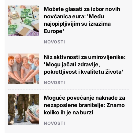
Možete glasati za izbor novih
novčanica eura: 'Među
najopipljivijim su izrazima
Europe'
NOVOSTI
Niz aktivnosti za umirovljenike:
'Mogu jačati zdravlje,
pokretljivost i kvalitetu života'
NOVOSTI
Moguće povećanje naknade za
nezaposlene branitelje: Znamo
koliko ih je na burzi
NOVOSTI