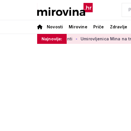
Novosti
Mirovine
Priče
Zdravlje
borbenog sektora 50 centi
Najnovije:
Umirovljenica Mina na tržnici prod