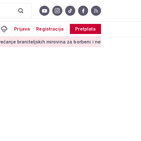
Prijava
Registracija
Pretplata
niteljskih mirovina za borbeni i neborbeni sektor od početka 