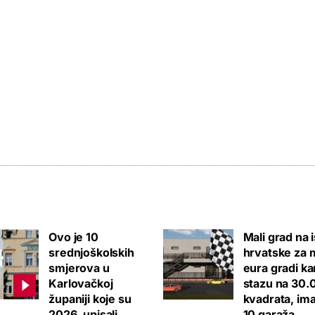
Ovo je 10
Mali grad na 
srednjoškolskih
hrvatske za m
smjerova u
eura gradi ka
Karlovačkoj
stazu na 30.
županiji koje su
kvadrata, ima
2026. upisali
10 garaža