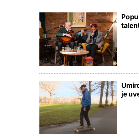
Popul
talen
Umiro
je uv