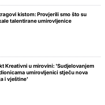
 tragovi kistom: Provjerili smo što su
kale talentirane umirovljenice
kt Kreativni u mirovini: 'Sudjelovanjem
dionicama umirovljenici stječu nova
a i vještine'