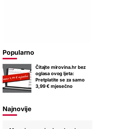
Popularno
Čitajte mirovina.hr bez
oglasa ovog ljeta:
Pretplatite se za samo
3,99 € mjesečno
Najnovije