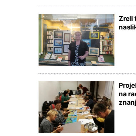
Zreli
nasli
Proje
na ra
znanj