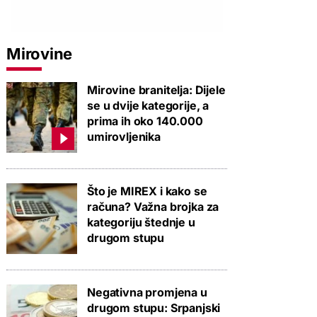
Mirovine
Mirovine branitelja: Dijele
se u dvije kategorije, a
prima ih oko 140.000
umirovljenika
Što je MIREX i kako se
računa? Važna brojka za
kategoriju štednje u
drugom stupu
Negativna promjena u
drugom stupu: Srpanjski