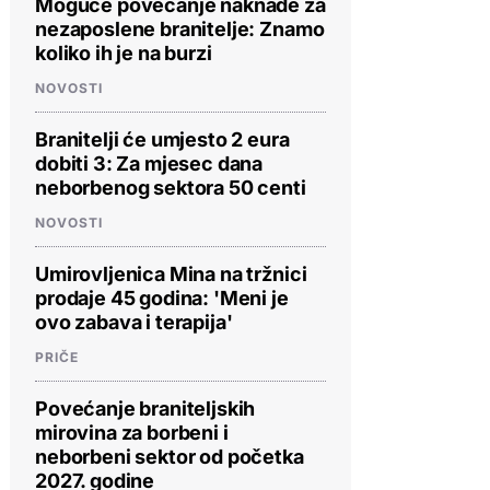
Moguće povećanje naknade za
nezaposlene branitelje: Znamo
koliko ih je na burzi
NOVOSTI
Branitelji će umjesto 2 eura
dobiti 3: Za mjesec dana
neborbenog sektora 50 centi
NOVOSTI
Umirovljenica Mina na tržnici
prodaje 45 godina: 'Meni je
ovo zabava i terapija'
PRIČE
Povećanje braniteljskih
mirovina za borbeni i
neborbeni sektor od početka
2027. godine