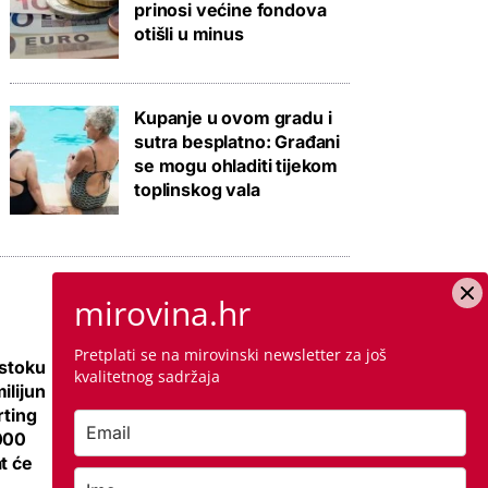
prinosi većine fondova
otišli u minus
Kupanje u ovom gradu i
sutra besplatno: Građani
se mogu ohladiti tijekom
toplinskog vala
mirovina.hr
Pretplati se na mirovinski newsletter za još
istoku
Galerija: Sanacija
kvalitetnog sadržaja
ilijun
olimpijskog bazena
rting
iz 1972., samo
000
antikorozivna
t će
zaštita 300 tisuća
eura