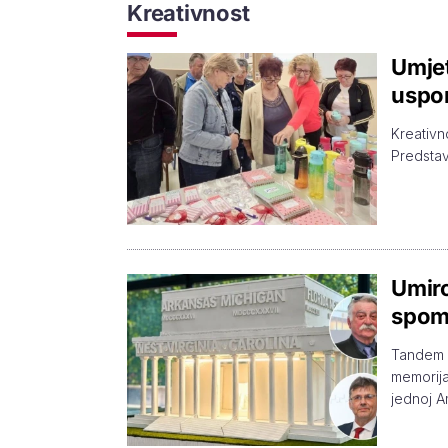
Kreativnost
Umjet
uspom
Kreativn
Predstavl
Umiro
spome
Tandem u
memorija
jednoj A