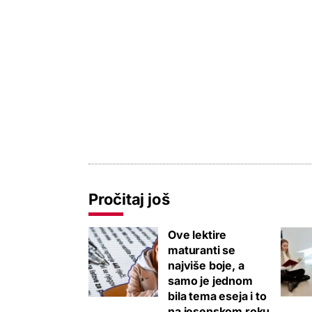
Pročitaj još
Ove lektire
maturanti se
najviše boje, a
samo je jednom
bila tema eseja i to
na jesenskom roku