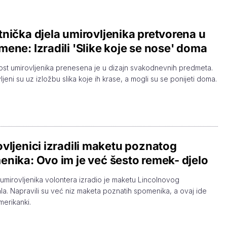
nička djela umirovljenika pretvorena u
ene: Izradili 'Slike koje se nose' doma
ost umirovljenika prenesena je u dizajn svakodnevnih predmeta.
jeni su uz izložbu slika koje ih krase, a mogli su se ponijeti doma.
vljenici izradili maketu poznatog
nika: Ovo im je već šesto remek- djelo
mirovljenika volontera izradio je maketu Lincolnovog
la. Napravili su već niz maketa poznatih spomenika, a ovaj ide
merikanki.