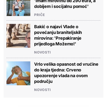
'Imam mirovinu od 290 eura, a
dobijem i socijalnu pomoć'
PRIČE
Bakić o najavi Vlade o
povećanju braniteljskih
mirovina: 'Prepakiranje
prijedloga Možemo!'
NOVOSTI
Vrlo velika opasnost od vrućine
do kraja tjedna: Crveno
upozorenje vlada na ovom
području
NOVOSTI