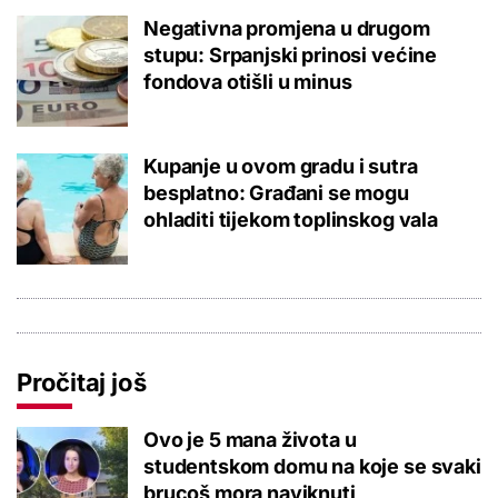
Negativna promjena u drugom
stupu: Srpanjski prinosi većine
fondova otišli u minus
Kupanje u ovom gradu i sutra
besplatno: Građani se mogu
ohladiti tijekom toplinskog vala
Pročitaj još
Ovo je 5 mana života u
studentskom domu na koje se svaki
brucoš mora naviknuti