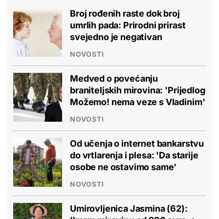
Broj rođenih raste dok broj
umrlih pada: Prirodni prirast
svejedno je negativan
NOVOSTI
Medved o povećanju
braniteljskih mirovina: 'Prijedlog
Možemo! nema veze s Vladinim'
NOVOSTI
Od učenja o internet bankarstvu
do vrtlarenja i plesa: 'Da starije
osobe ne ostavimo same'
NOVOSTI
Umirovljenica Jasmina (62):