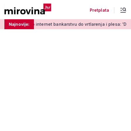
Pretplata
Od učenja o internet bankarstvu do vrtlarenja i plesa: 'Da star
Najnovije: