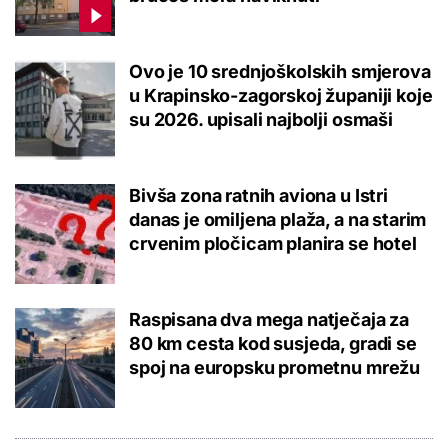
Ovo je 10 srednjoškolskih smjerova
u Krapinsko-zagorskoj županiji koje
su 2026. upisali najbolji osmaši
Bivša zona ratnih aviona u Istri
danas je omiljena plaža, a na starim
crvenim pločicam planira se hotel
Raspisana dva mega natječaja za
80 km cesta kod susjeda, gradi se
spoj na europsku prometnu mrežu