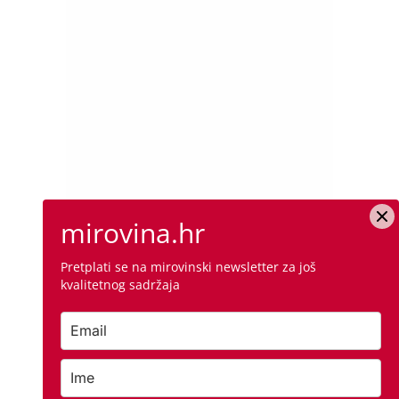
mirovina.hr
Pretplati se na mirovinski newsletter za još
kvalitetnog sadržaja