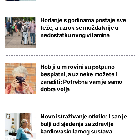
Hodanje s godinama postaje sve
teže, a uzrok se možda krije u
nedostatku ovog vitamina
Hobiji u mirovini su potpuno
besplatni, a uz neke možete i
zaraditi: Potrebna vam je samo
dobra volja
Novo istraživanje otkrilo: I san je
bolji od sjedenja za zdravlje
kardiovaskularnog sustava