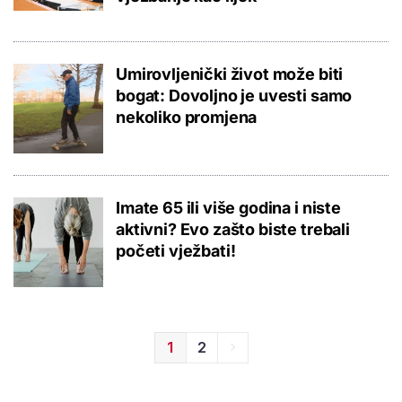
Umirovljenički život može biti
bogat: Dovoljno je uvesti samo
nekoliko promjena
Imate 65 ili više godina i niste
aktivni? Evo zašto biste trebali
početi vježbati!
1
2