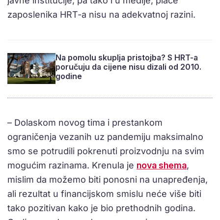
javne institucije, pa tako i u medije, plaće
zaposlenika HRT-a nisu na adekvatnoj razini.
Na pomolu skuplja pristojba? S HRT-a
poručuju da cijene nisu dizali od 2010.
godine
– Dolaskom novog tima i prestankom
ograničenja vezanih uz pandemiju maksimalno
smo se potrudili pokrenuti proizvodnju na svim
mogućim razinama. Krenula je
nova shema
,
mislim da možemo biti ponosni na unapređenja,
ali rezultat u financijskom smislu neće više biti
tako pozitivan kako je bio prethodnih godina.