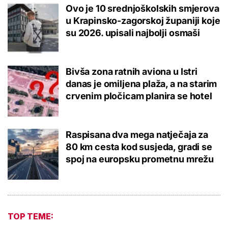
Ovo je 10 srednjoškolskih smjerova
u Krapinsko-zagorskoj županiji koje
su 2026. upisali najbolji osmaši
Bivša zona ratnih aviona u Istri
danas je omiljena plaža, a na starim
crvenim pločicam planira se hotel
Raspisana dva mega natječaja za
80 km cesta kod susjeda, gradi se
spoj na europsku prometnu mrežu
TOP TEME: