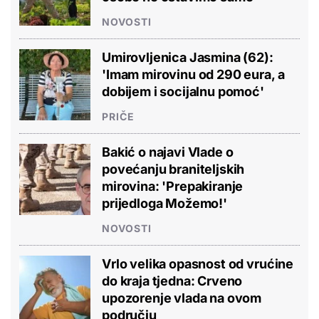
NOVOSTI
Umirovljenica Jasmina (62):
'Imam mirovinu od 290 eura, a
dobijem i socijalnu pomoć'
PRIČE
Bakić o najavi Vlade o
povećanju braniteljskih
mirovina: 'Prepakiranje
prijedloga Možemo!'
NOVOSTI
Vrlo velika opasnost od vrućine
do kraja tjedna: Crveno
upozorenje vlada na ovom
području