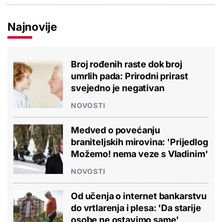
Najnovije
Broj rođenih raste dok broj
umrlih pada: Prirodni prirast
svejedno je negativan
NOVOSTI
Medved o povećanju
braniteljskih mirovina: 'Prijedlog
Možemo! nema veze s Vladinim'
NOVOSTI
Od učenja o internet bankarstvu
do vrtlarenja i plesa: 'Da starije
osobe ne ostavimo same'