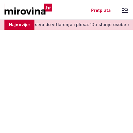
Pretplata
 do vrtlarenja i plesa: 'Da starije osobe ne ostavimo same'
Najnovije: