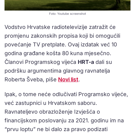
Foto: Youtube screenshot
Vodstvo Hrvatske radiotelevizije zatražit će
promjenu zakonskih propisa koji bi omogućili
povećanje TV pretplate. Ovaj izdatak već 10
godina građane košta 80 kuna mjesečno.
Članovi Programskog vijeća
HRT-a
dali su
podršku argumentima glavnog ravnatelja
Roberta Šveba, piše
Novi list
.
Ipak, o tome neće odlučivati Programsko vijeće,
već zastupnici u Hrvatskom saboru.
Ravnateljevo obrazloženje Izvješća o
financijskom poslovanju za 2021. godinu im na
“prvu loptu” ne bi dalo za pravo podizati