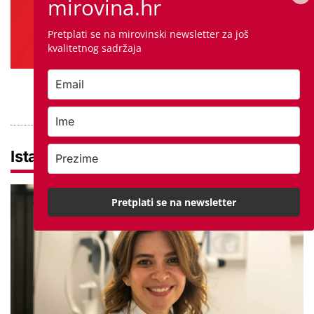
mirovina.hr
Pretplati se na mirovinski newsletter za još
kvalitetnog sadržaja
PROVJERITE PONUDU
Istaknuto
Pretplati se na newsletter