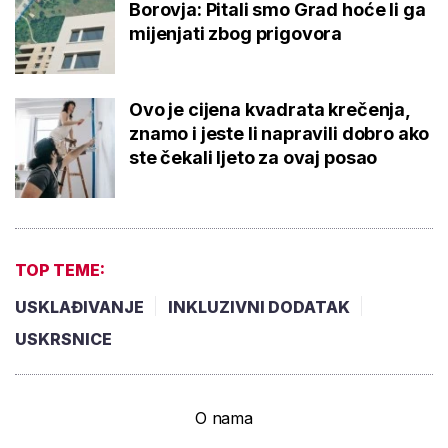
Borovja: Pitali smo Grad hoće li ga
mijenjati zbog prigovora
Ovo je cijena kvadrata krečenja,
znamo i jeste li napravili dobro ako
ste čekali ljeto za ovaj posao
TOP TEME:
USKLAĐIVANJE
INKLUZIVNI DODATAK
USKRSNICE
O nama