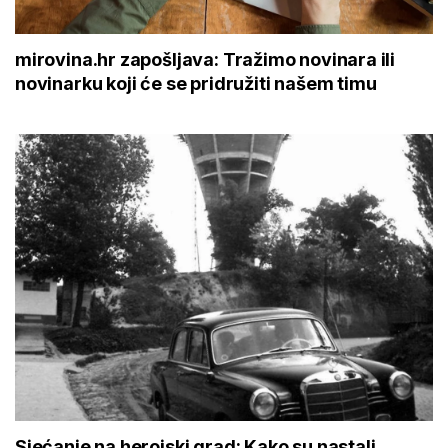
mirovina.hr zapošljava: Tražimo novinara ili
novinarku koji će se pridružiti našem timu
Sjećanje na herojski grad: Kako su nastali