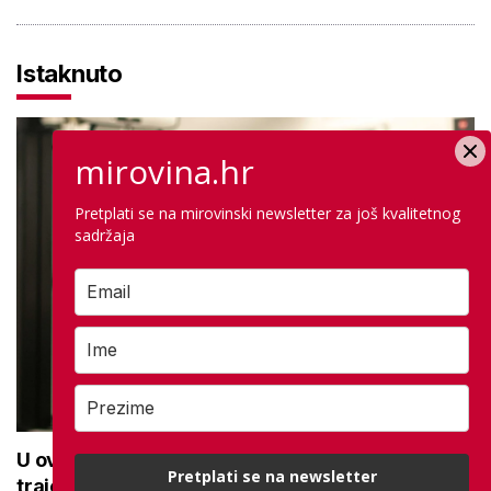
Istaknuto
mirovina.hr
Pretplati se na mirovinski newsletter za još kvalitetnog
sadržaja
U ovoj optici rade najdetaljniji pregled vida,
Pretplati se na newsletter
traje sat vremena: Bila sam na njemu, evo što