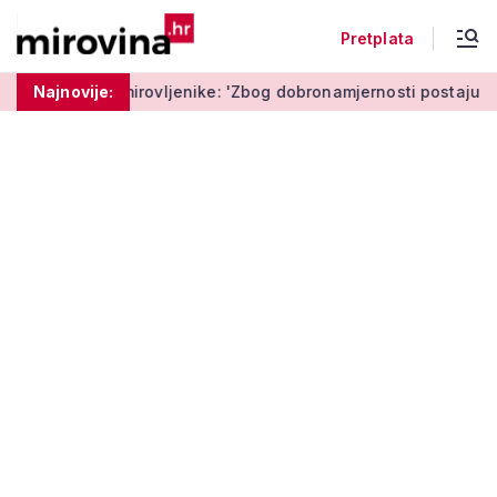
Pretplata
rovljenike: 'Zbog dobronamjernosti postaju meta prijevare'
Najnovije: