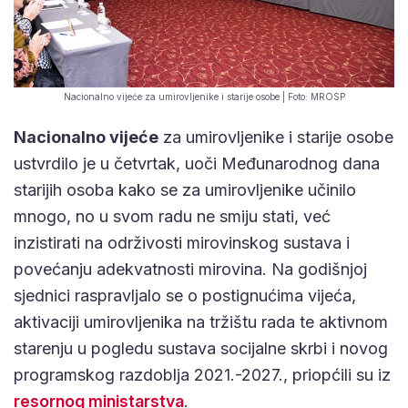
Nacionalno vijeće za umirovljenike i starije osobe | Foto: MROSP
Nacionalno vijeće
za umirovljenike i starije osobe
ustvrdilo je u četvrtak, uoči Međunarodnog dana
starijih osoba kako se za umirovljenike učinilo
mnogo, no u svom radu ne smiju stati, već
inzistirati na održivosti mirovinskog sustava i
povećanju adekvatnosti mirovina. Na godišnjoj
sjednici raspravljalo se o postignućima vijeća,
aktivaciji umirovljenika na tržištu rada te aktivnom
starenju u pogledu sustava socijalne skrbi i novog
programskog razdoblja 2021.-2027., priopćili su iz
resornog ministarstva
.