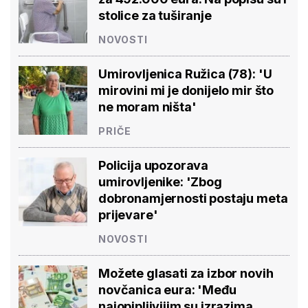
stolice za tuširanje
NOVOSTI
Umirovljenica Ružica (78): 'U
mirovini mi je donijelo mir što
ne moram ništa'
PRIČE
Policija upozorava
umirovljenike: 'Zbog
dobronamjernosti postaju meta
prijevare'
NOVOSTI
Možete glasati za izbor novih
novčanica eura: 'Među
najopipljivijim su izrazima