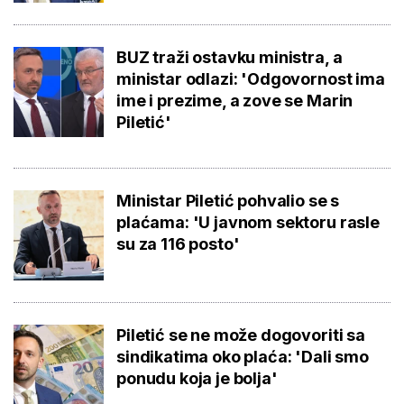
BUZ traži ostavku ministra, a
ministar odlazi: 'Odgovornost ima
ime i prezime, a zove se Marin
Piletić'
Ministar Piletić pohvalio se s
plaćama: 'U javnom sektoru rasle
su za 116 posto'
Piletić se ne može dogovoriti sa
sindikatima oko plaća: 'Dali smo
ponudu koja je bolja'