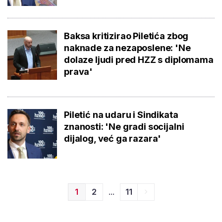
Baksa kritizirao Piletića zbog
naknade za nezaposlene: 'Ne
dolaze ljudi pred HZZ s diplomama
prava'
Piletić na udaru i Sindikata
znanosti: 'Ne gradi socijalni
dijalog, već ga razara'
...
1
2
11