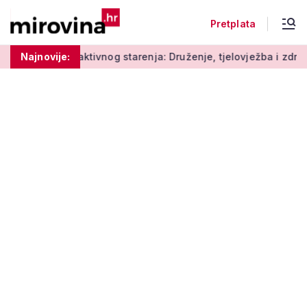
Pretplata
Radionice aktivnog starenja: Druženje, tjelovježba i zdrava pre
Najnovije: