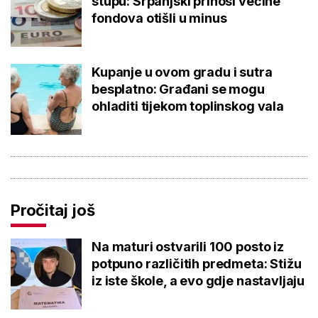
stupu: Srpanjski prinosi većine
fondova otišli u minus
Kupanje u ovom gradu i sutra
besplatno: Građani se mogu
ohladiti tijekom toplinskog vala
Pročitaj još
Na maturi ostvarili 100 posto iz
potpuno različitih predmeta: Stižu
iz iste škole, a evo gdje nastavljaju