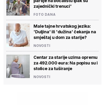
partije na boćalištu ipak su
zajednički trenuci'
FOTO DANA
Male tajne hrvatskog jezika:
'Duljina' ili 'dužina' čekanja na
smještaj u dom za starije?
NOVOSTI
Centar za starije uzima opremu
za 492.000 eura: Na popisu su i
stolice za tuširanje
NOVOSTI