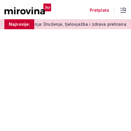
Pretplata
: Druženje, tjelovježba i zdrava prehrana za umirovljenike
Najnovije: