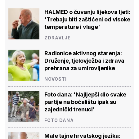
HALMED o čuvanju lijekova ljeti:
'Trebaju biti zaštićeni od visoke
temperature i vlage'
ZDRAVLJE
Radionice aktivnog starenja:
Druženje, tjelovježba i zdrava
prehrana za umirovljenike
NOVOSTI
Foto dana: 'Najljepši dio svake
partije na boćalištu ipak su
zajednički trenuci'
FOTO DANA
Male tajne hrvatskog jezika: