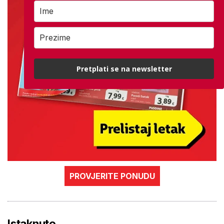
Pretplati se na newsletter
PROVJERITE PONUDU
Istaknuto