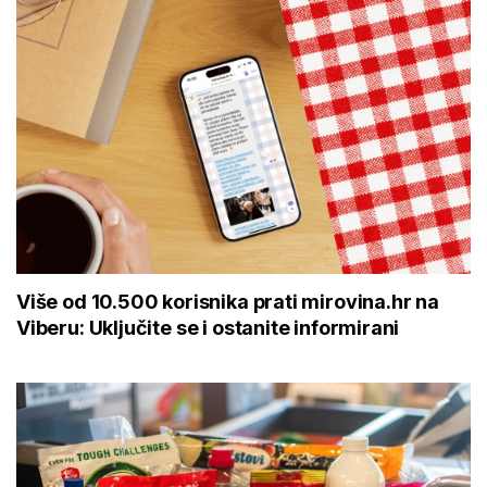
Više od 10.500 korisnika prati mirovina.hr na
Viberu: Uključite se i ostanite informirani