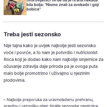
Umirovljenici tvrde da je hrana nekada
bila bolja: 'Nismo znali za avokado i goji
bobice'
Treba jesti sezonsko
Nije tajna kako je uvijek najbolje jesti sezonsko
voće i povrće, a to nam je potvrdio i nutricionist
Roca koji je dodao kako nam najbolje smjernice za
očuvanje zdravlja daje priroda pa je ovoga puta
malo bolje promotrimo i uživajmo u njezinim
plodovima.
– Najbolja preporuka za uravnoteženu prehranu,
pravilnu i raznoliku glasi: birajte sezonske namirnice.