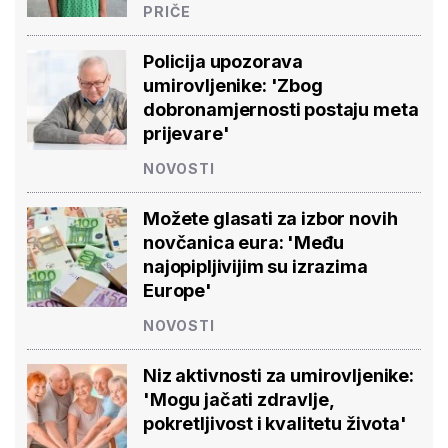
PRIČE
Policija upozorava
umirovljenike: 'Zbog
dobronamjernosti postaju meta
prijevare'
NOVOSTI
Možete glasati za izbor novih
novčanica eura: 'Među
najopipljivijim su izrazima
Europe'
NOVOSTI
Niz aktivnosti za umirovljenike:
'Mogu jačati zdravlje,
pokretljivost i kvalitetu života'