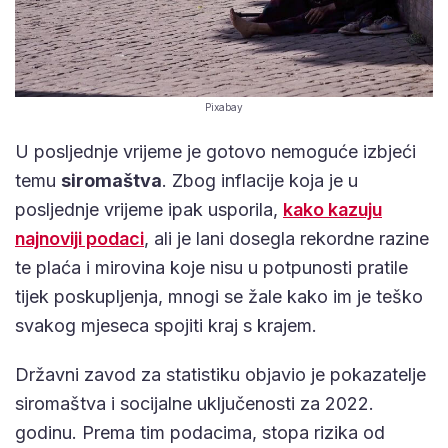
Pixabay
U posljednje vrijeme je gotovo nemoguće izbjeći
temu
siromaštva
. Zbog inflacije koja je u
posljednje vrijeme ipak usporila,
kako kazuju
najnoviji podaci
, ali je lani dosegla rekordne razine
te plaća i mirovina koje nisu u potpunosti pratile
tijek poskupljenja, mnogi se žale kako im je teško
svakog mjeseca spojiti kraj s krajem.
Državni zavod za statistiku objavio je pokazatelje
siromaštva i socijalne uključenosti za 2022.
godinu. Prema tim podacima, stopa rizika od