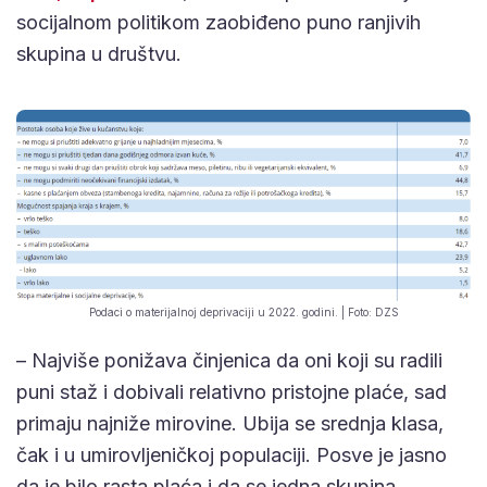
socijalnom politikom zaobiđeno puno ranjivih
skupina u društvu.
Podaci o materijalnoj deprivaciji u 2022. godini. | Foto: DZS
– Najviše ponižava činjenica da oni koji su radili
puni staž i dobivali relativno pristojne plaće, sad
primaju najniže mirovine. Ubija se srednja klasa,
čak i u umirovljeničkoj populaciji. Posve je jasno
da je bilo rasta plaća i da se jedna skupina