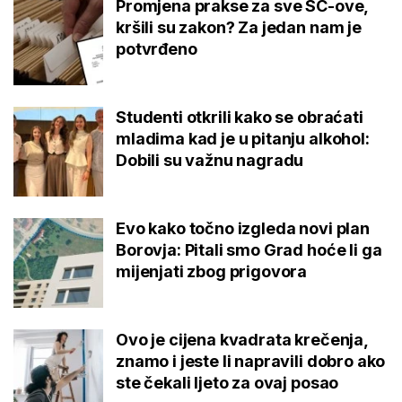
Promjena prakse za sve SC-ove,
kršili su zakon? Za jedan nam je
potvrđeno
Studenti otkrili kako se obraćati
mladima kad je u pitanju alkohol:
Dobili su važnu nagradu
Evo kako točno izgleda novi plan
Borovja: Pitali smo Grad hoće li ga
mijenjati zbog prigovora
Ovo je cijena kvadrata krečenja,
znamo i jeste li napravili dobro ako
ste čekali ljeto za ovaj posao