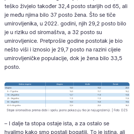
teško živjelo također 32,4 posto starijih od 65, ali
je među njima bilo 37 posto žena. Što se tiče
umirovljenika, u 2022. godini, njih 29,2 posto bilo
je u riziku od siromaštva, a 32 posto su
umirovljenice. Pretprošle godine postotak je bio
nešto viši i iznosio je 29,7 posto na razini cijele
umirovljeničke populacije, dok je žena bilo 33,5
posto.
Stope siromaštva prema dobi i spolu jasno pokazuju tko je najugroženiji. | Foto: DZS
– I dalje ta stopa ostaje ista, a za ostalo se
hvalimo kako smo postali bogatiji. To je istina, ali