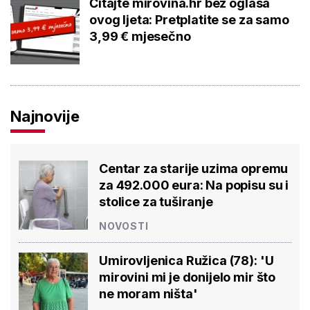
Čitajte mirovina.hr bez oglasa
ovog ljeta: Pretplatite se za samo
3,99 € mjesečno
Najnovije
Centar za starije uzima opremu
za 492.000 eura: Na popisu su i
stolice za tuširanje
NOVOSTI
Umirovljenica Ružica (78): 'U
mirovini mi je donijelo mir što
ne moram ništa'