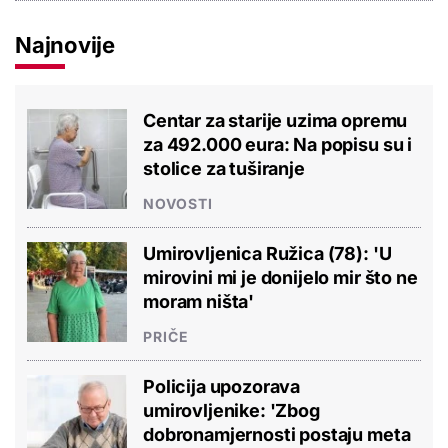
Najnovije
Centar za starije uzima opremu
za 492.000 eura: Na popisu su i
stolice za tuširanje
NOVOSTI
Umirovljenica Ružica (78): 'U
mirovini mi je donijelo mir što ne
moram ništa'
PRIČE
Policija upozorava
umirovljenike: 'Zbog
dobronamjernosti postaju meta