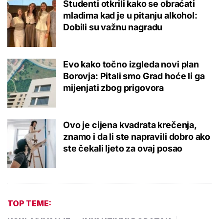
Studenti otkrili kako se obraćati
mladima kad je u pitanju alkohol:
Dobili su važnu nagradu
Evo kako točno izgleda novi plan
Borovja: Pitali smo Grad hoće li ga
mijenjati zbog prigovora
Ovo je cijena kvadrata krečenja,
znamo i da li ste napravili dobro ako
ste čekali ljeto za ovaj posao
TOP TEME: