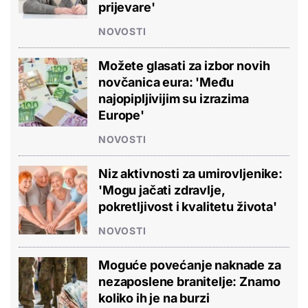
prijevare'
NOVOSTI
Možete glasati za izbor novih
novčanica eura: 'Među
najopipljivijim su izrazima
Europe'
NOVOSTI
Niz aktivnosti za umirovljenike:
'Mogu jačati zdravlje,
pokretljivost i kvalitetu života'
NOVOSTI
Moguće povećanje naknade za
nezaposlene branitelje: Znamo
koliko ih je na burzi