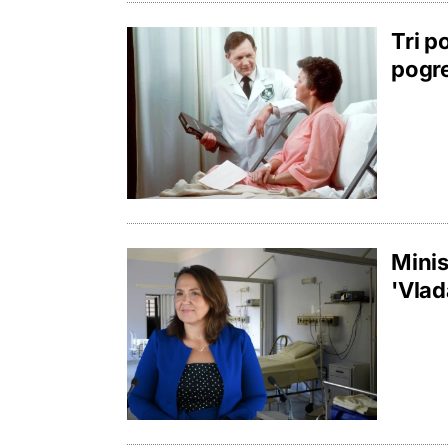
Tri p
pogre
Minis
'Vlad