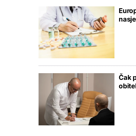
Europ
nasje
Čak p
obite