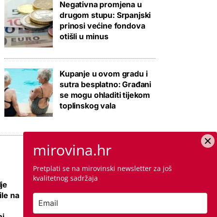
Negativna promjena u
drugom stupu: Srpanjski
prinosi većine fondova
otišli u minus
Kupanje u ovom gradu i
sutra besplatno: Građani
se mogu ohladiti tijekom
toplinskog vala
mirovina.hr
Pretplati se na mirovinski newsletter za još
kvalitetnog sadržaja
je
Nema više 'sin mi
ile na
se ženi pa izađi iz
stana', ali zato su
i,
najmoprimci s