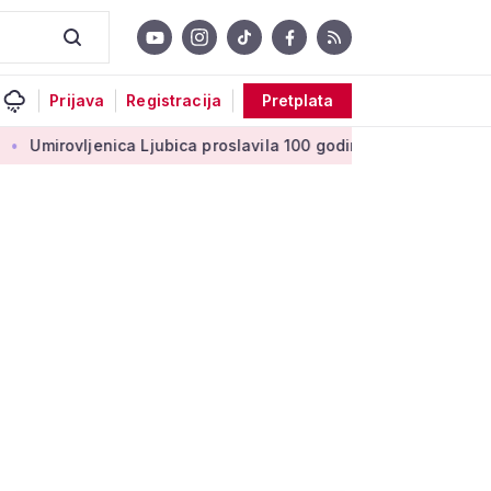
Prijava
Registracija
Pretplata
vljenica Ljubica proslavila 100 godina: 'Stoljeće uspomena, lju