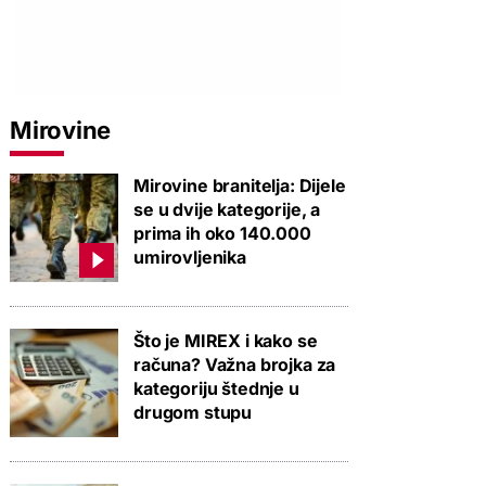
Mirovine
Mirovine branitelja: Dijele
se u dvije kategorije, a
prima ih oko 140.000
umirovljenika
Što je MIREX i kako se
računa? Važna brojka za
kategoriju štednje u
drugom stupu