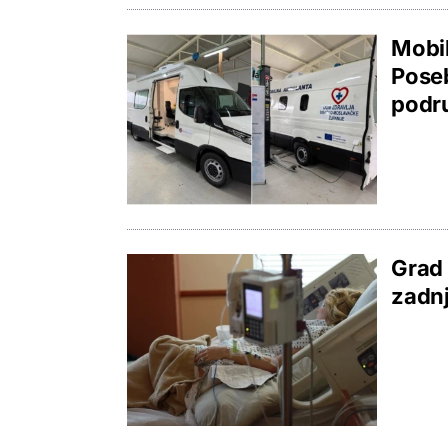
Mobil
Poseb
podr
Grad 
zadnj