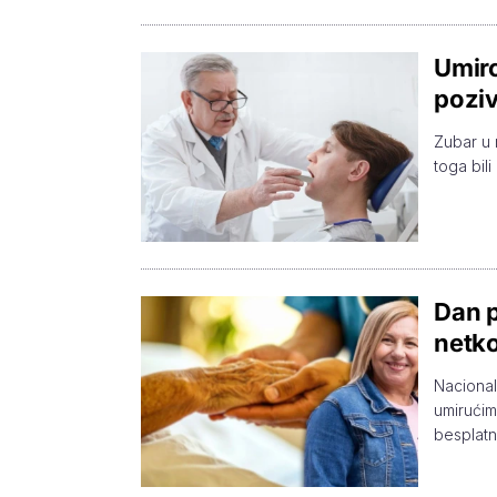
Umiro
poziv
Zubar u m
toga bili
Dan p
netko
Nacional
umirućim
besplatn