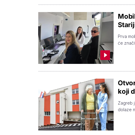
Mobil
Stari
Prva mob
će značit
Otvor
koji 
Zagreb j
dolaze n