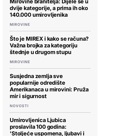
Mirovine branitelja: Dijele se u
dvije kategorije, a prima ih oko
140.000 umirovljenika
MIROVINE
Što je MIREX i kako se računa?
Važna brojka za kategoriju
štednje u drugom stupu
MIROVINE
Susjedna zemlja sve
popularnije odredište
Amerikanaca u mirovini: Pruža
mir i sigurnost
NOVOSTI
Umirovljenica Ljubica
proslavila 100 godina:
'Stoljeće uspomena, ljubavi i