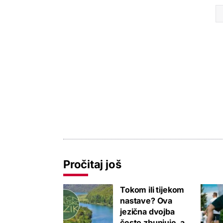
Pročitaj još
Tokom ili tijekom
nastave? Ova
jezična dvojba
često zbunjuje, a