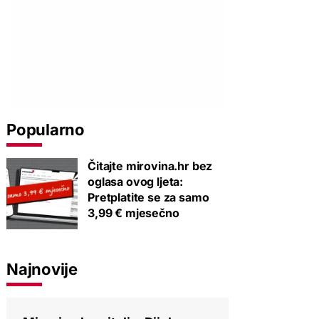
Popularno
Čitajte mirovina.hr bez
oglasa ovog ljeta:
Pretplatite se za samo
3,99 € mjesečno
Najnovije