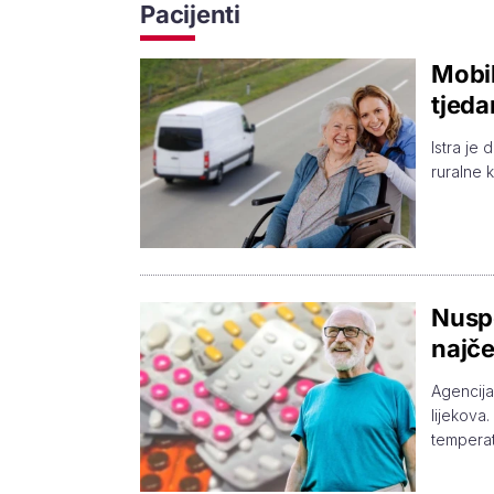
Pacijenti
Mobil
tjeda
Istra je
ruralne 
Nuspo
najče
Agencija
lijekova
temperat