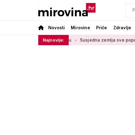
Novosti
Mirovine
Priče
Zdravlje
u štednje u drugom stupu
Najnovije:
Susjedna zemlja sve popularnije od