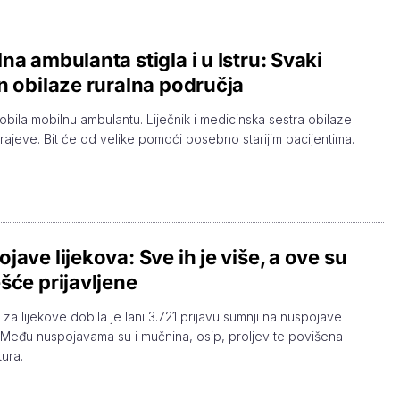
na ambulanta stigla i u Istru: Svaki
n obilaze ruralna područja
 dobila mobilnu ambulantu. Liječnik i medicinska sestra obilaze
krajeve. Bit će od velike pomoći posebno starijim pacijentima.
jave lijekova: Sve ih je više, a ove su
šće prijavljene
 za lijekove dobila je lani 3.721 prijavu sumnji na nuspojave
. Među nuspojavama su i mučnina, osip, proljev te povišena
ura.