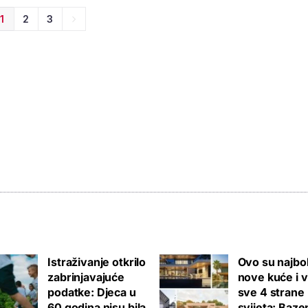
1
2
3
Istraživanje otkrilo
Ovo su najbol
zabrinjavajuće
nove kuće i v
podatke: Djeca u
sve 4 strane
60 godina nisu bila
svijeta: Bazen